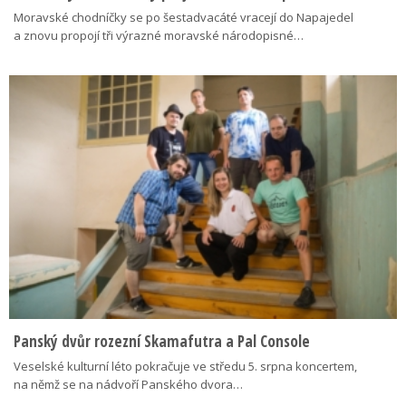
Moravské chodníčky se po šestadvacáté vracejí do Napajedel
a znovu propojí tři výrazné moravské národopisné…
Panský dvůr rozezní Skamafutra a Pal Console
Veselské kulturní léto pokračuje ve středu 5. srpna koncertem,
na němž se na nádvoří Panského dvora…