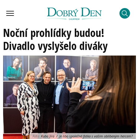
Noční prohlídky budou!
Divadlo vyslyšelo diváky
Foto:
Kuba Jíra / Je libo společná fotka s vaším oblíbeným hercem?