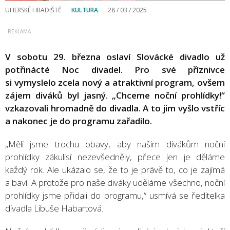
UHERSKÉ HRADIŠTĚ
KULTURA
28 / 03 / 2025
V sobotu 29. března oslaví Slovácké divadlo už
potřinácté Noc divadel. Pro své příznivce
si vymyslelo zcela nový a atraktivní program, ovšem
zájem diváků byl jasný. „Chceme noční prohlídky!“
vzkazovali hromadně do divadla. A to jim vyšlo vstříc
a nakonec je do programu zařadilo.
„Měli jsme trochu obavy, aby našim divákům noční
prohlídky zákulisí nezevšedněly, přece jen je děláme
každý rok. Ale ukázalo se, že to je právě to, co je zajímá
a baví. A protože pro naše diváky uděláme všechno, noční
prohlídky jsme přidali do programu,“ usmívá se ředitelka
divadla Libuše Habartová.