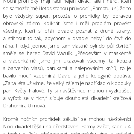
Noční prohlídky mají rádi nejen diváci, ale i herci, kteří
se samozřejmě i letos stanou průvodci. „Pamatuju si, že to
bylo vždycky super, protože o prohlídky byl opravdu
obrovský zájem. Kolikrát jsme i měli problém provést
všechny, kteří si přáli divadlo poznat z druhé strany,
a stihnout to tak, abychom v divadle nebyli do čtyř do
rána. I když jednou jsme tam vlastně byli do půl čtvrté,“
směje se herec David Vaculík. „Především v maskérně
a vlásenkárně jsme jim ukazovali všechny ta kouzla
s barvením vlasů, parukami a nalepováním knírů, to je
bavilo moc,“ vzpomíná David a jeho kolegyně dodává:
„Za ta léta už víme, že velký zájem je například o klobouky
paní Květy Fialové. Ty si návštěvnice mohou i vyzkoušet
a vyfotit se v nich,“ slibuje dlouholetá divadelní krejčová
Drahomíra Ulmová.
Kromě nočních prohlídek zákulisí se mohou návštěvníci
Noci divadel těšit i na představení Farmy zvířat, kapelu 4
z tanku a Psík, občerstvení, ochutnávku vína a setkání