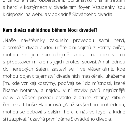
s herci v kostýmech v divadelním foyer. Vstupenky jsou
k dispozici na webu a v pokladně Slováckého divadla.
Kam diváci nahlédnou během Noci divadel?
„Naše návštěvníky zákulisím provedou sami herci,
a protože diváci budou určitě plní dojmů z Farmy zvířat,
mohou se jich samozřejmě zeptat na cokoliv, co
s představením, ale i s jejich profesí souvisí. A nahlédnou
do hereckých šaten, zastaví se i ve vlásenkárně, kde
mohou objevit tajemství divadelních maskérek, ukážeme
jim, kde vznikají kostýmy, podívají se i do místnosti, které
říkáme botárna, a najdou v ní stovky párů nejrůznější
obuvi a vůbec poznají divadlo z druhé strany,” slibuje
ředitelka Libuše Habartová. „A až si všechno prohlédnou,
mohou se pobavit s dalšími herci u nás ve foyer a klidně
si i zazpívat,” uzavírá první dáma Slováckého divadla.