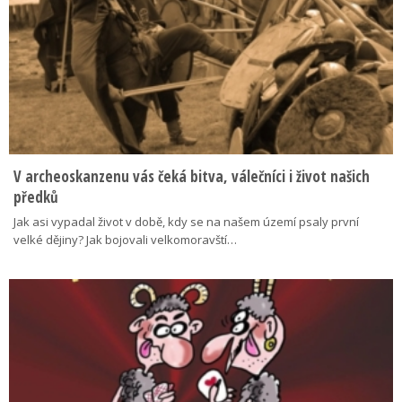
V archeoskanzenu vás čeká bitva, válečníci i život našich
předků
Jak asi vypadal život v době, kdy se na našem území psaly první
velké dějiny? Jak bojovali velkomoravští…