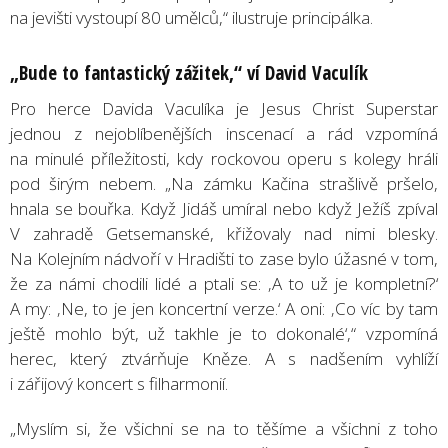
na jevišti vystoupí 80 umělců,“ ilustruje principálka.
„Bude to fantastický zážitek,
“
ví
David Vacul
ík
Pro herce Davida Vaculíka je Jesus Christ Superstar
jednou z nejoblíbenějších inscenací a rád vzpomíná
na minulé příležitosti, kdy rockovou operu s kolegy hráli
pod širým nebem. „Na zámku Kačina strašlivě pršelo,
hnala se bouřka. Když Jidáš umíral nebo když Ježíš zpíval
V zahradě Getsemanské, křižovaly nad nimi blesky.
Na Kolejním nádvoří v Hradišti to zase bylo úžasné v tom,
že za námi chodili lidé a ptali se: ‚A to už je kompletní?‘
A my: ‚Ne, to je jen koncertní verze.‘ A oni: ‚Co víc by tam
ještě mohlo být, už takhle je to dokonalé‘,“ vzpomíná
herec, který ztvárňuje Kněze. A s nadšením vyhlíží
i zářijový koncert s filharmonií.
„Myslím si, že všichni se na to těšíme a všichni z toho