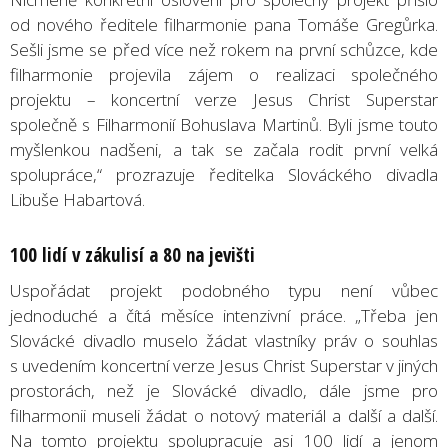
od nového ředitele filharmonie pana Tomáše Gregůrka.
Sešli jsme se před více než rokem na první schůzce, kde
filharmonie projevila zájem o realizaci společného
projektu – koncertní verze Jesus Christ Superstar
společně s Filharmonií Bohuslava Martinů. Byli jsme touto
myšlenkou nadšeni, a tak se začala rodit první velká
spolupráce,“ prozrazuje ředitelka Slováckého divadla
Libuše Habartová.
100 lidí v zákulisí a 80 na jevišti
Uspořádat projekt podobného typu není vůbec
jednoduché a čítá měsíce intenzivní práce. „Třeba jen
Slovácké divadlo muselo žádat vlastníky práv o souhlas
s uvedením koncertní verze Jesus Christ Superstar v jiných
prostorách, než je Slovácké divadlo, dále jsme pro
filharmonii museli žádat o notový materiál a další a další.
Na tomto projektu spolupracuje asi 100 lidí a jenom