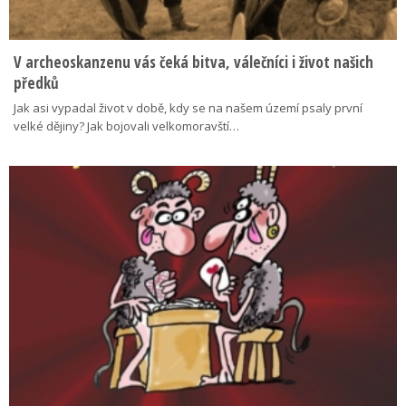
V archeoskanzenu vás čeká bitva, válečníci i život našich
předků
Jak asi vypadal život v době, kdy se na našem území psaly první
velké dějiny? Jak bojovali velkomoravští…