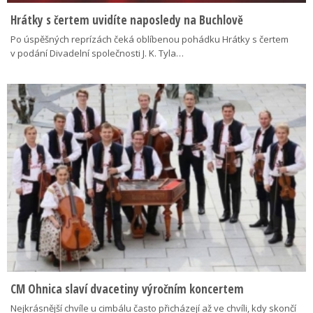
Hrátky s čertem uvidíte naposledy na Buchlově
Po úspěšných reprízách čeká oblíbenou pohádku Hrátky s čertem
v podání Divadelní společnosti J. K. Tyla…
CM Ohnica slaví dvacetiny výročním koncertem
Nejkrásnější chvíle u cimbálu často přicházejí až ve chvíli, kdy skončí