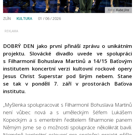
Foto:
Kuba Jíra
ZLÍN
KULTURA
01 / 06 / 2026
DOBRÝ DEN jako první přináší zprávu o unikátním
projektu. Slovácké divadlo uvede ve spolupráci
s Filharmonií Bohuslava Martinů a 14/15 Baťovým
institutem koncertní verzi kultovní rockové opery
Jesus Christ Superstar pod širým nebem. Stane
se tak v pondělí 7. září v prostorách Baťova
institutu.
„Myšlenka spolupracovat s Filharmonií Bohuslava Martinů
není vůbec nová a s uměleckým šéfem Lukášem
Kopeckým a s emeritním ředitelem filharmonie panem
Němým jsme se o možnosti spolupráce několikrát bavili.
Nicméně konkrétní oslovení pro společný projekt přišlo