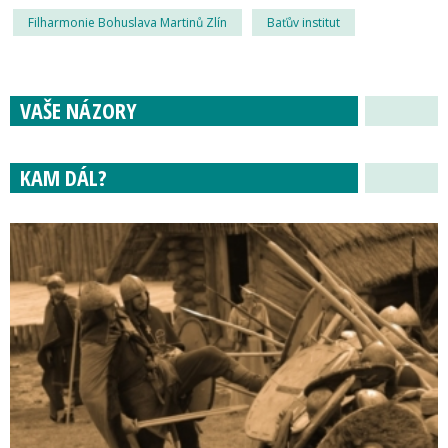
Filharmonie Bohuslava Martinů Zlín
Baťův institut
VAŠE NÁZORY
KAM DÁL?