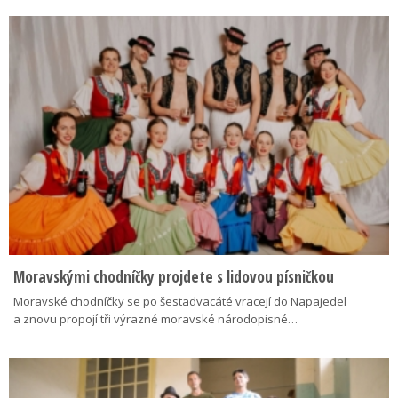
Moravskými chodníčky projdete s lidovou písničkou
Moravské chodníčky se po šestadvacáté vracejí do Napajedel
a znovu propojí tři výrazné moravské národopisné…