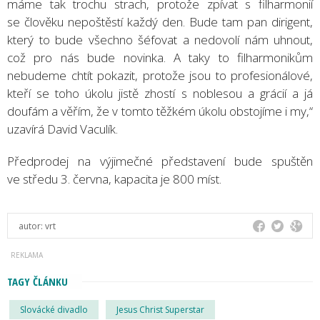
máme tak trochu strach, protože zpívat s filharmonií
se člověku nepoštěstí každý den. Bude tam pan dirigent,
který to bude všechno šéfovat a nedovolí nám uhnout,
což pro nás bude novinka. A taky to filharmonikům
nebudeme chtít pokazit, protože jsou to profesionálové,
kteří se toho úkolu jistě zhostí s noblesou a grácií a já
doufám a věřím, že v tomto těžkém úkolu obstojíme i my,“
uzavírá David Vaculík.
Předprodej na výjimečné představení bude spuštěn
ve středu 3. června, kapacita je 800 míst.
autor:
vrt
TAGY ČLÁNKU
Slovácké divadlo
Jesus Christ Superstar