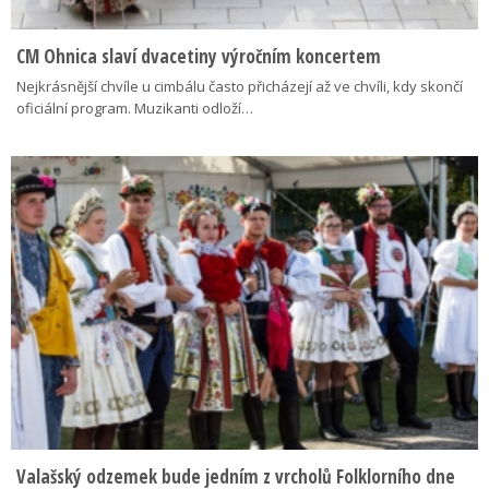
CM Ohnica slaví dvacetiny výročním koncertem
Nejkrásnější chvíle u cimbálu často přicházejí až ve chvíli, kdy skončí
oficiální program. Muzikanti odloží…
Valašský odzemek bude jedním z vrcholů Folklorního dne