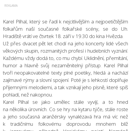
Karel Plíhal, který se řadí k nejcitlivějším a nejpoetičtějším
folkařům naší současné folkařské scény, se do Uh.
Hradiště vrátí ve čtvrtek 18. září v 19.30 do kina Hvězda.
Už přes dvacet pět let chodí na jeho koncerty lidé všech
věkových skupin, rozmanitých profesí i hudebních vyznání.
Každému vždy dodá to, co mu chybí. Uklidnění, přemítání,
humor a hlavně svůj nezaměnitelný přístup. Karel Plíhal
tvoří neopakovatelné texty plné poetiky, hledá a nachází
zajímavé rýmy a slovní spojení. Poté je s lehkostí doplňuje
příjemnými melodiemi, a tak vznikají jeho písně, které spíš
pohladí, než nakopnou.
Karel Plíhal se jako umělec stále vyvíjí, a to hned
na několika úrovních. Co se hry na kytaru týče, stále roste
a jeho současná aranžérsky vynalézavá hra má víc než
k tradičnímu folkovému doprovodu mnohem blíž