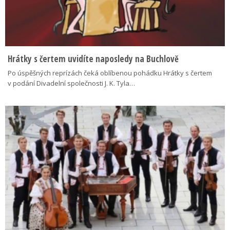
Hrátky s čertem uvidíte naposledy na Buchlově
Po úspěšných reprízách čeká oblíbenou pohádku Hrátky s čertem
v podání Divadelní společnosti J. K. Tyla…