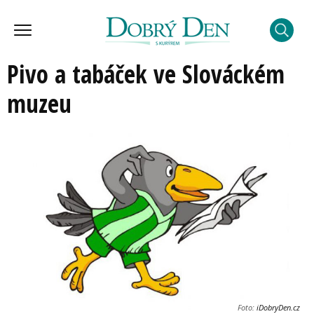
Pivo a tabáček ve Slováckém
muzeu
Foto:
iDobryDen.cz