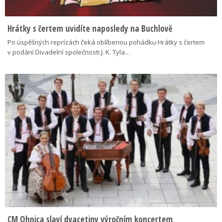
Hrátky s čertem uvidíte naposledy na Buchlově
Po úspěšných reprízách čeká oblíbenou pohádku Hrátky s čertem
v podání Divadelní společnosti J. K. Tyla…
CM Ohnica slaví dvacetiny výročním koncertem