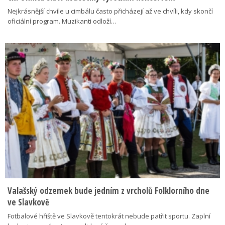
Nejkrásnější chvíle u cimbálu často přicházejí až ve chvíli, kdy skončí
oficiální program. Muzikanti odloží…
Valašský odzemek bude jedním z vrcholů Folklorního dne
ve Slavkově
Fotbalové hřiště ve Slavkově tentokrát nebude patřit sportu. Zaplní