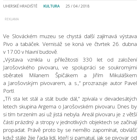
UHERSKÉ HRADIŠTĚ
KULTURA
25 / 04 / 2018
Ve Slováckém muzeu se chystá další zajímavá výstava
Pivo a tabáček. Vernisáž se koná ve čtvrtek 26. dubna
v 17.00 v hlavní budově.
„Výstava vznikla u příležitosti 330 let od založení
Jarošovského pivovaru, ve spolupráci se soukromými
sběrateli Milanem Špičákem a Jiřím Mikuláškem
a Jarošovským pivovarem, a. s.,“ prozrazuje autor Pavel
Portl.
„Tři sta let stál a stát bude dál,“ zpívala v devadesátých
letech skupina Argema o Jarošovském pivovaru. Dnes by
si tím tvrzením asi už jistá nebyla. Areál pivovaru je z větší
části prázdný a stropy v jednotlivých objektech se začínají
propadat. Právě proto by se nemělo zapomínat, obvlášť
když stále žije řada lidí, kteří si pamatují, jak se pivovar od