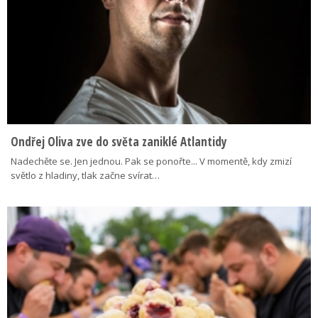
Ondřej Oliva zve do světa zaniklé Atlantidy
Nadechěte se. Jen jednou. Pak se ponořte... V momentě, kdy zmizí
světlo z hladiny, tlak začne svírat…