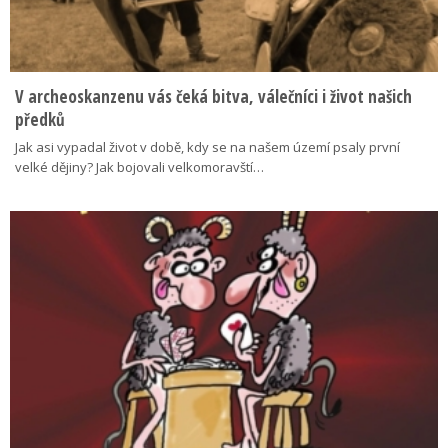
V archeoskanzenu vás čeká bitva, válečníci i život našich
předků
Jak asi vypadal život v době, kdy se na našem území psaly první
velké dějiny? Jak bojovali velkomoravští…