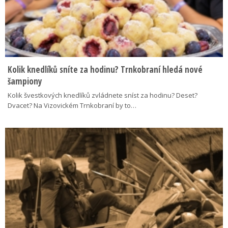
Kolik knedlíků sníte za hodinu? Trnkobraní hledá nové
šampiony
Kolik švestkových knedlíků zvládnete sníst za hodinu? Deset?
Dvacet? Na Vizovickém Trnkobraní by to…