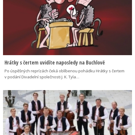
Hrátky s čertem uvidíte naposledy na Buchlově
Po úspěšných reprízách čeká oblíbenou pohádku Hrátky s čertem
v podání Divadelní společnosti J. K. Tyla…