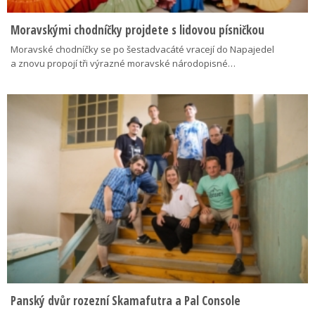
Moravskými chodníčky projdete s lidovou písničkou
Moravské chodníčky se po šestadvacáté vracejí do Napajedel
a znovu propojí tři výrazné moravské národopisné…
Panský dvůr rozezní Skamafutra a Pal Console