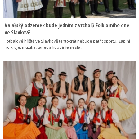
Valašský odzemek bude jedním z vrcholů Folklorního dne
ve Slavkově
Fotbalové hřiště ve Slavkově tentokrát nebude patřit sportu. Zaplní
ho kroje, muzika, tanec a lidová řemesla,…