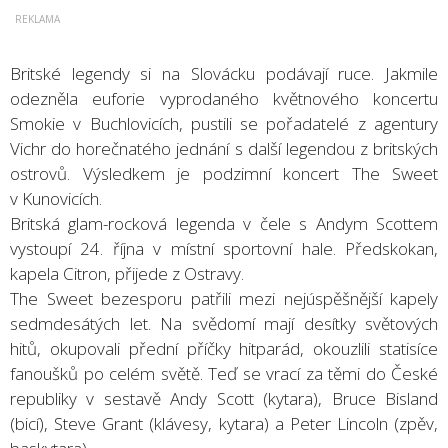
Britské legendy si na Slovácku podávají ruce. Jakmile
odezněla euforie vyprodaného květnového koncertu
Smokie v Buchlovicích, pustili se pořadatelé z agentury
Vichr do horečnatého jednání s další legendou z britských
ostrovů. Výsledkem je podzimní koncert The Sweet
v Kunovicích.
Britská glam-rocková legenda v čele s Andym Scottem
vystoupí 24. října v místní sportovní hale. Předskokan,
kapela Citron, přijede z Ostravy.
The Sweet bezesporu patřili mezi nejúspěšnější kapely
sedmdesátých let. Na svědomí mají desítky světových
hitů, okupovali přední příčky hitparád, okouzlili statisíce
fanoušků po celém světě. Teď se vrací za těmi do České
republiky v sestavě Andy Scott (kytara), Bruce Bisland
(bicí), Steve Grant (klávesy, kytara) a Peter Lincoln (zpěv,