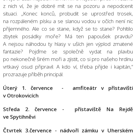
z nich ví, že je dobré mít se na pozoru a nepodcenit
situaci. „Konec konců, probudit se uprostřed trosek,
na rozpáleném písku a se slanou vodou v očích není nic
příjemného. Ale co se stane, když se to stane? Pohltilo
zbytek posádky moře? Má ten papoušek pravdu?
A nejsou náhodou ty hlasy v uších jen výplod zmatené
fantazie? Pojďme se společně vydat na plavbu
po nekonečně širém moři a zjistit, co si pro našeho hrdinu
vrtkavý osud připravil. A kdo ví, třeba přijde i kapitán,“
prozrazuje příběh principál.
Úterý 1. července - amfiteátr v přístavišti
v Otrokovicích
Středa 2. července - přístaviště Na Rejdě
ve Spytihněvi
Čtvrtek 3.července - nádvoří zámku v Uherském