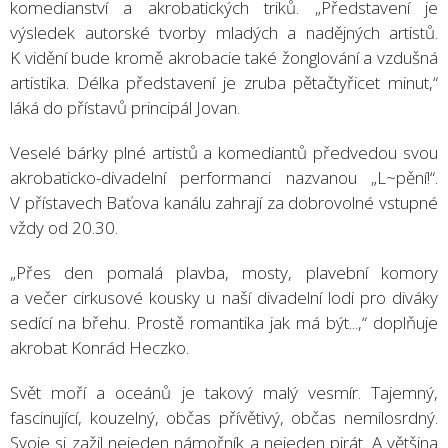
komedianství a akrobatických triků. „Představení je
výsledek autorské tvorby mladých a nadějných artistů.
K vidění bude kromě akrobacie také žonglování a vzdušná
artistika. Délka představení je zruba pětačtyřicet minut,“
láká do přístavů principál Jovan.
Veselé bárky plné artistů a komediantů předvedou svou
akrobaticko-divadelní performanci nazvanou „L~pění!“.
V přístavech Baťova kanálu zahrají za dobrovolné vstupné
vždy od 20.30.
„Přes den pomalá plavba, mosty, plavební komory
a večer cirkusové kousky u naší divadelní lodi pro diváky
sedící na břehu. Prostě romantika jak má být...,“ doplňuje
akrobat Konrád Heczko.
Svět moří a oceánů je takový malý vesmír. Tajemný,
fascinující, kouzelný, občas přívětivý, občas nemilosrdný.
Svoje si zažil nejeden námořník a nejeden pirát. A většina