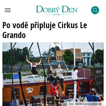
Po vodě připluje Cirkus Le
Grando
Foto:
archiv Cirkus LeGrando