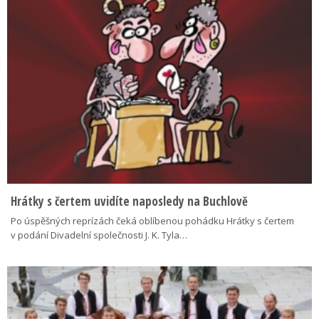
Hrátky s čertem uvidíte naposledy na Buchlově
Po úspěšných reprízách čeká oblíbenou pohádku Hrátky s čertem
v podání Divadelní společnosti J. K. Tyla…