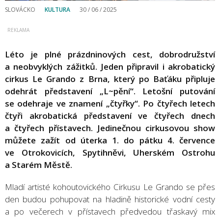
SLOVÁCKO
KULTURA
30 / 06 / 2025
Léto je plné prázdninových cest, dobrodružství
a neobvyklých zážitků. Jeden připravil i akrobatický
cirkus Le Grando z Brna, který po Baťáku připluje
odehrát představení „L~pění“. Letošní putování
se odehraje ve znamení „čtyřky“. Po čtyřech letech
čtyři akrobatická představení ve čtyřech dnech
a čtyřech přístavech. Jedinečnou cirkusovou show
můžete zažít od úterka 1. do pátku 4. července
ve Otrokovicích, Spytihněvi, Uherském Ostrohu
a Starém Městě.
Mladí artisté kohoutovického Cirkusu Le Grando se přes
den budou pohupovat na hladině historické vodní cesty
a po večerech v přístavech předvedou třaskavý mix