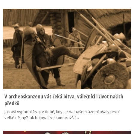
V archeoskanzenu vás čeká bitva, válečníci i život našich
předků
Jak asi vypadal život v době, kdy se na našem území psaly první
velké dějiny? Jak bojovali velkomoravští…