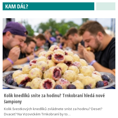
KAM DÁL?
Kolik knedlíků sníte za hodinu? Trnkobraní hledá nové
šampiony
Kolik švestkových knedlíků zvládnete sníst za hodinu? Deset?
Dvacet? Na Vizovickém Trnkobraní by to…