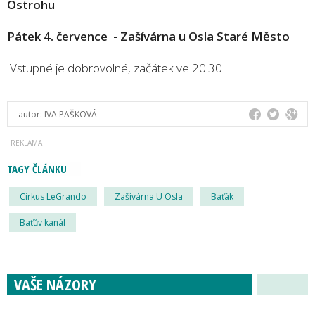
Ostrohu
Pátek 4. července - Zašívárna u Osla Staré Město
Vstupné je dobrovolné, začátek ve 20.30
autor:
IVA PAŠKOVÁ
TAGY ČLÁNKU
Cirkus LeGrando
Zašívárna U Osla
Baťák
Baťův kanál
VAŠE NÁZORY