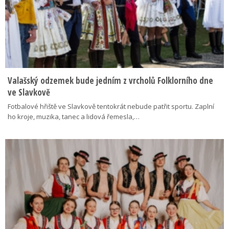
Valašský odzemek bude jedním z vrcholů Folklorního dne
ve Slavkově
Fotbalové hřiště ve Slavkově tentokrát nebude patřit sportu. Zaplní
ho kroje, muzika, tanec a lidová řemesla,…