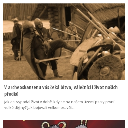
V archeoskanzenu vás čeká bitva, válečníci i život našich
předků
Jak asi vypadal život v době, kdy se na našem území psaly první
velké dějiny? Jak bojovali velkomoravští…