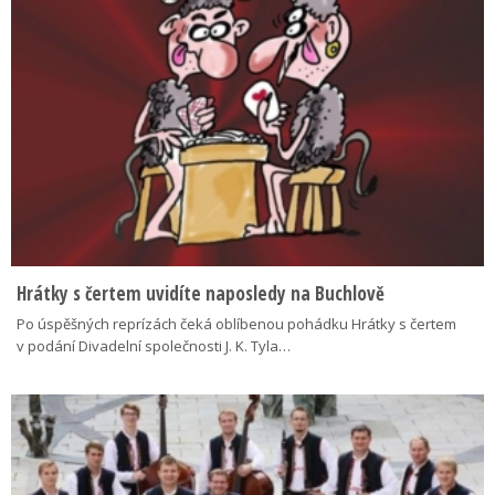
Hrátky s čertem uvidíte naposledy na Buchlově
Po úspěšných reprízách čeká oblíbenou pohádku Hrátky s čertem
v podání Divadelní společnosti J. K. Tyla…