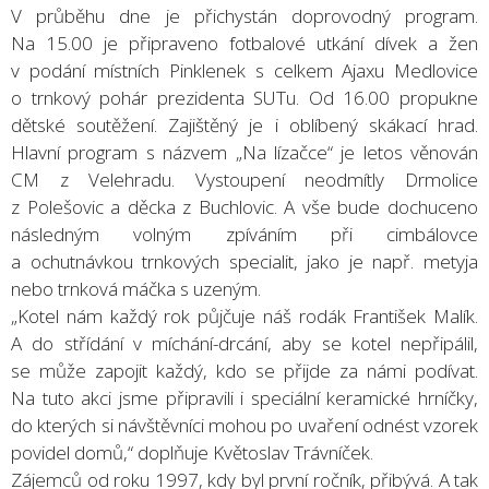
V průběhu dne je přichystán doprovodný program.
Na 15.00 je připraveno fotbalové utkání dívek a žen
v podání místních Pinklenek s celkem Ajaxu Medlovice
o trnkový pohár prezidenta SUTu. Od 16.00 propukne
dětské soutěžení. Zajištěný je i oblíbený skákací hrad.
Hlavní program s názvem „Na lízačce“ je letos věnován
CM z Velehradu. Vystoupení neodmítly Drmolice
z Polešovic a děcka z Buchlovic. A vše bude dochuceno
následným volným zpíváním při cimbálovce
a ochutnávkou trnkových specialit, jako je např. metyja
nebo trnková máčka s uzeným.
„Kotel nám každý rok půjčuje náš rodák František Malík.
A do střídání v míchání-drcání, aby se kotel nepřipálil,
se může zapojit každý, kdo se přijde za námi podívat.
Na tuto akci jsme připravili i speciální keramické hrníčky,
do kterých si návštěvníci mohou po uvaření odnést vzorek
povidel domů,“ doplňuje Květoslav Trávníček.
Zájemců od roku 1997, kdy byl první ročník, přibývá. A tak