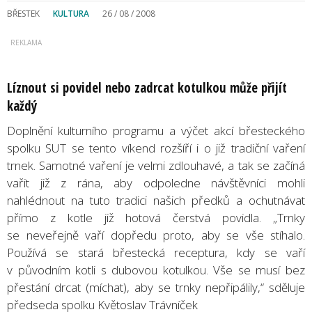
BŘESTEK
KULTURA
26 / 08 / 2008
Líznout si povidel nebo zadrcat kotulkou může přijít
každý
Doplnění kulturního programu a výčet akcí břesteckého
spolku SUT se tento víkend rozšíří i o již tradiční vaření
trnek. Samotné vaření je velmi zdlouhavé, a tak se začíná
vařit již z rána, aby odpoledne návštěvníci mohli
nahlédnout na tuto tradici našich předků a ochutnávat
přímo z kotle již hotová čerstvá povidla. „Trnky
se neveřejně vaří dopředu proto, aby se vše stíhalo.
Používá se stará břestecká receptura, kdy se vaří
v původním kotli s dubovou kotulkou. Vše se musí bez
přestání drcat (míchat), aby se trnky nepřipálily,“ sděluje
předseda spolku Květoslav Trávníček