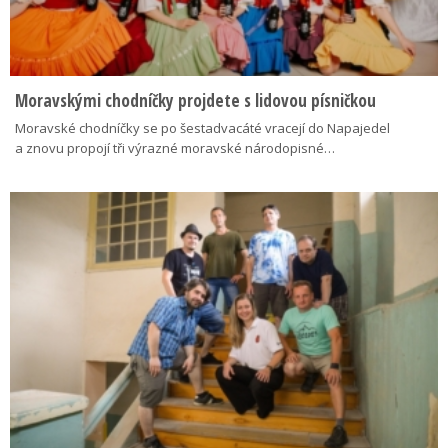
Moravskými chodníčky projdete s lidovou písničkou
Moravské chodníčky se po šestadvacáté vracejí do Napajedel
a znovu propojí tři výrazné moravské národopisné…