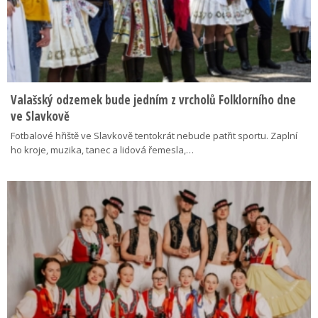
Valašský odzemek bude jedním z vrcholů Folklorního dne
ve Slavkově
Fotbalové hřiště ve Slavkově tentokrát nebude patřit sportu. Zaplní
ho kroje, muzika, tanec a lidová řemesla,…