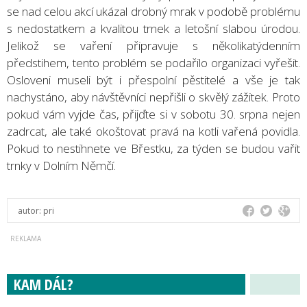
se nad celou akcí ukázal drobný mrak v podobě problému
s nedostatkem a kvalitou trnek a letošní slabou úrodou.
Jelikož se vaření připravuje s několikatýdenním
předstihem, tento problém se podařilo organizaci vyřešit.
Osloveni museli být i přespolní pěstitelé a vše je tak
nachystáno, aby návštěvníci nepřišli o skvělý zážitek. Proto
pokud vám vyjde čas, přijďte si v sobotu 30. srpna nejen
zadrcat, ale také okoštovat pravá na kotli vařená povidla.
Pokud to nestihnete ve Břestku, za týden se budou vařit
trnky v Dolním Němčí.
autor:
pri
KAM DÁL?