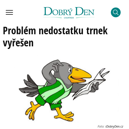
Problém nedostatku trnek
vyřešen
Foto:
iDobryDen.cz