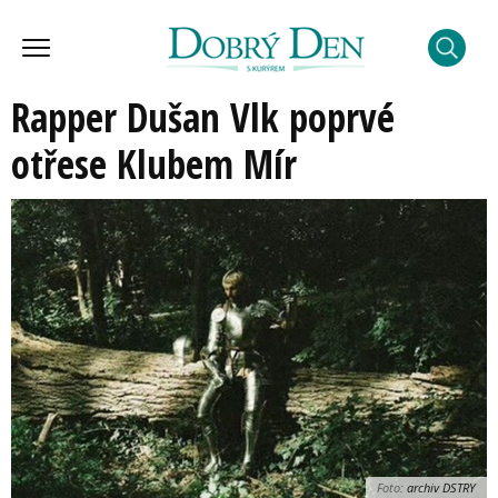
Rapper Dušan Vlk poprvé
otřese Klubem Mír
Foto:
archiv DSTRY