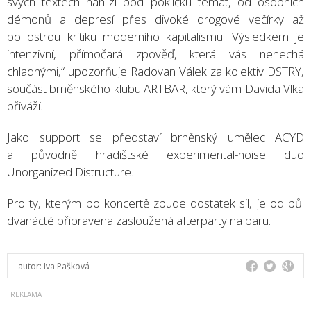
svých textech nahlíží pod pokličku témat, od osobních
démonů a depresí přes divoké drogové večírky až
po ostrou kritiku moderního kapitalismu. Výsledkem je
intenzivní, přímočará zpověď, která vás nenechá
chladnými,“ upozorňuje Radovan Válek za kolektiv DSTRY,
součást brněnského klubu ARTBAR, který vám Davida Vlka
přiváží…
Jako support se představí brněnský umělec ACYD
a původně hradištské experimental-noise duo
Unorganized Distructure.
Pro ty, kterým po koncertě zbude dostatek sil, je od půl
dvanácté připravena zasloužená afterparty na baru.
autor:
Iva Pašková