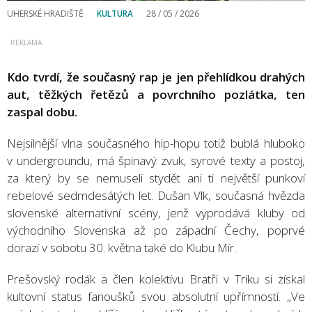
UHERSKÉ HRADIŠTĚ
KULTURA
28 / 05 / 2026
Kdo tvrdí, že současný rap je jen přehlídkou drahých
aut, těžkých řetězů a povrchního pozlátka, ten
zaspal dobu.
Nejsilnější vlna současného hip-hopu totiž bublá hluboko
v undergroundu, má špinavý zvuk, syrové texty a postoj,
za který by se nemuseli stydět ani ti největší punkoví
rebelové sedmdesátých let. Dušan Vlk, současná hvězda
slovenské alternativní scény, jenž vyprodává kluby od
východního Slovenska až po západní Čechy, poprvé
dorazí v sobotu 30. května také do Klubu Mír.
Prešovský rodák a člen kolektivu Bratři v Triku si získal
kultovní status fanoušků svou absolutní upřímností. „Ve