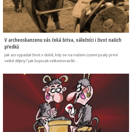
V archeoskanzenu vás čeká bitva, válečníci i život našich
předků
Jak asi vypadal život v době, kdy se na našem území psaly první
velké dějiny? Jak bojovali velkomoravští…