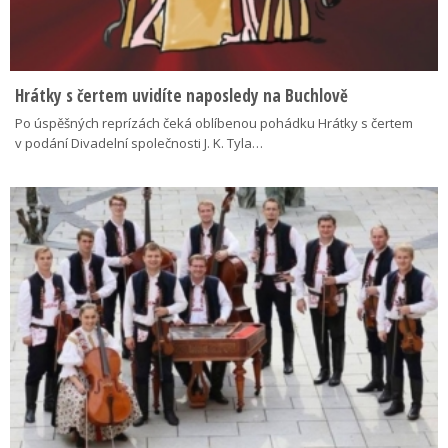
Hrátky s čertem uvidíte naposledy na Buchlově
Po úspěšných reprízách čeká oblíbenou pohádku Hrátky s čertem
v podání Divadelní společnosti J. K. Tyla…