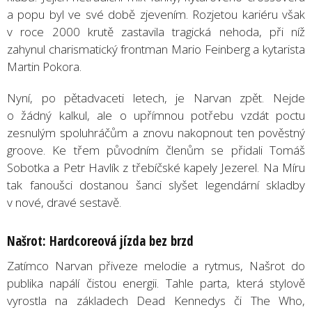
a popu byl ve své době zjevením. Rozjetou kariéru však
v roce 2000 krutě zastavila tragická nehoda, při níž
zahynul charismatický frontman Mario Feinberg a kytarista
Martin Pokora.
Nyní, po pětadvaceti letech, je Narvan zpět. Nejde
o žádný kalkul, ale o upřímnou potřebu vzdát poctu
zesnulým spoluhráčům a znovu nakopnout ten pověstný
groove. Ke třem původním členům se přidali Tomáš
Sobotka a Petr Havlík z třebíčské kapely Jezerel. Na Míru
tak fanoušci dostanou šanci slyšet legendární skladby
v nové, dravé sestavě.
Našrot: Hardcoreová jízda bez brzd
Zatímco Narvan přiveze melodie a rytmus, Našrot do
publika napálí čistou energii. Tahle parta, která stylově
vyrostla na základech Dead Kennedys či The Who,