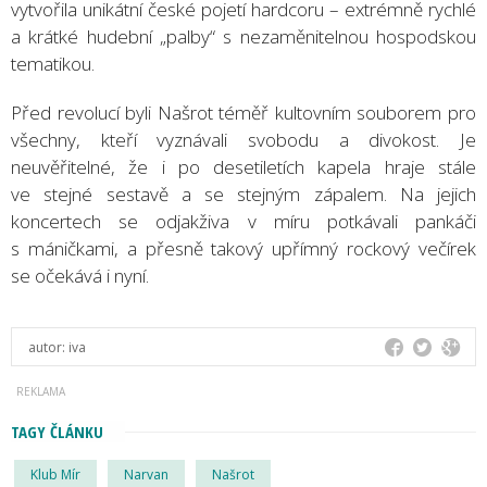
vytvořila unikátní české pojetí hardcoru – extrémně rychlé
a krátké hudební „palby“ s nezaměnitelnou hospodskou
tematikou.
Před revolucí byli Našrot téměř kultovním souborem pro
všechny, kteří vyznávali svobodu a divokost. Je
neuvěřitelné, že i po desetiletích kapela hraje stále
ve stejné sestavě a se stejným zápalem. Na jejich
koncertech se odjakživa v míru potkávali pankáči
s máničkami, a přesně takový upřímný rockový večírek
se očekává i nyní.
autor:
iva
TAGY ČLÁNKU
Klub Mír
Narvan
Našrot