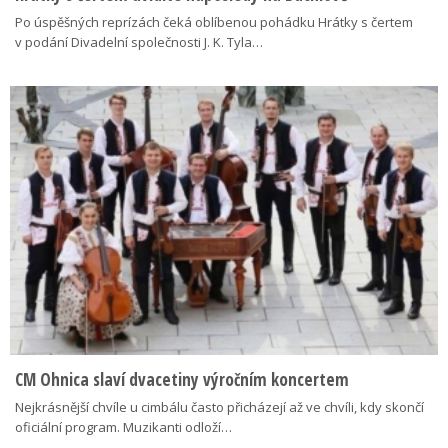
Po úspěšných reprízách čeká oblíbenou pohádku Hrátky s čertem
v podání Divadelní společnosti J. K. Tyla…
CM Ohnica slaví dvacetiny výročním koncertem
Nejkrásnější chvíle u cimbálu často přicházejí až ve chvíli, kdy skončí
oficiální program. Muzikanti odloží…