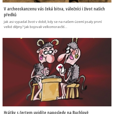
V archeoskanzenu vás čeká bitva, válečníci i život našich
předků
Jak asi vypadal život v době, kdy se na našem území psaly první
velké dějiny? Jak bojovali velkomoravští…
Hrátky s čertem uvidíte naposledy na Buchlově