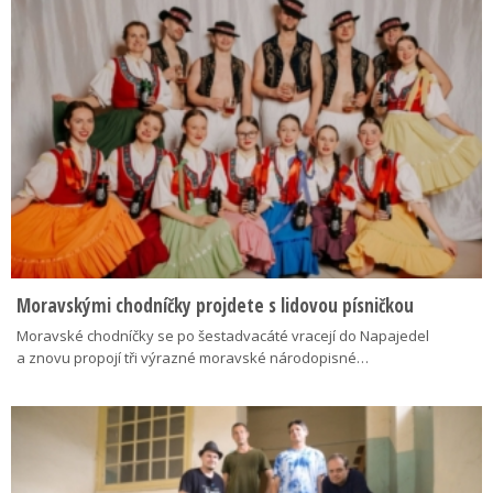
Moravskými chodníčky projdete s lidovou písničkou
Moravské chodníčky se po šestadvacáté vracejí do Napajedel
a znovu propojí tři výrazné moravské národopisné…