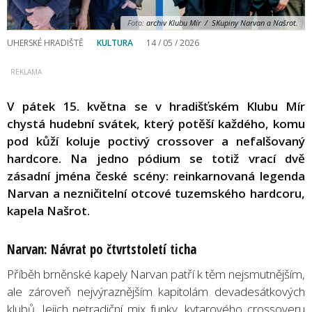
Foto:
archiv Klubu Mír / SKupiny Narvan a Našrot.
UHERSKÉ HRADIŠTĚ
KULTURA
14 / 05 / 2026
V pátek 15. května se v hradišťském Klubu Mír
chystá hudební svátek, který potěší každého, komu
pod kůží koluje poctivý crossover a nefalšovaný
hardcore. Na jedno pódium se totiž vrací dvě
zásadní jména české scény: reinkarnovaná legenda
Narvan a nezničitelní otcové tuzemského hardcoru,
kapela Našrot.
Narvan: Návrat po čtvrtstoletí ticha
Příběh brněnské kapely Narvan patří k těm nejsmutnějším,
ale zároveň nejvýraznějším kapitolám devadesátkových
klubů. Jejich netradiční mix funky, kytarového crossoveru