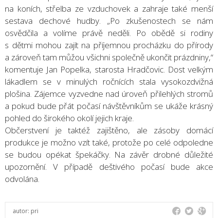
na koních, střelba ze vzduchovek a zahraje také menší
sestava dechové hudby. „Po zkušenostech se nám
osvědčila a volíme právě neděli. Po obědě si rodiny
s dětmi mohou zajít na příjemnou procházku do přírody
a zároveň tam můžou všichni společně ukončit prázdniny,“
komentuje Jan Popelka, starosta Hradčovic. Dost velkým
lákadlem se v minulých ročnících stala vysokozdvižná
plošina. Zájemce vyzvedne nad úroveň přilehlých stromů
a pokud bude přát počasí návštěvníkům se ukáže krásný
pohled do širokého okolí jejich kraje.
Občerstvení je taktéž zajištěno, ale zásoby domácí
produkce je možno vzít také, protože po celé odpoledne
se budou opékat špekáčky. Na závěr drobné důležité
upozornění. V případě deštivého počasí bude akce
odvolána.
autor:
pri