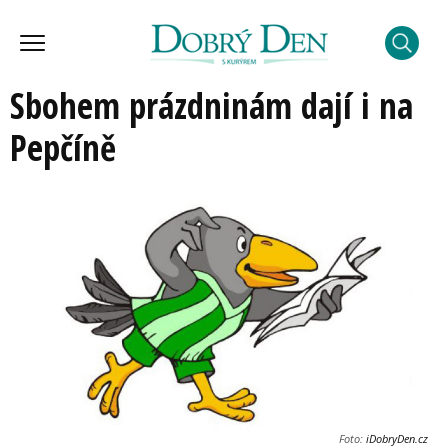
Sbohem prázdninám dají i na
Pepčíně
Foto:
iDobryDen.cz