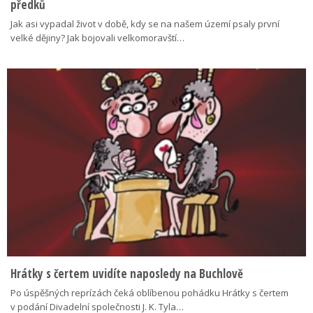
předků
Jak asi vypadal život v době, kdy se na našem území psaly první
velké dějiny? Jak bojovali velkomoravští…
Hrátky s čertem uvidíte naposledy na Buchlově
Po úspěšných reprízách čeká oblíbenou pohádku Hrátky s čertem
v podání Divadelní společnosti J. K. Tyla…