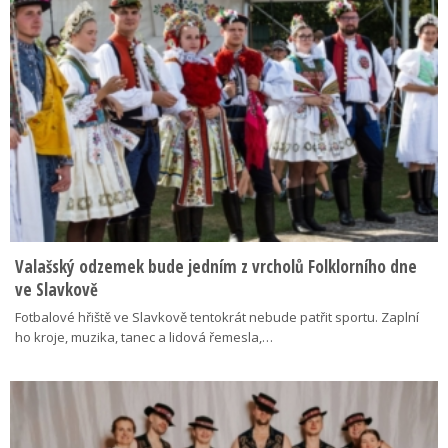
Valašský odzemek bude jedním z vrcholů Folklorního dne
ve Slavkově
Fotbalové hřiště ve Slavkově tentokrát nebude patřit sportu. Zaplní
ho kroje, muzika, tanec a lidová řemesla,…