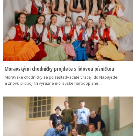
Moravskými chodníčky projdete s lidovou písničkou
Moravské chodníčky se po šestadvacáté vracejí do Napajedel
a znovu propojí tři výrazné moravské národopisné…