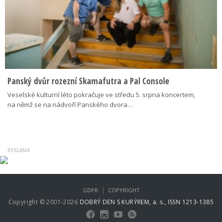
Panský dvůr rozezní Skamafutra a Pal Console
Veselské kulturní léto pokračuje ve středu 5. srpna koncertem,
na němž se na nádvoří Panského dvora…
|
GDPR
COPYRIGHT
Copyright © 2001-2026
DOBRÝ DEN S KURÝREM, a. s., ISSN 1213-1385