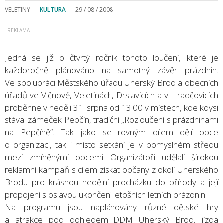
VELETINY
KULTURA
29 / 08 / 2008
Jedná se již o čtvrtý ročník tohoto loučení, které je
každoročně plánováno na samotný závěr prázdnin.
Ve spolupráci Městského úřadu Uherský Brod a obecních
úřadů ve Vlčnově, Veletinách, Drslavicích a v Hradčovicích
proběhne v neděli 31. srpna od 13.00 v místech, kde kdysi
stával zámeček Pepčín, tradiční „Rozloučení s prázdninami
na Pepčíně“. Tak jako se rovným dílem dělí obce
o organizaci, tak i místo setkání je v pomyslném středu
mezi zmíněnými obcemi. Organizátoři udělali širokou
reklamní kampaň s cílem získat občany z okolí Uherského
Brodu pro krásnou nedělní procházku do přírody a její
propojení s oslavou ukončení letošních letních prázdnin.
Na programu jsou naplánovány různé dětské hry
a atrakce pod dohledem DDM Uherský Brod, jízda