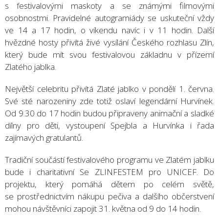
s festivalovými maskoty a se známými filmovými
osobnostmi. Pravidelné autogramiády se uskuteční vždy
ve 14 a 17 hodin, o víkendu navíc i v 11 hodin. Další
hvězdné hosty přivítá živé vysílání Českého rozhlasu Zlín,
který bude mít svou festivalovou základnu v přízemí
Zlatého jablka.
Největší celebritu přivítá Zlaté jablko v pondělí 1. června.
Své sté narozeniny zde totiž oslaví legendární Hurvínek.
Od 9.30 do 17 hodin budou připraveny animační a sladké
dílny pro děti, vystoupení Spejbla a Hurvínka i řada
zajímavých gratulantů.
Tradiční součástí festivalového programu ve Zlatém jablku
bude i charitativní Se ZLINFESTEM pro UNICEF. Do
projektu, který pomáhá dětem po celém světě,
se prostřednictvím nákupu pečiva a dalšího občerstvení
mohou návštěvníci zapojit 31. května od 9 do 14 hodin.