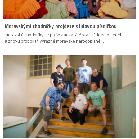
Moravskými chodníčky projdete s lidovou písničkou
Moravské chodníčky se po šestadvacáté vracejí do Napajedel
a znovu propojí tři výrazné moravské národopisné…