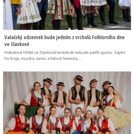
Valašský odzemek bude jedním z vrcholů Folklorního dne
ve Slavkově
Fotbalové hřiště ve Slavkově tentokrát nebude patřit sportu. Zaplní
ho kroje, muzika, tanec a lidová řemesla,…