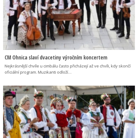
CM Ohnica slaví dvacetiny výročním koncertem
Nejkrásnější chvíle u cimbálu často přicházejí až ve chvíli, kdy skončí
oficiální program. Muzikanti odloží…