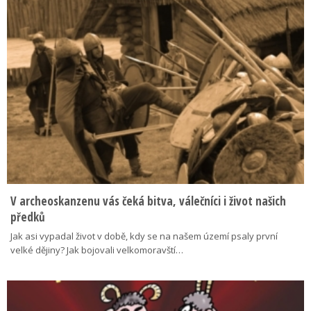
V archeoskanzenu vás čeká bitva, válečníci i život našich
předků
Jak asi vypadal život v době, kdy se na našem území psaly první
velké dějiny? Jak bojovali velkomoravští…