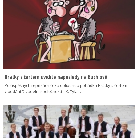
Hrátky s čertem uvidíte naposledy na Buchlově
Po úspěšných reprízách čeká oblíbenou pohádku Hrátky s čertem
v podání Divadelní společnosti J. K. Tyla…