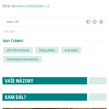
Více na
www.zlatejablko.cz
autor:
PR
TAGY ČLÁNKU
Zlín Film Festival
Zlatý jablko
AI koutek
Hurvínkovy narozeniny
VAŠE NÁZORY
KAM DÁL?