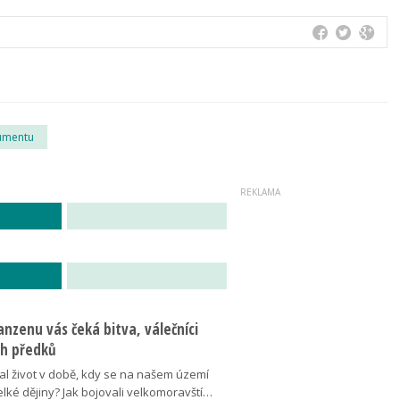
umentu
nzenu vás čeká bitva, válečníci
ich předků
al život v době, kdy se na našem území
elké dějiny? Jak bojovali velkomoravští…