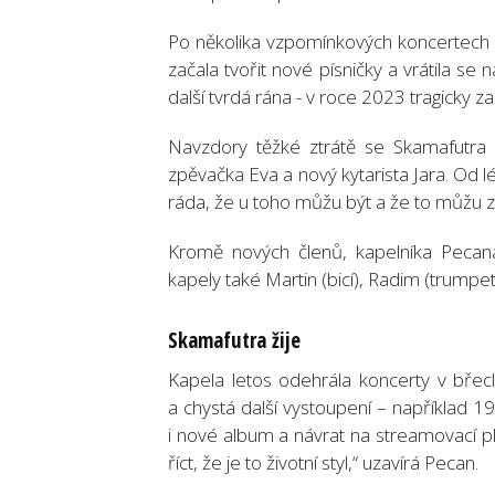
Po několika vzpomínkových koncertech p
začala tvořit nové písničky a vrátila s
další tvrdá rána - v roce 2023 tragicky z
Navzdory těžké ztrátě se Skamafutra 
zpěvačka Eva a nový kytarista Jara. Od l
ráda, že u toho můžu být a že to můžu z
Kromě nových členů, kapelníka Pecana a
kapely také Martin (bicí), Radim (trumpet
Skamafutra žije
Kapela letos odehrála koncerty v břec
a chystá další vystoupení – například 
i nové album a návrat na streamovací p
říct, že je to životní styl,“ uzavírá Pecan.