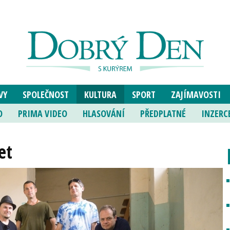
VY
SPOLEČNOST
KULTURA
SPORT
ZAJÍMAVOSTI
O
PRIMA VIDEO
HLASOVÁNÍ
PŘEDPLATNÉ
INZERC
et