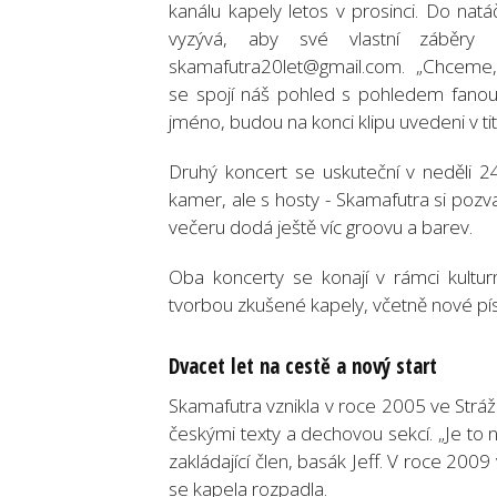
kanálu kapely letos v prosinci. Do nat
vyzývá, aby své vlastní záběry
skamafutra20let@gmail.com. „Chceme
se spojí náš pohled s pohledem fanoušk
jméno, budou na konci klipu uvedeni v ti
Druhý koncert se uskuteční v neděli 2
kamer, ale s hosty - Skamafutra si poz
večeru dodá ještě víc groovu a barev.
Oba koncerty se konají v rámci kultu
tvorbou zkušené kapely, včetně nové pí
Dvacet let na cestě a nový start
Skamafutra vznikla v roce 2005 ve Stráž
českými texty a dechovou sekcí. „Je to n
zakládající člen, basák Jeff. V roce 200
se kapela rozpadla.