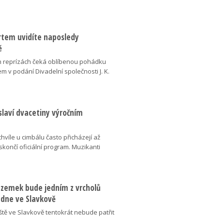
ertem uvidíte naposledy
ě
 reprízách čeká oblíbenou pohádku
em v podání Divadelní společnosti J. K.
slaví dvacetiny výročním
chvíle u cimbálu často přicházejí až
 skončí oficiální program. Muzikanti
dzemek bude jedním z vrcholů
 dne ve Slavkově
ště ve Slavkově tentokrát nebude patřit