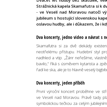
Dvacet let hudby bez škatulek, vel
Strážnická kapela Skamafutra si k d
- ve Veselí nad Moravou natočí výr
jubileum s hostující slovenskou ka
oslavou hudby, ale i důkazem, že i kd
Dva koncerty, jedno video a návrat s n
Skamafutra si za dvě dekády existen
neotřelému přístupu. Hudební styl pr
nadhled a vtip. „Žánr neřešíme, vlastně
bavilo,“ říká s úsměvem kytarista a zp
řadí ke ska, ale je to hlavně veselý bigb
Dva koncerty, jeden příběh
První výroční koncert proběhne ve st
ve Veselí nad Moravou. Právě tady pl
symbolickou tečkou za celým jubilejním