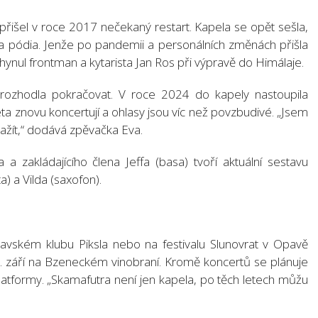
řišel v roce 2017 nečekaný restart. Kapela se opět sešla,
e na pódia. Jenže po pandemii a personálních změnách přišla
ahynul frontman a kytarista Jan Ros při výpravě do Himálaje.
rozhodla pokračovat. V roce 2024 do kapely nastoupila
éta znovu koncertují a ohlasy jsou víc než povzbudivé. „Jsem
ažít,“ dodává zpěvačka Eva.
 zakládajícího člena Jeffa (basa) tvoří aktuální sestavu
a) a Vilda (saxofon).
lavském klubu Piksla nebo na festivalu Slunovrat v Opavě
19. září na Bzeneckém vinobraní. Kromě koncertů se plánuje
latformy. „Skamafutra není jen kapela, po těch letech můžu