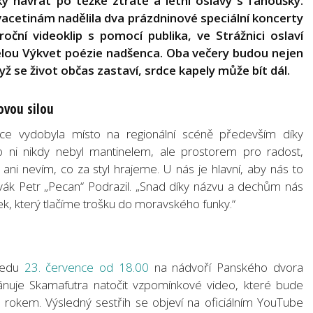
ký návrat po těžké ztrátě a letní oslavy s fanoušky.
vacetinám nadělila dva prázdninové speciální koncerty
oční videoklip s pomocí publika, ve Strážnici oslaví
pelou Výkvet poézie nadšenca. Oba večery budou nejen
yž se život občas zastaví, srdce kapely může bít dál.
ovou silou
ce vydobyla místo na regionální scéně především díky
o ni nikdy nebyl mantinelem, ale prostorem pro radost,
 ani nevím, co za styl hrajeme. U nás je hlavní, aby nás to
ěvák Petr „Pecan“ Podrazil. „Snad díky názvu a dechům nás
ítek, který tlačíme trošku do moravského funky.“
ředu
23. července od 18.00
na nádvoří Panského dvora
ánuje Skamafutra natočit vzpomínkové video, které bude
 rokem. Výsledný sestřih se objeví na oficiálním YouTube