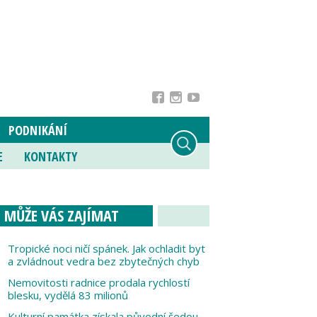
PODNIKÁNÍ
E
KONTAKTY
MŮŽE VÁS ZAJÍMAT
Tropické noci ničí spánek. Jak ochladit byt
a zvládnout vedra bez zbytečných chyb
Nemovitosti radnice prodala rychlostí
blesku, vydělá 83 milionů
Kulturní památka získala původní šedou