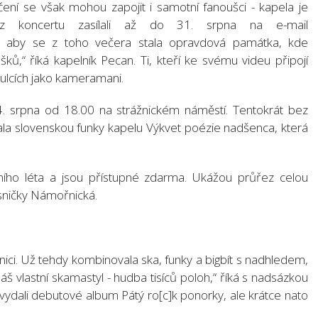
áčení se však mohou zapojit i samotní fanoušci - kapela je
 z koncertu zasílali až do 31. srpna na e-mail
, aby se z toho večera stala opravdová památka, kde
ů,“ říká kapelník Pecan. Ti, kteří ke svému videu připojí
tulcích jako kameramani.
4. srpna od 18.00 na strážnickém náměstí. Tentokrát bez
vala slovenskou funky kapelu Výkvet poézie nadšenca, která
rního léta a jsou přístupné zdarma. Ukážou průřez celou
sničky Námořnická.
nici. Už tehdy kombinovala ska, funky a bigbít s nadhledem,
áš vlastní skamastyl - hudba tisíců poloh,“ říká s nadsázkou
9 vydali debutové album Pátý ro[c]k ponorky, ale krátce nato