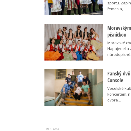
sportu. Zapln
řemesla,…
Moravskými
písničkou
Moravské cho
Napajedel a 
národopisn
Panský dvů
Console
Veselské kult
koncertem, n
dvora…