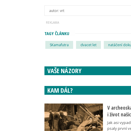
autor:
vrt
TAGY ČLÁNKU
SKamafutra
dvacet let
natáčení dok
VAŠE NÁZORY
KAM DÁL?
V archeoska
i život naš
Jak asi vypad
psaly první v