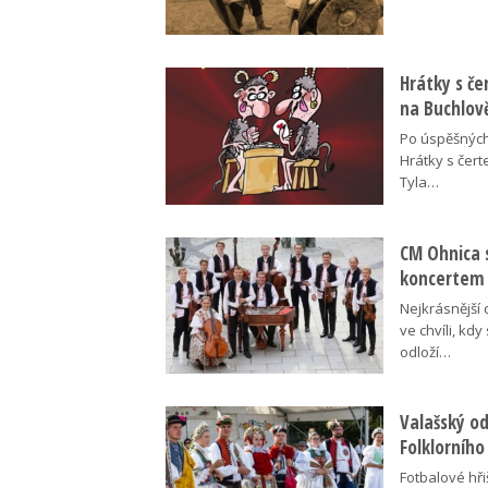
Hrátky s č
na Buchlov
Po úspěšných
Hrátky s čert
Tyla…
CM Ohnica 
koncertem
Nejkrásnější 
ve chvíli, kdy
odloží…
Valašský o
Folklorního
Fotbalové hři