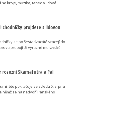
í ho kroje, muzika, tanec a lidová
 chodníčky projdete s lidovou
dníčky se po šestadvacáté vracejí do
znovu propojí tři výrazné moravské
é…
r rozezní Skamafutra a Pal
urní léto pokračuje ve středu 5. srpna
a němž se na nádvoří Panského