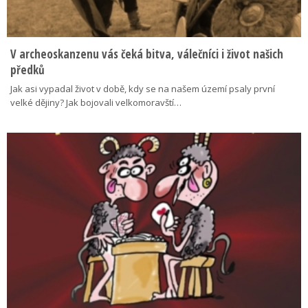
V archeoskanzenu vás čeká bitva, válečníci i život našich
předků
Jak asi vypadal život v době, kdy se na našem území psaly první
velké dějiny? Jak bojovali velkomoravští…