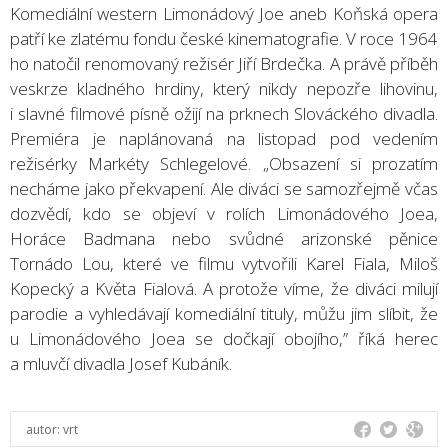
Komediální western Limonádový Joe aneb Koňská opera
patří ke zlatému fondu české kinematografie. V roce 1964
ho natočil renomovaný režisér Jiří Brdečka. A právě příběh
veskrze kladného hrdiny, který nikdy nepozře lihovinu,
i slavné filmové písně ožijí na prknech Slováckého divadla.
Premiéra je naplánovaná na listopad pod vedením
režisérky Markéty Schlegelové. „Obsazení si prozatím
necháme jako překvapení. Ale diváci se samozřejmě včas
dozvědí, kdo se objeví v rolích Limonádového Joea,
Horáce Badmana nebo svůdné arizonské pěnice
Tornádo Lou, které ve filmu vytvořili Karel Fiala, Miloš
Kopecký a Květa Fialová. A protože víme, že diváci milují
parodie a vyhledávají komediální tituly, můžu jim slíbit, že
u Limonádového Joea se dočkají obojího,” říká herec
a mluvčí divadla Josef Kubáník.
autor:
vrt