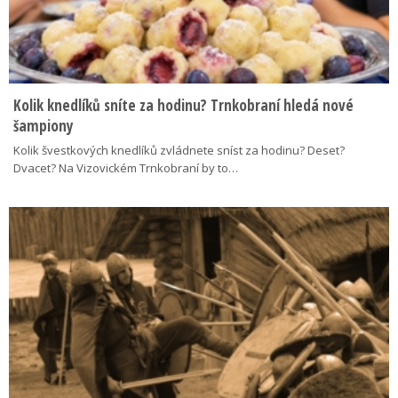
Kolik knedlíků sníte za hodinu? Trnkobraní hledá nové
šampiony
Kolik švestkových knedlíků zvládnete sníst za hodinu? Deset?
Dvacet? Na Vizovickém Trnkobraní by to…