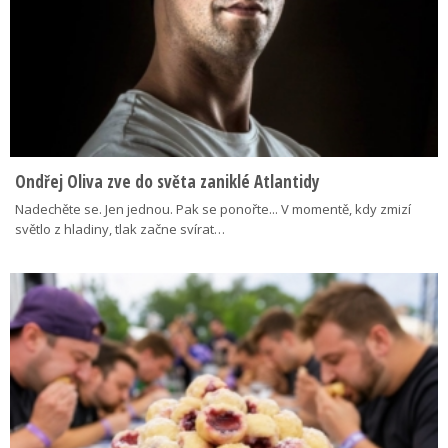
Ondřej Oliva zve do světa zaniklé Atlantidy
Nadechěte se. Jen jednou. Pak se ponořte... V momentě, kdy zmizí
světlo z hladiny, tlak začne svírat…