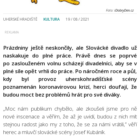
Foto:
iDobryDen.cz
UHERSKÉ HRADIŠTĚ
KULTURA
19 / 08 / 2021
Prázdniny ještě neskončily, ale Slovácké divadlo už
naskakuje do plné práce. Právě dnes se poprvé
po zaslouženém volnu scházejí divadelníci, aby se v
plné síle opět vrhli do práce. Po náročném roce a půl,
kdy byl provoz uherskohradišťské scény
poznamenán koronavirovou krizí, herci doufají, že
budou moct bez problémů hrát pro své diváky.
„Moc nám publikum chybělo, ale zkoušeli jsme pro ně
nové inscenace a věřím, že až je uvidí, budou z nich mít
stejnou radost jako my z toho, že se za námi vrátili,” věří
herec a mluvčí slovácké scény Josef Kubáník.