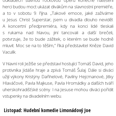
odkladech slavnou rockovou operu konečně natěšení
herci budou moct ukázat divákům na slavnostní premiéře,
a to v sobotu 9. října. „Takové emoce, jaké zažíváme
u Jesus Christ Superstar, jsem u divadla dlouho neviděl.
A koncertní předpremiéra, kdy na konci lidé tleskali
s rukama nad hlavou, jiní tancovali a další brečeli,
potvrzuje, že to bude zážitek, o kterém se bude hodně
mluvit. Moc se na to těším,” říká představitel Kněze David
Vaculík.
V hlavní roli Ježíše se představí hostující Tomáš David, jeho
protivníka Jidáše hraje a zpívá Tomáš Šulaj. Dále si diváci
užijí výkony Kristýny Daňhelové, Pavlíny Hejcmanové, Jitky
Hlaváčové, Pavla Majkuse, Pavla Hromádky a dalších tváří
uherskohradišťské scény. I na Jesuse mohou diváci pořídit
vstupenky na divadelním webu.
Listopad: Hudební komedie Limonádový Joe