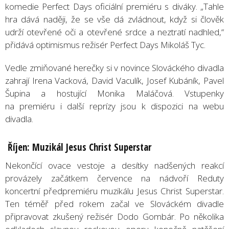
komedie Perfect Days oficiální premiéru s diváky. „Tahle
hra dává naději, že se vše dá zvládnout, když si člověk
udrží otevřené oči a otevřené srdce a neztratí nadhled,“
přidává optimismus režisér Perfect Days Mikoláš Tyc.
Vedle zmiňované herečky si v novince Slováckého divadla
zahrají Irena Vacková, David Vaculík, Josef Kubáník, Pavel
Šupina a hostující Monika Maláčová. Vstupenky
na premiéru i další reprízy jsou k dispozici na webu
divadla.
Říjen: Muzikál
Jesus Christ Superstar
Nekončící ovace vestoje a desítky nadšených reakcí
provázely začátkem července na nádvoří Reduty
koncertní předpremiéru muzikálu Jesus Christ Superstar.
Ten téměř před rokem začal ve Slováckém divadle
připravovat zkušený režisér Dodo Gombár. Po několika