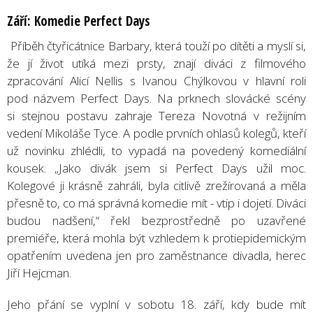
Září: Komedie Perfect Days
Příběh čtyřicátnice Barbary, která touží po dítěti a myslí si,
že jí život utíká mezi prsty, znají diváci z filmového
zpracování Alicí Nellis s Ivanou Chýlkovou v hlavní roli
pod názvem Perfect Days. Na prknech slovácké scény
si stejnou postavu zahraje Tereza Novotná v režijním
vedení Mikoláše Tyce. A podle prvních ohlasů kolegů, kteří
už novinku zhlédli, to vypadá na povedený komediální
kousek. „Jako divák jsem si Perfect Days užil moc.
Kolegové ji krásně zahráli, byla citlivě zrežírovaná a měla
přesně to, co má správná komedie mít - vtip i dojetí. Diváci
budou nadšení,“ řekl bezprostředně po uzavřené
premiéře, která mohla být vzhledem k protiepidemickým
opatřením uvedena jen pro zaměstnance divadla, herec
Jiří Hejcman.
Jeho přání se vyplní v sobotu 18. září, kdy bude mít