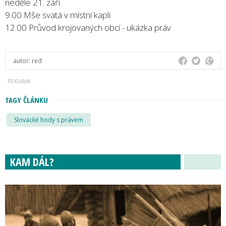
neděle 21. září
9.00 Mše svatá v místní kapli
12.00 Průvod krojovaných obcí - ukázka práv
autor:
red
TAGY ČLÁNKU
Slovácké hody s právem
KAM DÁL?