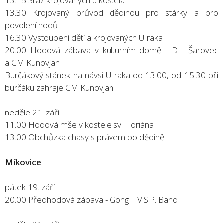
13.15 Sraz krojovaných u kostela
13.30 Krojovaný průvod dědinou pro stárky a pro
povolení hodů
16.30 Vystoupení dětí a krojovaných U raka
20.00 Hodová zábava v kulturním domě - DH Šarovec
a CM Kunovjan
Burčákový stánek na návsi U raka od 13.00, od 15.30 při
burčáku zahraje CM Kunovjan
neděle 21. září
11.00 Hodová mše v kostele sv. Floriána
13.00 Obchůzka chasy s právem po dědině
Míkovice
pátek 19. září
20.00 Předhodová zábava - Gong + V.S.P. Band