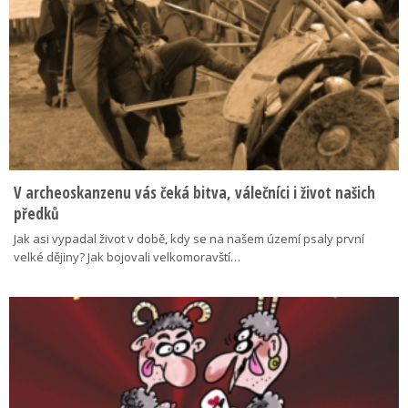
V archeoskanzenu vás čeká bitva, válečníci i život našich
předků
Jak asi vypadal život v době, kdy se na našem území psaly první
velké dějiny? Jak bojovali velkomoravští…