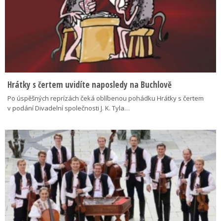
Hrátky s čertem uvidíte naposledy na Buchlově
Po úspěšných reprízách čeká oblíbenou pohádku Hrátky s čertem
v podání Divadelní společnosti J. K. Tyla…