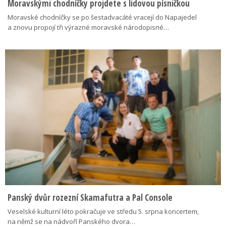
Moravskými chodníčky projdete s lidovou písničkou
Moravské chodníčky se po šestadvacáté vracejí do Napajedel
a znovu propojí tři výrazné moravské národopisné…
Panský dvůr rozezní Skamafutra a Pal Console
Veselské kulturní léto pokračuje ve středu 5. srpna koncertem,
na němž se na nádvoří Panského dvora…