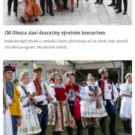
CM Ohnica slaví dvacetiny výročním koncertem
Nejkrásnější chvíle u cimbálu často přicházejí až ve chvíli, kdy skončí
oficiální program. Muzikanti odloží…