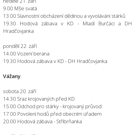
neděle 21. září
9.00 Mše svatá
13.00 Slavnostní obcházení dědinou a vyvolávání stárků
19.30 Hodová zábava v KD - Mladí Burčáci a DH
Hradčovjanka
pondělí 22. září
14.00 Vození berana
19.30 Hodová zábava v KD - DH Hradčovjanka
Vážany
sobota 20. září
14.30 Sraz krojovaných před KD
15.00 Odchod pro stárky - krojovaný průvod
17.00 Povolení hodů před obecním úřadem
20.00 Hodová zábava - Stříbrňanka