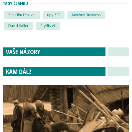
TAGY ČLÁNKU
Zlín Film Festival
tipy ZFF
Monkey Business
David Koller
Čtyřlístek
VAŠE NÁZORY
KAM DÁL?