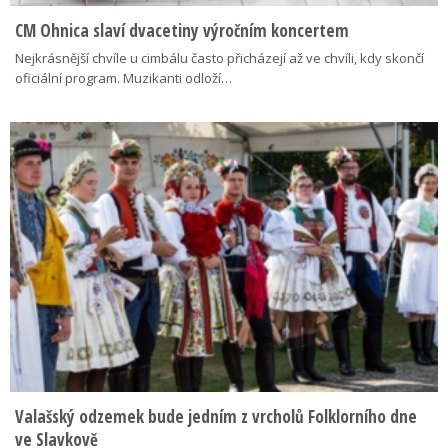
CM Ohnica slaví dvacetiny výročním koncertem
Nejkrásnější chvíle u cimbálu často přicházejí až ve chvíli, kdy skončí
oficiální program. Muzikanti odloží…
Valašský odzemek bude jedním z vrcholů Folklorního dne
ve Slavkově