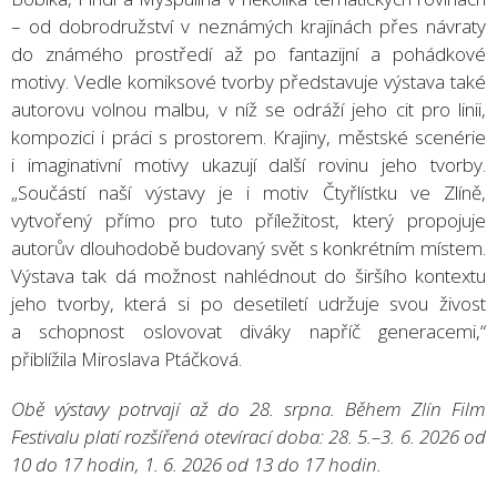
– od dobrodružství v neznámých krajinách přes návraty
do známého prostředí až po fantazijní a pohádkové
motivy. Vedle komiksové tvorby představuje výstava také
autorovu volnou malbu, v níž se odráží jeho cit pro linii,
kompozici i práci s prostorem. Krajiny, městské scenérie
i imaginativní motivy ukazují další rovinu jeho tvorby.
„Součástí naší výstavy je i motiv Čtyřlístku ve Zlíně,
vytvořený přímo pro tuto příležitost, který propojuje
autorův dlouhodobě budovaný svět s konkrétním místem.
Výstava tak dá možnost nahlédnout do širšího kontextu
jeho tvorby, která si po desetiletí udržuje svou živost
a schopnost oslovovat diváky napříč generacemi,“
přiblížila Miroslava Ptáčková.
Obě výstavy potrvají až do 28. srpna. Během Zlín Film
Festivalu platí rozšířená otevírací doba: 28. 5.–3. 6. 2026 od
10 do 17 hodin, 1. 6. 2026 od 13 do 17 hodin.