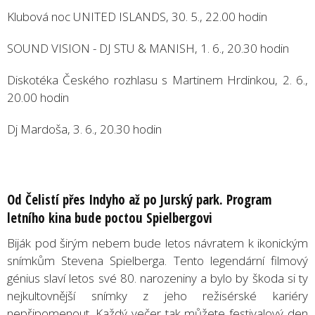
Klubová noc UNITED ISLANDS, 30. 5., 22.00 hodin
SOUND VISION - DJ STU & MANISH, 1. 6., 20.30 hodin
Diskotéka Českého rozhlasu s Martinem Hrdinkou, 2. 6.,
20.00 hodin
Dj Mardoša, 3. 6., 20.30 hodin
Od Čelistí přes Indyho až po Jurský park. Program
letního kina bude poctou Spielbergovi
Biják pod širým nebem bude letos návratem k ikonickým
snímkům Stevena Spielberga. Tento legendární filmový
génius slaví letos své 80. narozeniny a bylo by škoda si ty
nejkultovnější snímky z jeho režisérské kariéry
nepřipomenout. Každý večer tak můžete festivalový den