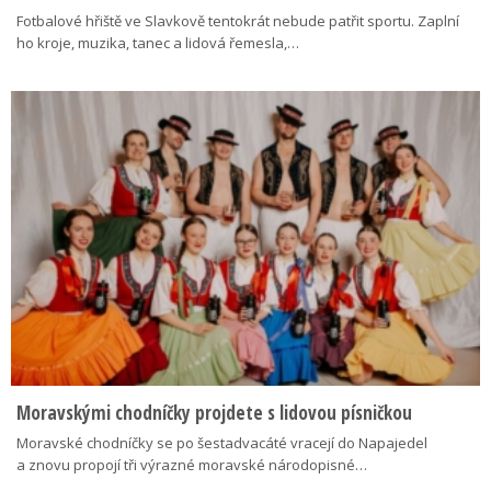
Fotbalové hřiště ve Slavkově tentokrát nebude patřit sportu. Zaplní
ho kroje, muzika, tanec a lidová řemesla,…
Moravskými chodníčky projdete s lidovou písničkou
Moravské chodníčky se po šestadvacáté vracejí do Napajedel
a znovu propojí tři výrazné moravské národopisné…