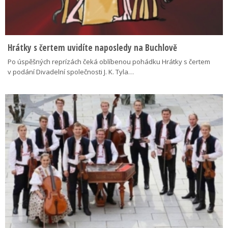
Hrátky s čertem uvidíte naposledy na Buchlově
Po úspěšných reprízách čeká oblíbenou pohádku Hrátky s čertem
v podání Divadelní společnosti J. K. Tyla…