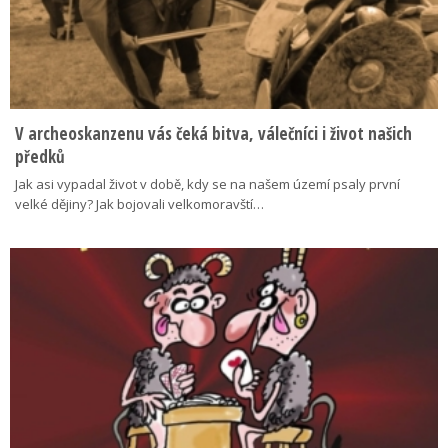
V archeoskanzenu vás čeká bitva, válečníci i život našich
předků
Jak asi vypadal život v době, kdy se na našem území psaly první
velké dějiny? Jak bojovali velkomoravští…