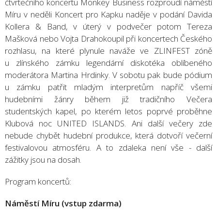
čtvrtečního koncertu Monkey Business rozproudí náměstí
Míru v neděli Koncert pro Kapku naděje v podání Davida
Kollera & Band, v úterý v podvečer potom Tereza
Mašková nebo Vojta Drahokoupil při koncertech Českého
rozhlasu, na které plynule naváže ve ZLINFEST zóně
u zlínského zámku legendární diskotéka oblíbeného
moderátora Martina Hrdinky. V sobotu pak bude pódium
u zámku patřit mladým interpretům napříč všemi
hudebními žánry během již tradičního Večera
studentských kapel, po kterém letos poprvé proběhne
Klubová noc UNITED ISLANDS. Ani další večery zde
nebude chybět hudební produkce, která dotvoří večerní
festivalovou atmosféru. A to zdaleka není vše - další
zážitky jsou na dosah.
Program koncertů:
Náměstí Míru (vstup zdarma)