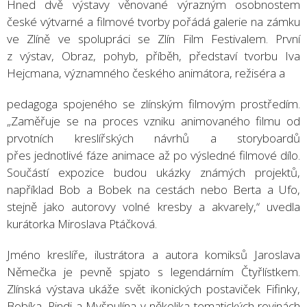
Hned dvě výstavy věnované výrazným osobnostem
české výtvarné a filmové tvorby pořádá galerie na zámku
ve Zlíně ve spolupráci se Zlín Film Festivalem. První
z výstav, Obraz, pohyb, příběh, představí tvorbu Iva
Hejcmana, významného českého animátora, režiséra a
pedagoga spojeného se zlínským filmovým prostředím.
„Zaměřuje se na proces vzniku animovaného filmu od
prvotních kreslířských návrhů a storyboardů
přes jednotlivé fáze animace až po výsledné filmové dílo.
Součástí expozice budou ukázky známých projektů,
například Bob a Bobek na cestách nebo Berta a Ufo,
stejně jako autorovy volné kresby a akvarely,“ uvedla
kurátorka Miroslava Ptáčková.
Jméno kreslíře, ilustrátora a autora komiksů Jaroslava
Němečka je pevně spjato s legendárním Čtyřlístkem.
Zlínská výstava ukáže svět ikonických postaviček Fifinky,
Bobíka, Pindi a Myšpulína v několika tematických rovinách