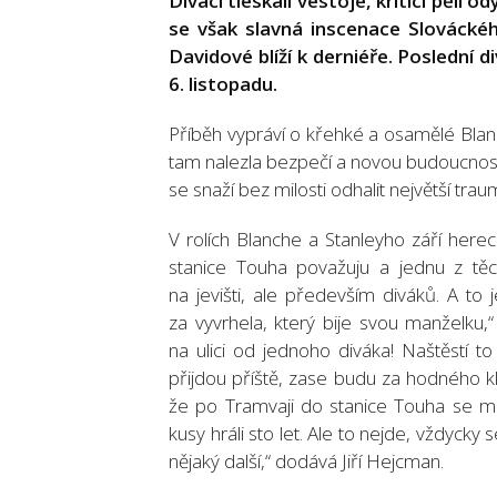
Diváci tleskali vestoje, kritici pěli
se však slavná inscenace Slovácké
Davidové blíží k derniéře. Poslední di
6. listopadu.
Příběh vypráví o křehké a osamělé Blanch
tam nalezla bezpečí a novou budoucnost
se snaží bez milosti odhalit největší traum
V rolích Blanche a Stanleyho září here
stanice Touha považuju a jednu z těc
na jevišti, ale především diváků. A to
za vyvrhela, který bije svou manželku,
na ulici od jednoho diváka! Naštěstí t
přijdou příště, zase budu za hodného k
že po Tramvaji do stanice Touha se mu
kusy hráli sto let. Ale to nejde, vždyck
nějaký další,“ dodává Jiří Hejcman.