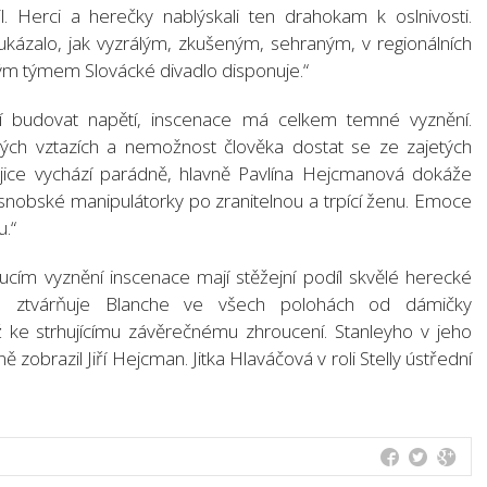
. Herci a herečky nablýskali ten drahokam k oslnivosti.
kázalo, jak vyzrálým, zkušeným, sehraným, v regionálních
ým týmem Slovácké divadlo disponuje.“
 budovat napětí, inscenace má celkem temné vyznění.
ských vztazích a nemožnost člověka dostat se ze zajetých
rojice vychází parádně, hlavně Pavlína Hejcmanová dokáže
snobské manipulátorky po zranitelnou a trpící ženu. Emoce
u.“
ím vyznění inscenace mají stěžejní podíl skvělé herecké
vá ztvárňuje Blanche ve všech polohách od dámičky
ž ke strhujícímu závěrečnému zhroucení. Stanleyho v jeho
ně zobrazil Jiří Hejcman. Jitka Hlaváčová v roli Stelly ústřední