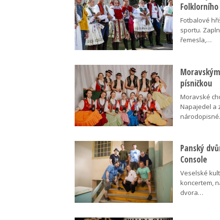
Folklorního
Fotbalové hři
sportu. Zapln
řemesla,…
Moravskými
písničkou
Moravské cho
Napajedel a 
národopisn
Panský dvů
Console
Veselské kult
koncertem, n
dvora…