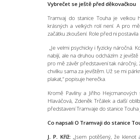
Vybrečet se ještě př
ed d
ěkovačkou
Tramvaj do stanice Touha je velkou h
krásných a velkých rolí není. A pro mě
začátku zkoušení. Role před ni postavila
„Je velmi psychicky i fyzicky náročná. K
nabíjí, ale na druhou odcházím z jevišt
pro mě závěr představení tak náročný,
chvilku sama za jevištěm. Už se mi párk
plakat,“ popisuje herečka.
Kromě Pavlíny a Jiřího Hejcmanových s
Hlaváčová, Zdeněk Trčálek a další oblí
představení Tramvaje do stanice Touha j
Co napsali O Tramvaji do stanice To
J. P. Kříž:
„Jsem potěšený, že klenot 