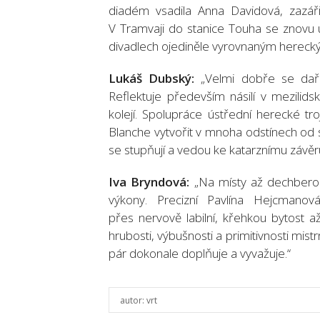
diadém vsadila Anna Davidová, zazářil
V Tramvaji do stanice Touha se znovu u
divadlech ojediněle vyrovnaným hereck
Lukáš Dubský:
„Velmi dobře se daří
Reflektuje především násilí v mezilid
kolejí. Spolupráce ústřední herecké t
Blanche vytvořit v mnoha odstínech od 
se stupňují a vedou ke katarznímu závěr
Iva Bryndová:
„Na místy až dechberouc
výkony. Precizní Pavlína Hejcmano
přes nervově labilní, křehkou bytost a
hrubosti, výbušnosti a primitivnosti mistr
pár dokonale doplňuje a vyvažuje.“
autor:
vrt