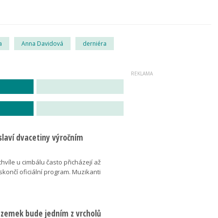
a
Anna Davidová
derniéra
slaví dvacetiny výročním
chvíle u cimbálu často přicházejí až
 skončí oficiální program. Muzikanti
dzemek bude jedním z vrcholů