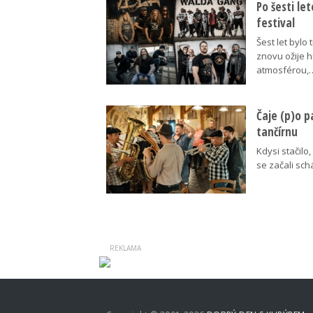
Po šesti le
festival
Šest let bylo
znovu ožije 
atmosférou,
Čaje (p)o p
tančírnu
Kdysi stačilo
se začali schá