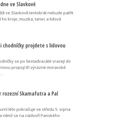
 dne ve Slavkově
ště ve Slavkově tentokrát nebude patřit
í ho kroje, muzika, tanec a lidová
 chodníčky projdete s lidovou
dníčky se po šestadvacáté vracejí do
znovu propojí tři výrazné moravské
é…
r rozezní Skamafutra a Pal
urní léto pokračuje ve středu 5. srpna
a němž se na nádvoří Panského