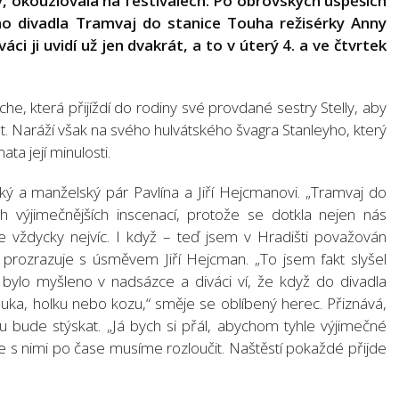
 ódy, okouzlovala na festivalech. Po obrovských úspěších
ho divadla Tramvaj do stanice Touha režisérky Anny
váci ji uvidí už jen dvakrát, a to v úterý 4. a ve čtvrtek
e, která přijíždí do rodiny své provdané sestry Stelly, aby
. Naráží však na svého hulvátského švagra Stanleyho, který
ata její minulosti.
cký a manželský pár Pavlína a Jiří Hejcmanovi. „Tramvaj do
h výjimečnějších inscenací, protože se dotkla nejen nás
 je vždycky nejvíc. I když – teď jsem v Hradišti považován
“ prozrazuje s úsměvem Jiří Hejcman. „To jsem fakt slyšel
o bylo myšleno v nadsázce a diváci ví, že když do divadla
luka, holku nebo kozu,“ směje se oblíbený herec. Přiznává,
 bude stýskat. „Já bych si přál, abychom tyhle výjimečné
y se s nimi po čase musíme rozloučit. Naštěstí pokaždé přijde