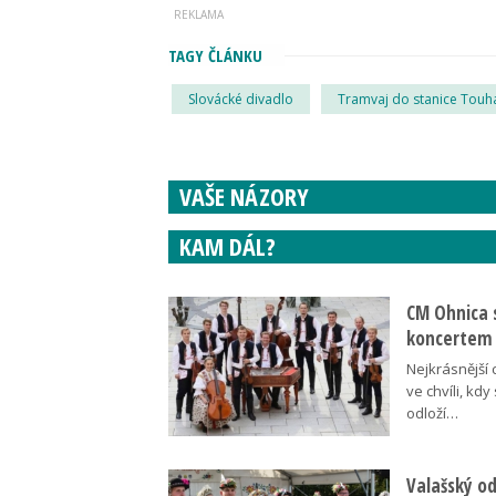
TAGY ČLÁNKU
Slovácké divadlo
Tramvaj do stanice Touh
VAŠE NÁZORY
KAM DÁL?
CM Ohnica 
koncertem
Nejkrásnější 
ve chvíli, kdy
odloží…
Valašský o