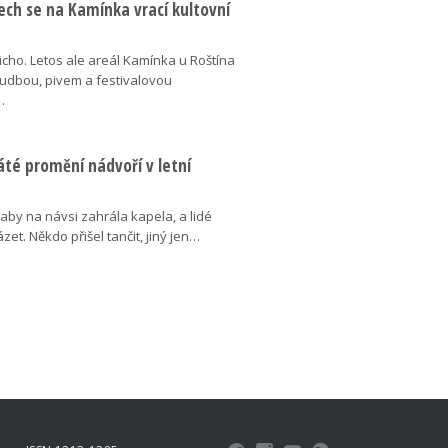
tech se na Kamínka vrací kultovní
 ticho. Letos ale areál Kamínka u Roštína
hudbou, pivem a festivalovou
…
áté promění nádvoří v letní
, aby na návsi zahrála kapela, a lidé
zet. Někdo přišel tančit, jiný jen…