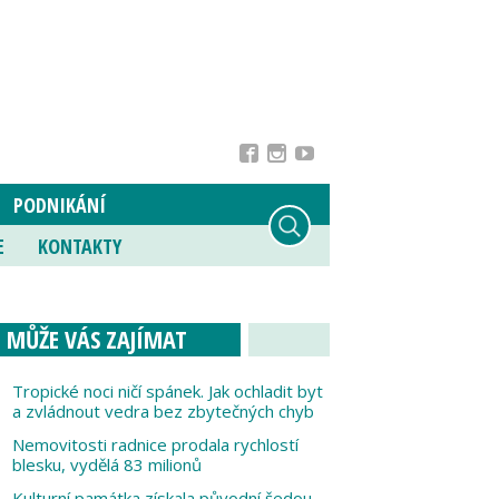
PODNIKÁNÍ
E
KONTAKTY
MŮŽE VÁS ZAJÍMAT
Tropické noci ničí spánek. Jak ochladit byt
a zvládnout vedra bez zbytečných chyb
Nemovitosti radnice prodala rychlostí
blesku, vydělá 83 milionů
Kulturní památka získala původní šedou