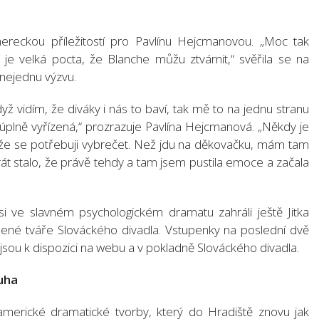
ereckou příležitostí pro Pavlínu Hejcmanovou. „Moc tak
 je velká pocta, že Blanche můžu ztvárnit,“ svěřila se na
 nejednu výzvu.
dyž vidím, že diváky i nás to baví, tak mě to na jednu stranu
ě úplně vyřízená,“ prozrazuje Pavlína Hejcmanová. „Někdy je
 že se potřebuji vybrečet. Než jdu na děkovačku, mám tam
rát stalo, že právě tehdy a tam jsem pustila emoce a začala
i ve slavném psychologickém dramatu zahráli ještě Jitka
bené tváře Slováckého divadla. Vstupenky na poslední dvě
sou k dispozici na webu a v pokladně Slováckého divadla.
uha
americké dramatické tvorby, který do Hradiště znovu jak