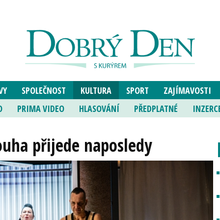
VY
SPOLEČNOST
KULTURA
SPORT
ZAJÍMAVOSTI
O
PRIMA VIDEO
HLASOVÁNÍ
PŘEDPLATNÉ
INZERC
ouha přijede naposledy