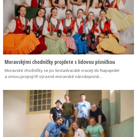
Moravskými chodníčky projdete s lidovou písničkou
Moravské chodníčky se po šestadvacáté vracejí do Napajedel
a znovu propojí tři výrazné moravské národopisné…