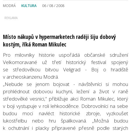
MODRÁ
KULTURA
06 / 08 / 2008
Místo nákupů v hypermarketech raději šiju dobový
kostým, říká Roman Mikulec
Pro milovníky historie uspořádá občanské sdružení
Velkomoravané už třetí historický festival spojený
se středověkou bitvou Veligrad - Boj o hradiště
v archeoskanzenu Modrá.
„Nebude se jenom bojovat - návštěvníci si mohou
prohlédnout dobovou kuchyni, ležení a život v raně
středověké vesnici,“ přibližuje akci Roman Mikulec, který
v boji vystupuje v roli lehkooděnce. Dobrovolníci na sebe
budou moci navléct historické zbroje, vyzkoušet
lukostřelbu nebo hru špalíkovaná. „Možná budou
k ochutnání i placky připravené přesně podle starých