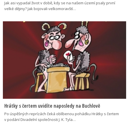
Jak asi vypadal život v době, kdy se na našem území psaly první
velké dějiny? Jak bojovali velkomoravští…
Hrátky s čertem uvidíte naposledy na Buchlově
Po úspěšných reprízách čeká oblíbenou pohádku Hrátky s čertem
v podání Divadelní společnosti J. K. Tyla…