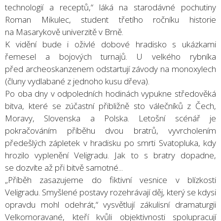
technologií a receptů,“ láká na starodávné pochutiny
Roman Mikulec, student třetího ročníku historie
na Masarykově univerzitě v Brně.
K vidění bude i oživlé dobové hradisko s ukázkami
řemesel a bojových turnajů. U velkého rybníka
před archeoskanzenem odstartují závody na monoxylech
(čluny vydlabané z jednoho kusu dřeva).
Po oba dny v odpoledních hodinách vypukne středověká
bitva, které se zúčastní přibližně sto válečníků z Čech,
Moravy, Slovenska a Polska. Letošní scénář je
pokračováním příběhu dvou bratrů, vyvrcholením
předešlých zápletek v hradisku po smrti Svatopluka, kdy
hrozilo vyplenění Veligradu. Jak to s bratry dopadne,
se dozvíte až při bitvě samotné...
„Příběh zasazujeme do fiktivní vesnice v blízkosti
Veligradu. Smyšlené postavy rozehrávají děj, který se kdysi
opravdu mohl odehrát,“ vysvětlují zákulisní dramaturgii
Velkomoravané, kteří kvůli objektivnosti spolupracují