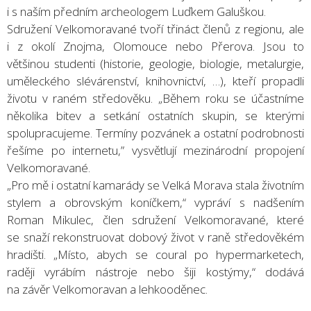
i s naším předním archeologem Luďkem Galuškou.
Sdružení Velkomoravané tvoří třináct členů z regionu, ale
i z okolí Znojma, Olomouce nebo Přerova. Jsou to
většinou studenti (historie, geologie, biologie, metalurgie,
uměleckého slévárenství, knihovnictví, …), kteří propadli
životu v raném středověku. „Během roku se účastníme
několika bitev a setkání ostatních skupin, se kterými
spolupracujeme. Termíny pozvánek a ostatní podrobnosti
řešíme po internetu,” vysvětlují mezinárodní propojení
Velkomoravané.
„Pro mě i ostatní kamarády se Velká Morava stala životním
stylem a obrovským koníčkem,“ vypráví s nadšením
Roman Mikulec, člen sdružení Velkomoravané, které
se snaží rekonstruovat dobový život v raně středověkém
hradišti. „Místo, abych se coural po hypermarketech,
raději vyrábím nástroje nebo šiji kostýmy,“ dodává
na závěr Velkomoravan a lehkooděnec.