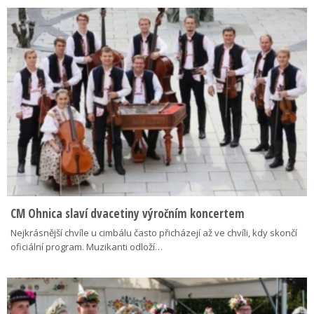
CM Ohnica slaví dvacetiny výročním koncertem
Nejkrásnější chvíle u cimbálu často přicházejí až ve chvíli, kdy skončí
oficiální program. Muzikanti odloží…