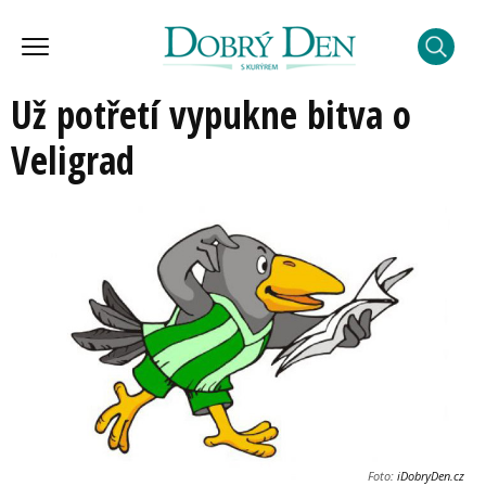
Už potřetí vypukne bitva o
Veligrad
Foto:
iDobryDen.cz