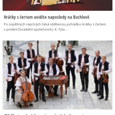
Hrátky s čertem uvidíte naposledy na Buchlově
Po úspěšných reprízách čeká oblíbenou pohádku Hrátky s čertem
v podání Divadelní společnosti J. K. Tyla…