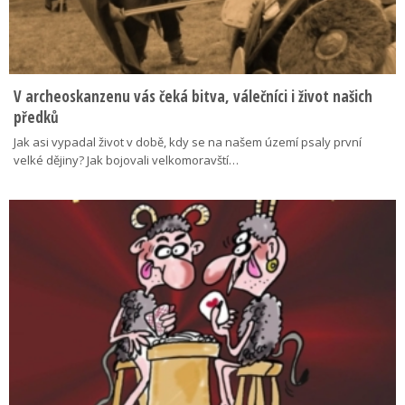
V archeoskanzenu vás čeká bitva, válečníci i život našich
předků
Jak asi vypadal život v době, kdy se na našem území psaly první
velké dějiny? Jak bojovali velkomoravští…