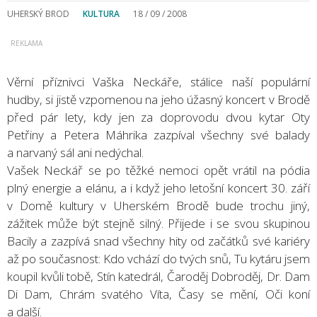
UHERSKÝ BROD
KULTURA
18 / 09 / 2008
Věrní příznivci Vaška Neckáře, stálice naší populární
hudby, si jistě vzpomenou na jeho úžasný koncert v Brodě
před pár lety, kdy jen za doprovodu dvou kytar Oty
Petřiny a Petera Máhrika zazpíval všechny své balady
a narvaný sál ani nedýchal.
Vašek Neckář se po těžké nemoci opět vrátil na pódia
plný energie a elánu, a i když jeho letošní koncert 30. září
v Domě kultury v Uherském Brodě bude trochu jiný,
zážitek může být stejně silný. Přijede i se svou skupinou
Bacily a zazpívá snad všechny hity od začátků své kariéry
až po současnost: Kdo vchází do tvých snů, Tu kytáru jsem
koupil kvůli tobě, Stín katedrál, Čaroděj Dobroděj, Dr. Dam
Di Dam, Chrám svatého Víta, Časy se mění, Oči koní
a další.