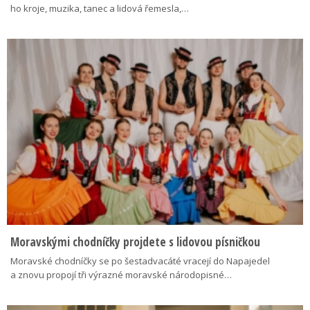
ho kroje, muzika, tanec a lidová řemesla,…
Moravskými chodníčky projdete s lidovou písničkou
Moravské chodníčky se po šestadvacáté vracejí do Napajedel
a znovu propojí tři výrazné moravské národopisné…