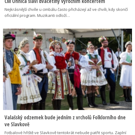
CM Ohnica slaví dvacetiny výročním koncertem
Nejkrásnější chvíle u cimbálu často přicházejí až ve chvíli, kdy skončí
oficiální program. Muzikanti odloží…
Valašský odzemek bude jedním z vrcholů Folklorního dne
ve Slavkově
Fotbalové hřiště ve Slavkově tentokrát nebude patřit sportu. Zaplní