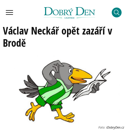
Václav Neckář opět zazáří v
Brodě
Foto:
iDobryDen.cz