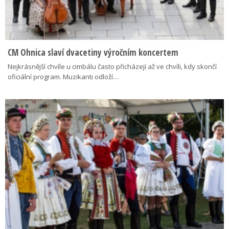
CM Ohnica slaví dvacetiny výročním koncertem
Nejkrásnější chvíle u cimbálu často přicházejí až ve chvíli, kdy skončí
oficiální program. Muzikanti odloží…