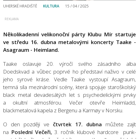
UHERSKÉ HRADIŠTĚ
KULTURA
15 / 04 / 2025
Několikadenní velikonoční párty Klubu Mír startuje
ve středu 16. dubna metalovými koncerty Taake -
Asagraum - Heimland.
Taake oslavuje 20. výročí svého zásadního alba
Doedskvad a vůbec poprvé ho představí naživo v celé
jeho syrové kráse. Vedle Taake vystoupí Asagraum,
temná síla mezinárodní scény, která spojuje staroškolský
black metal devadesátých let s psychedelickými prvky
a okultní atmosférou. Večer otevře Heimladd,
blackmetalová kapela z Bergenu a Karmøy v Norsku.
O den později ve
čtvrtek 17. dubna
můžete zajít
na
Poslední Večeři,
3. ročník klubové hardcore punk-