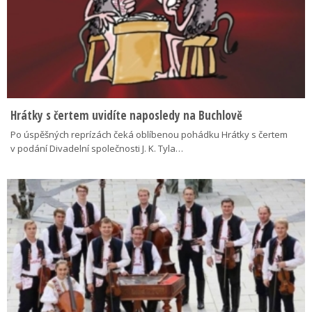
Hrátky s čertem uvidíte naposledy na Buchlově
Po úspěšných reprízách čeká oblíbenou pohádku Hrátky s čertem
v podání Divadelní společnosti J. K. Tyla…