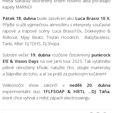
metal šlahačky okořeněný křtem nového alba pořádající
kapely MÄRNO!
Pátek 18. dubna
bude zasvěcen akci
Luca Brassi 10 X.
Přijďte si užít výjimečnou atmosféru s interprety současné
rapové a trapové scény: Luca Brassi10x, Dokkeytino &
Rollsout, Mjay Beatz, Tristan Hoodrich, Babyfaceless,
Tanki, After: Dj TDHS, Dj Shopa
Sobotní večer
19. dubna
rozčísne čistokrevný
punkrock
E!E & Vision Days
na své Jarní tour 2025. Tak vytáhněte
pěkně obnošený křivák, natužte číro, obujte martensky
a šlápněte do toho, a ať se práší za punkovým kočárem!
Velikonoční show zakončí v
neděli 20. dubna
experimentální duo
1FLFSOAP & HRTL …DJ Táňa
,
které chce vyhnat z měst zápach electroswingu.