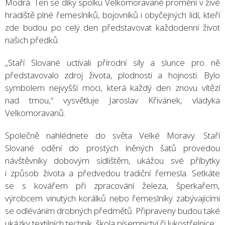
Modrá. Ten se díky spolku Velkomoravané promění v živé
hradiště plné řemeslníků, bojovníků i obyčejných lidí, kteří
zde budou po celý den představovat každodenní život
našich předků.
„Staří Slované uctívali přírodní síly a slunce pro ně
představovalo zdroj života, plodnosti a hojnosti. Bylo
symbolem nejvyšší moci, která každý den znovu vítězí
nad tmou,“ vysvětluje Jaroslav Křivánek, vladyka
Velkomoravanů.
Společně nahlédnete do světa Velké Moravy. Staří
Slované odění do prostých lněných šatů provedou
návštěvníky dobovým sídlištěm, ukážou své příbytky
i způsob života a předvedou tradiční řemesla. Setkáte
se s kovářem při zpracování železa, šperkařem,
výrobcem vinutých korálků nebo řemeslníky zabývajícími
se odléváním drobných předmětů. Připraveny budou také
ukázky textilních technik, škola písemnictví či lukostřelnice.