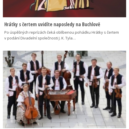
Hrátky s čertem uvidíte naposledy na Buchlově
Po úspěšných reprízách čeká oblíbenou pohádku Hrátky s čertem
v podání Divadelní společnosti J. K. Tyla…