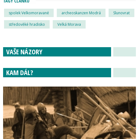
TAGY ČLÁNKU
spolek Velkomoravané
archeoskanzen Modrá
Slunovrat
středověké hradisko
Velká Morava
VAŠE NÁZORY
KAM DÁL?