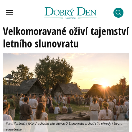
Velkomoravané oživí tajemství
letního slunovratu
Foto:
ilustrační foto / rcholila síla slunce,O Slunovratu vrcholí síla přírody i života
samotného