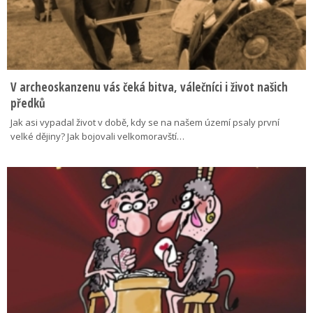
V archeoskanzenu vás čeká bitva, válečníci i život našich
předků
Jak asi vypadal život v době, kdy se na našem území psaly první
velké dějiny? Jak bojovali velkomoravští…