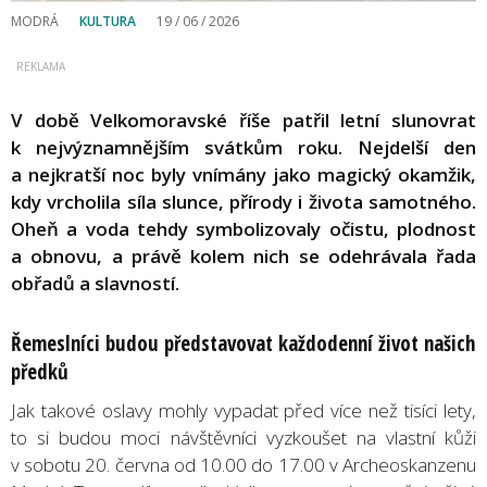
MODRÁ
KULTURA
19 / 06 / 2026
V době Velkomoravské říše patřil letní slunovrat
k nejvýznamnějším svátkům roku. Nejdelší den
a nejkratší noc byly vnímány jako magický okamžik,
kdy vrcholila síla slunce, přírody i života samotného.
Oheň a voda tehdy symbolizovaly očistu, plodnost
a obnovu, a právě kolem nich se odehrávala řada
obřadů a slavností.
Řemeslníci budou představovat každodenní život našich
předků
Jak takové oslavy mohly vypadat před více než tisíci lety,
to si budou moci návštěvníci vyzkoušet na vlastní kůži
v sobotu 20. června od 10.00 do 17.00 v Archeoskanzenu