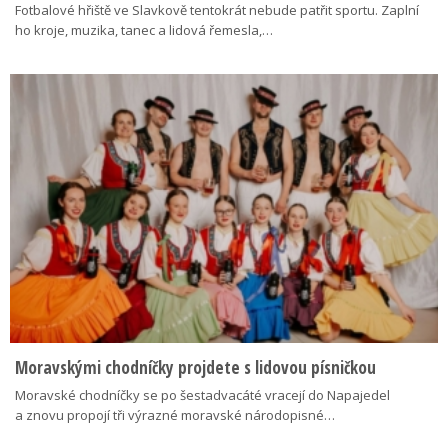
Fotbalové hřiště ve Slavkově tentokrát nebude patřit sportu. Zaplní
ho kroje, muzika, tanec a lidová řemesla,…
Moravskými chodníčky projdete s lidovou písničkou
Moravské chodníčky se po šestadvacáté vracejí do Napajedel
a znovu propojí tři výrazné moravské národopisné…