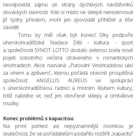
neodpovídá zájmu ze strany dychtivých návštěvníků
slováckých slavností. Kdo si místo ve sklepě nerezervoval
již týdny předem, mohl jen zpovzdálí přihlížet a tiše
závidět.
Tomu by měl však být konec! Díky podpoře
uherskohradišťské Nadace Děti - kultura - sport
a společnosti SYNOT LOTTO dostalo zelenou zcela nové
pojetí sobotního večera stráveného v romantických
vinohradech. Akce nazvaná „Putování Vinohradskou ulicí
za vínem a zpěvem“, kterou pořádá obecně prospěšná
společnost ANGELUS AUREUS ve spolupráci
s uherskohradišťskou radnicí a místním Klubem kultury,
totiž nabídne víc než jen otevřené sklepy a cimbálové
muziky.
Konec problémů s kapacitou
Na první pohled asi nejvýznamnější novinkou je
skutečnost, že se pořadatelům podařilo rozšířit „kapacitu“