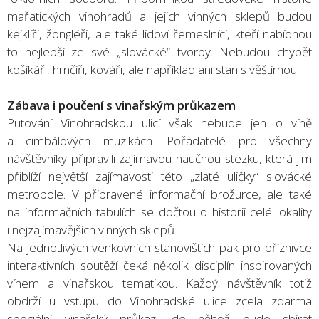
mařatických vinohradů a jejich vinných sklepů budou
kejklíři, žongléři, ale také lidoví řemeslníci, kteří nabídnou
to nejlepší ze své „slovácké“ tvorby. Nebudou chybět
košíkáři, hrnčíři, kováři, ale například ani stan s věštírnou.
Zábava i poučení s vinařským průkazem
Putování Vinohradskou ulicí však nebude jen o víně
a cimbálových muzikách. Pořadatelé pro všechny
návštěvníky připravili zajímavou naučnou stezku, která jim
přiblíží největší zajímavosti této „zlaté uličky“ slovácké
metropole. V připravené informační brožurce, ale také
na informačních tabulích se dočtou o historii celé lokality
i nejzajímavějších vinných sklepů.
Na jednotlivých venkovních stanovištích pak pro příznivce
interaktivních soutěží čeká několik disciplín inspirovaných
vínem a vinařskou tematikou. Každý návštěvník totiž
obdrží u vstupu do Vinohradské ulice zcela zdarma
speciální vinařský průkaz, do něhož bude sbírat