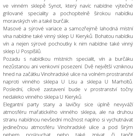
ve vinném sklepě Synot, který navíc nabídne výtečné
grilované speciality a pochopitelně širokou nabídku
moravských vín a také burčák.
Masové a sýrové variace a samozřejmě lahodná místní
vína nabídne také vinný sklep U Kieryků. Bohatou nabídku
vín a nejen sýrové pochoutky k nim nabídne také vinný
sklep U Pospíšilů.
Pozadu s nabídkou místních specialit, vín a burčáku
nezůstanou ani venkovní posezení. Dvě největší vzniknou
hned na začátku Vinohradské ulice na volném prostranství
naproti vinného sklepa U Lisu a sklepa U Marholtů.
Poslední, cílové zastavení bude v prostranství točny
nedaleko vinného sklepa U Kieryků.
Elegantní party stany a lavičky sice úplně nevyváží
atmosféru mařatického vinného sklepa, ale na druhou
stranu nabídnou nevšední možnost naplno si vychutnávat
jedinečnou atmosféru Vinohradské ulice a pod širým
nebem poslouchat nebo také zpívat či tančit