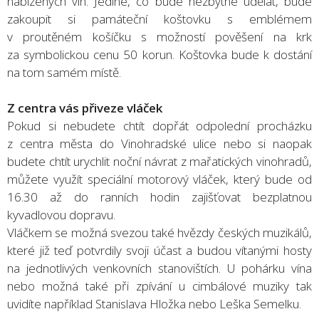
nabízených vín. Jediné, co bude nezbytné udělat, bude
zakoupit si památeční koštovku s emblémem
v proutěném košíčku s možností pověšení na krk
za symbolickou cenu 50 korun. Koštovka bude k dostání
na tom samém místě.
Z centra vás přiveze vláček
Pokud si nebudete chtít dopřát odpolední procházku
z centra města do Vinohradské ulice nebo si naopak
budete chtít urychlit noční návrat z mařatických vinohradů,
můžete využít speciální motorový vláček, který bude od
16.30 až do ranních hodin zajišťovat bezplatnou
kyvadlovou dopravu.
Vláčkem se možná svezou také hvězdy českých muzikálů,
které již teď potvrdily svoji účast a budou vítanými hosty
na jednotlivých venkovních stanovištích. U pohárku vína
nebo možná také při zpívání u cimbálové muziky tak
uvidíte například Stanislava Hložka nebo Leška Semelku.