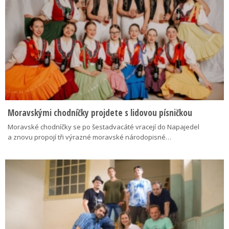
Moravskými chodníčky projdete s lidovou písničkou
Moravské chodníčky se po šestadvacáté vracejí do Napajedel
a znovu propojí tři výrazné moravské národopisné…