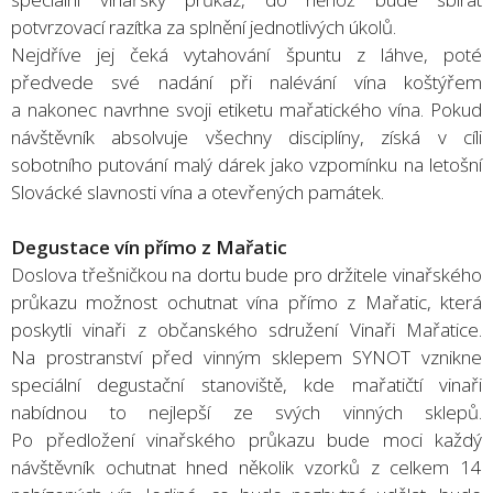
potvrzovací razítka za splnění jednotlivých úkolů.
Nejdříve jej čeká vytahování špuntu z láhve, poté
předvede své nadání při nalévání vína koštýřem
a nakonec navrhne svoji etiketu mařatického vína. Pokud
návštěvník absolvuje všechny disciplíny, získá v cíli
sobotního putování malý dárek jako vzpomínku na letošní
Slovácké slavnosti vína a otevřených památek.
Degustace vín přímo z Mařatic
Doslova třešničkou na dortu bude pro držitele vinařského
průkazu možnost ochutnat vína přímo z Mařatic, která
poskytli vinaři z občanského sdružení Vinaři Mařatice.
Na prostranství před vinným sklepem SYNOT vznikne
speciální degustační stanoviště, kde mařatičtí vinaři
nabídnou to nejlepší ze svých vinných sklepů.
Po předložení vinařského průkazu bude moci každý
návštěvník ochutnat hned několik vzorků z celkem 14