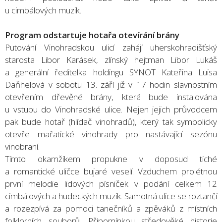
u cimbálových muzik.
Program odstartuje hotařa otevírání brány
Putování Vinohradskou ulicí zahájí uherskohradišťský
starosta Libor Karásek, zlínský hejtman Libor Lukáš
a generální ředitelka holdingu SYNOT Kateřina Luisa
Daňhelová v sobotu 13. září již v 17 hodin slavnostním
otevřením dřevěné brány, která bude instalována
u vstupu do Vinohradské ulice. Nejen jejich průvodcem
pak bude hotař (hlídač vinohradů), který tak symbolicky
otevře mařatické vinohrady pro nastávající sezónu
vinobraní.
Tímto okamžikem propukne v doposud tiché
a romantické uličce bujaré veselí. Vzduchem prolétnou
první melodie lidových písniček v podání celkem 12
cimbálových a hudeckých muzik. Samotná ulice se roztančí
a rozezpívá za pomoci tanečníků a zpěváků z místních
folklorních souborů. Připomínkou středověké historie