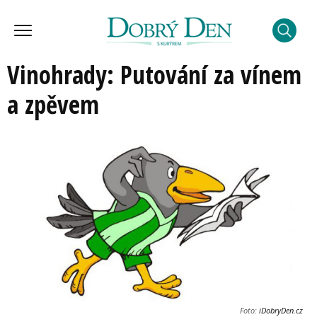
Vinohrady: Putování za vínem
a zpěvem
Foto:
iDobryDen.cz