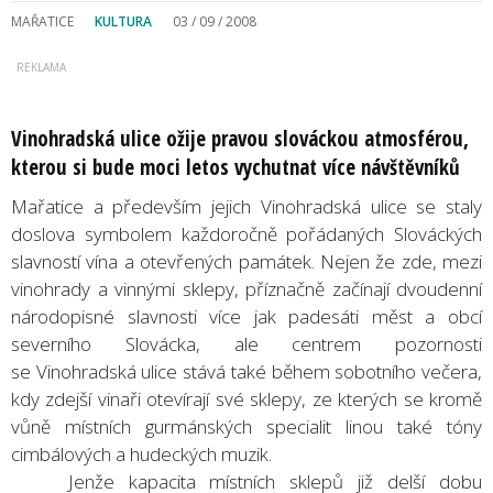
MAŘATICE
KULTURA
03 / 09 / 2008
Vinohradská ulice ožije pravou slováckou atmosférou,
kterou si bude moci letos vychutnat více návštěvníků
Mařatice a především jejich Vinohradská ulice se staly
doslova symbolem každoročně pořádaných Slováckých
slavností vína a otevřených památek. Nejen že zde, mezi
vinohrady a vinnými sklepy, příznačně začínají dvoudenní
národopisné slavnosti více jak padesáti měst a obcí
severního Slovácka, ale centrem pozornosti
se Vinohradská ulice stává také během sobotního večera,
kdy zdejší vinaři otevírají své sklepy, ze kterých se kromě
vůně místních gurmánských specialit linou také tóny
cimbálových a hudeckých muzik.
Jenže kapacita místních sklepů již delší dobu