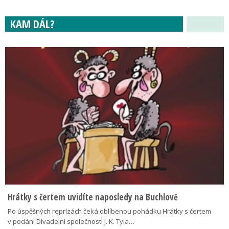
KAM DÁL?
Hrátky s čertem uvidíte naposledy na Buchlově
Po úspěšných reprízách čeká oblíbenou pohádku Hrátky s čertem
v podání Divadelní společnosti J. K. Tyla…