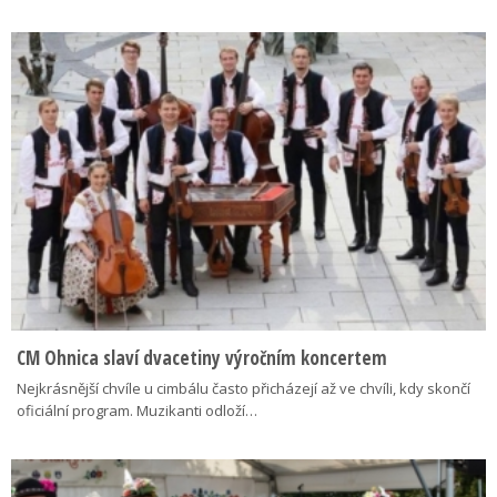
CM Ohnica slaví dvacetiny výročním koncertem
Nejkrásnější chvíle u cimbálu často přicházejí až ve chvíli, kdy skončí
oficiální program. Muzikanti odloží…