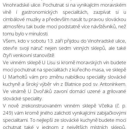
Vinohradské ulice. Pochutnat si na vynikajícím moravském
víně i gastronomických specialitách, zazpívat si u
cimbálové muziky a především nasát tu pravou slováckou
atmosféru tak bude moci podstatně více návštěvníků, než
tomu bylo v minulosti.
Všem, kdo v sobotu 13. září přijdou do Vinohradské ulice,
otevře svoji náruč nejen sedm vinných sklepů, ale také
čtyři venkovní stanoviště.
Ve vinném sklepě U Lisu si kromě moravských vín budete
moci pochutnat na specialitách z kuřecího masa, ve sklepě
U Marholtů vám pro změnu nabídkou speciality slovácké
kuchyně a široký výběr vín z Blatnice pod sv. Antonínkem.
Ve vinárně U Dvořáků zavoní domácí uzené a grilované
slovácké speciality.
V nově zrekonstruovaném vinném sklepě Včelka (č. p.
249) vám kromě jiného zalichotí vynikajícími zabijačkovými
specialitami. To nejlepší ze slovácké kuchyně budete moci
ochutnat také v jednom z největších místních sklepů,