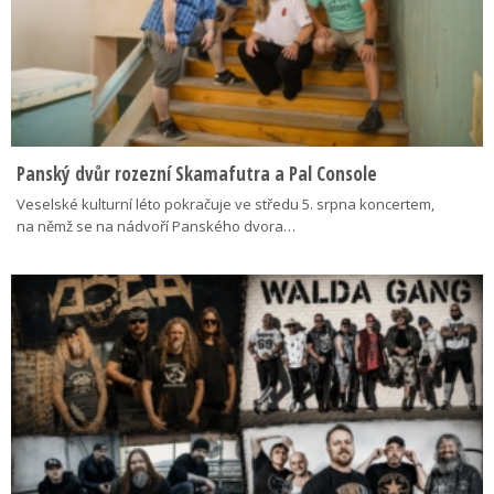
Panský dvůr rozezní Skamafutra a Pal Console
Veselské kulturní léto pokračuje ve středu 5. srpna koncertem,
na němž se na nádvoří Panského dvora…