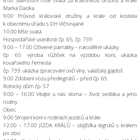
8.00 Slavnostní mše svatá za královskou družinu a krále
Marka Dacíka
9.00 Průvod královské družiny a krále od kostela
k obecnímu úřadu s DH Vlčnovjané
10.00 Mše svatá
Hospodářské usedlosti čp. 65, čp. 739
9.00 – 17.00 Oživené památky – rukodělné ukázky
čp. 65: výroba růžiček na výzdobu koní, ukázka
kovářského řemesla
čp. 739: ukázka zpracování ovčí vlny, valašský gajdoš
9.00 Zdobení vozu předlegrútů – před čp. 65
Rolnický dům čp. 57
9.00 – 16.00 Vitajte u nás doma – život sedláka a jeho
rodiny
Obec
9.00 Strojení koní v rodinách jezdců a krále
12.00 – 17.00 JÍZDA KRÁLŮ – objížďka legrútů s králem
po obci