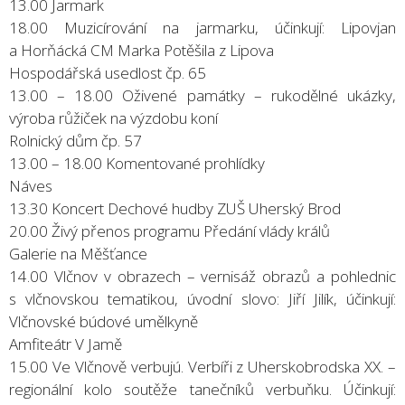
13.00 Jarmark
18.00 Muzicírování na jarmarku, účinkují: Lipovjan
a Horňácká CM Marka Potěšila z Lipova
Hospodářská usedlost čp. 65
13.00 – 18.00 Oživené památky – rukodělné ukázky,
výroba růžiček na výzdobu koní
Rolnický dům čp. 57
13.00 – 18.00 Komentované prohlídky
Náves
13.30 Koncert Dechové hudby ZUŠ Uherský Brod
20.00 Živý přenos programu Předání vlády králů
Galerie na Měšťance
14.00 Vlčnov v obrazech – vernisáž obrazů a pohlednic
s vlčnovskou tematikou, úvodní slovo: Jiří Jilík, účinkují:
Vlčnovské búdové umělkyně
Amfiteátr V Jamě
15.00 Ve Vlčnově verbujú. Verbíři z Uherskobrodska XX. –
regionální kolo soutěže tanečníků verbuňku. Účinkují: