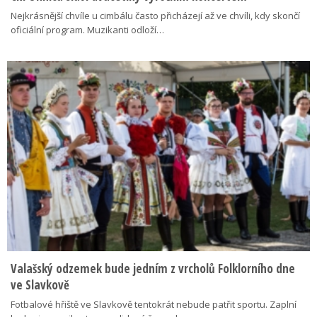
Nejkrásnější chvíle u cimbálu často přicházejí až ve chvíli, kdy skončí
oficiální program. Muzikanti odloží…
Valašský odzemek bude jedním z vrcholů Folklorního dne
ve Slavkově
Fotbalové hřiště ve Slavkově tentokrát nebude patřit sportu. Zaplní