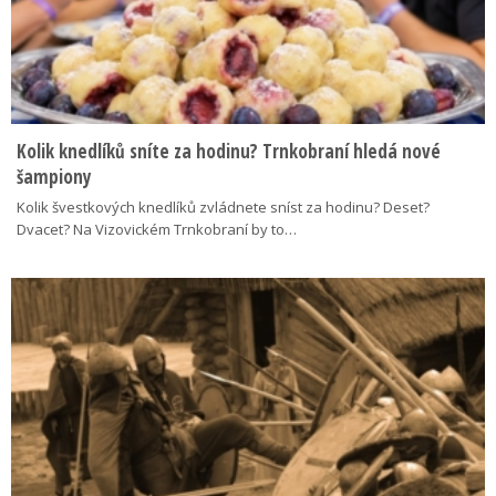
Kolik knedlíků sníte za hodinu? Trnkobraní hledá nové
šampiony
Kolik švestkových knedlíků zvládnete sníst za hodinu? Deset?
Dvacet? Na Vizovickém Trnkobraní by to…