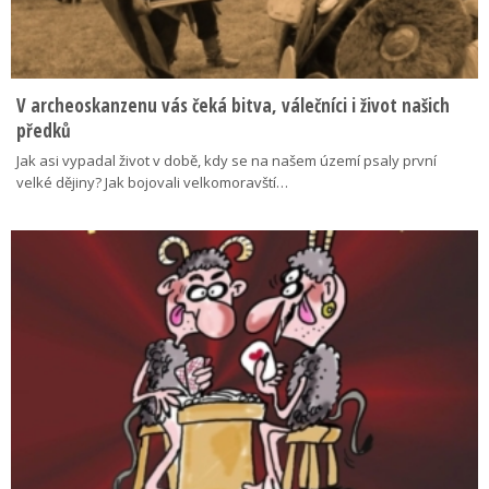
V archeoskanzenu vás čeká bitva, válečníci i život našich
předků
Jak asi vypadal život v době, kdy se na našem území psaly první
velké dějiny? Jak bojovali velkomoravští…