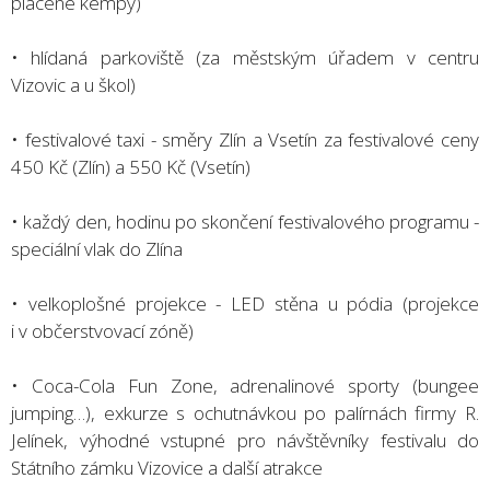
placené kempy)
• hlídaná parkoviště (za městským úřadem v centru
Vizovic a u škol)
• festivalové taxi - směry Zlín a Vsetín za festivalové ceny
450 Kč (Zlín) a 550 Kč (Vsetín)
• každý den, hodinu po skončení festivalového programu -
speciální vlak do Zlína
• velkoplošné projekce - LED stěna u pódia (projekce
i v občerstvovací zóně)
• Coca-Cola Fun Zone, adrenalinové sporty (bungee
jumping…), exkurze s ochutnávkou po palírnách firmy R.
Jelínek, výhodné vstupné pro návštěvníky festivalu do
Státního zámku Vizovice a další atrakce