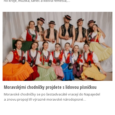
ho kroje, muzika, tanec a lidová řemesla,…
Moravskými chodníčky projdete s lidovou písničkou
Moravské chodníčky se po šestadvacáté vracejí do Napajedel
a znovu propojí tři výrazné moravské národopisné…