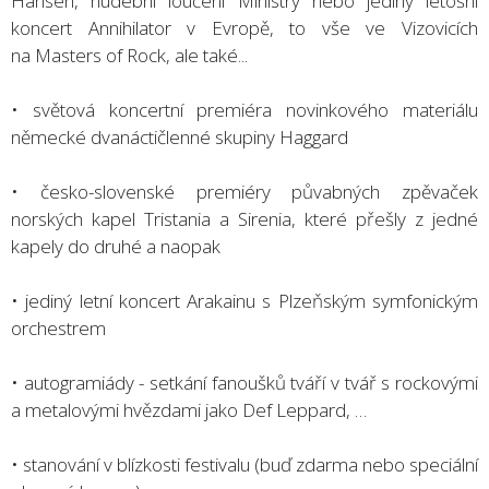
Hansen, hudební loučení Ministry nebo jediný letošní
koncert Annihilator v Evropě, to vše ve Vizovicích
na Masters of Rock, ale také...
• světová koncertní premiéra novinkového materiálu
německé dvanáctičlenné skupiny Haggard
• česko-slovenské premiéry půvabných zpěvaček
norských kapel Tristania a Sirenia, které přešly z jedné
kapely do druhé a naopak
• jediný letní koncert Arakainu s Plzeňským symfonickým
orchestrem
• autogramiády - setkání fanoušků tváří v tvář s rockovými
a metalovými hvězdami jako Def Leppard, …
• stanování v blízkosti festivalu (buď zdarma nebo speciální