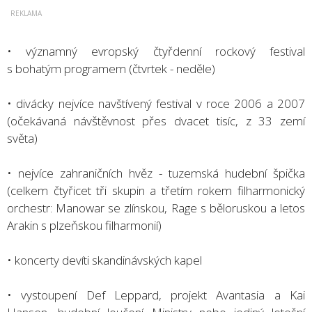
• významný evropský čtyřdenní rockový festival
s bohatým programem (čtvrtek - neděle)
• divácky nejvíce navštívený festival v roce 2006 a 2007
(očekávaná návštěvnost přes dvacet tisíc, z 33 zemí
světa)
• nejvíce zahraničních hvěz - tuzemská hudební špička
(celkem čtyřicet tři skupin a třetím rokem filharmonický
orchestr: Manowar se zlínskou, Rage s běloruskou a letos
Arakin s plzeňskou filharmonií)
• koncerty devíti skandinávských kapel
• vystoupení Def Leppard, projekt Avantasia a Kai