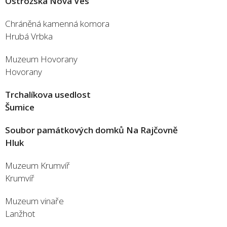
Ostrožská Nová Ves
Chráněná kamenná komora
Hrubá Vrbka
Muzeum Hovorany
Hovorany
Trchalíkova usedlost
Šumice
Soubor památkových domků Na Rajčovně
Hluk
Muzeum Krumvíř
Krumvíř
Muzeum vinaře
Lanžhot