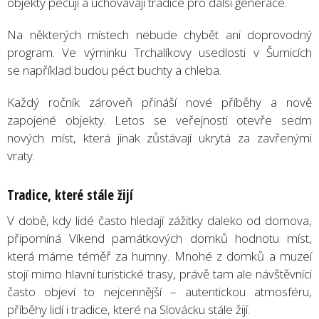
objekty pečují a uchovávají tradice pro další generace.
Na některých místech nebude chybět ani doprovodný
program. Ve výminku Trchalíkovy usedlosti v Šumicích
se například budou péct buchty a chleba.
Každý ročník zároveň přináší nové příběhy a nově
zapojené objekty. Letos se veřejnosti otevře sedm
nových míst, která jinak zůstávají ukrytá za zavřenými
vraty.
Tradice, které stále žijí
V době, kdy lidé často hledají zážitky daleko od domova,
připomíná Víkend památkových domků hodnotu míst,
která máme téměř za humny. Mnohé z domků a muzeí
stojí mimo hlavní turistické trasy, právě tam ale návštěvníci
často objeví to nejcennější – autentickou atmosféru,
příběhy lidí i tradice, které na Slovácku stále žijí.