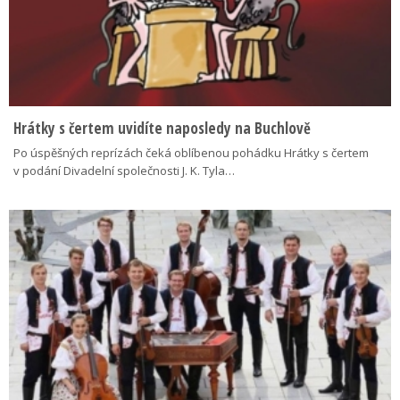
Hrátky s čertem uvidíte naposledy na Buchlově
Po úspěšných reprízách čeká oblíbenou pohádku Hrátky s čertem
v podání Divadelní společnosti J. K. Tyla…