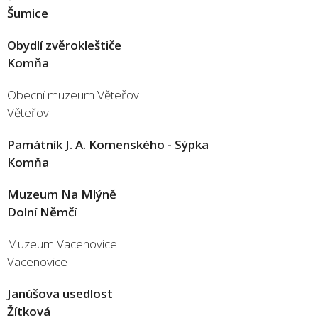
Šumice
Obydlí zvěrokleštiče
Komňa
Obecní muzeum Věteřov
Věteřov
Památník J. A. Komenského - Sýpka
Komňa
Muzeum Na Mlýně
Dolní Němčí
Muzeum Vacenovice
Vacenovice
Janúšova usedlost
Žítková