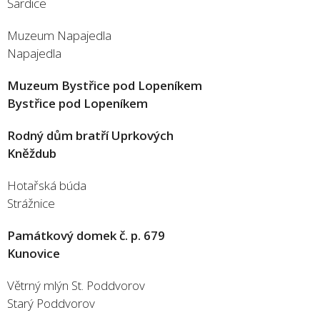
Šardice
Muzeum Napajedla
Napajedla
Muzeum Bystřice pod Lopeníkem
Bystřice pod Lopeníkem
Rodný dům bratří Uprkových
Kněždub
Hotařská búda
Strážnice
Památkový domek č. p. 679
Kunovice
Větrný mlýn St. Poddvorov
Starý Poddvorov