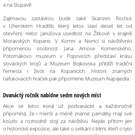
a na Stupavě.
Zajímavou zastávkou bude také Skanzen Rochus
v Uherském Hradišti, který letos slaví deset let od
otevření, nebo Janúšova usedlost na Žítkové v krajině
Moravských Kopanic. V Komni a Nivnici si návštěvníci
připomenou osobnost Jana Amose Komenského,
Potomákovo muzeum v Popovicích představí krásu
slováckých krojů a Muzeum Bojkovska přiblíží tradiční
řemesla i život na Kopanicích. Historii známých
nafukovacích hraček pak připomene Muzeum Napajedla.
Dvanáctý ročník nabídne sedm nových míst
Akce se letos koná už podvanácté a každoročně
připomíná, že i menší a méně známé památky mají své
kouzlo a rozhodně stojí za návštěvu. Nejde přitom jen
o historické expozice, ale také o setkání s lidmi, kteří o tyto