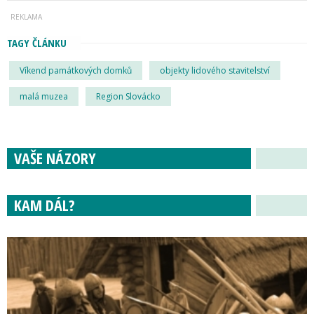
TAGY ČLÁNKU
Víkend památkových domků
objekty lidového stavitelství
malá muzea
Region Slovácko
VAŠE NÁZORY
KAM DÁL?