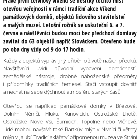
Právě první červnový víkend se desítky těchto míst
otevřou veřejnosti v rámci tradiční akce Víkend
památkových domků, objektů lidového stavitelství
a malých muzeí. Letošní ročník se uskuteční 6. a 7.
června a návštěvníci budou moci bez předchozí domluvy
zavítat do 63 objektů napříč Slováckem. Otevřeno bude
po oba dny vždy od 9 do 17 hodin.
Každý z objektů vypráví jiný příběh o životě našich předků.
Návštěvníci uvidí původní vybavení domácností,
zemědělské nástroje, drobné náboženské předměty
i připomínky tradičních řemesel. Stačí vstoupit dovnitř
a nechat na sebe dýchnout atmosféru starých časů.
Otevřou se například památkové domky v Březové,
Dolním Němčí, Hluku, Kunovicích, Ostrožské Lhotě,
Ostrožské Nové Vsi, Šumicích, Topolné nebo Vlčnově.
Lidé mohou navštívit také Bartkův mlýn v Nivnici či větrný
mlýn v Jalubí. Tradici sklářství připomenou muzea ve Strání