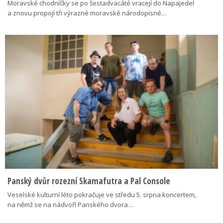
Moravské chodníčky se po šestadvacáté vracejí do Napajedel
a znovu propojí tři výrazné moravské národopisné…
Panský dvůr rozezní Skamafutra a Pal Console
Veselské kulturní léto pokračuje ve středu 5. srpna koncertem,
na němž se na nádvoří Panského dvora…