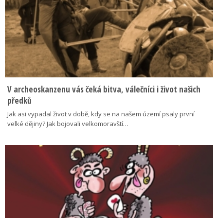
V archeoskanzenu vás čeká bitva, válečníci i život našich
předků
Jak asi vypadal život v době, kdy se na našem území psaly první
velké dějiny? Jak bojovali velkomoravští…