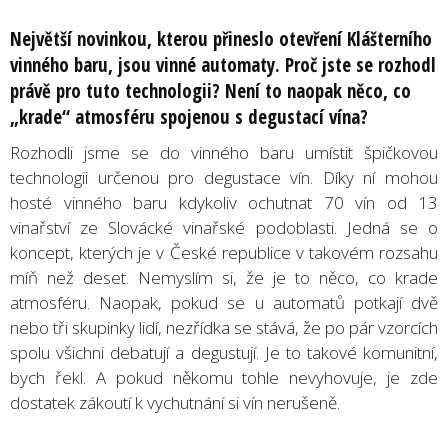
Největší novinkou, kterou přineslo otevření Klášterního
vinného baru, jsou vinné automaty. Proč jste se rozhodl
právě pro tuto technologii? Není to naopak něco, co
„krade“ atmosféru spojenou s degustací vína?
Rozhodli jsme se do vinného baru umístit špičkovou
technologii určenou pro degustace vín. Díky ní mohou
hosté vinného baru kdykoliv ochutnat 70 vín od 13
vinařství ze Slovácké vinařské podoblasti. Jedná se o
koncept, kterých je v České republice v takovém rozsahu
míň než deset. Nemyslím si, že je to něco, co krade
atmosféru. Naopak, pokud se u automatů potkají dvě
nebo tři skupinky lidí, nezřídka se stává, že po pár vzorcích
spolu všichni debatují a degustují. Je to takové komunitní,
bych řekl. A pokud někomu tohle nevyhovuje, je zde
dostatek zákoutí k vychutnání si vín nerušeně.