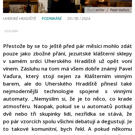
Foto:
archiv / Pavel Vaďura
UHERSKÉ HRADIŠTĚ
PODNIKÁNÍ
29 / 05 / 2024
Přestože by se to ještě před pár měsíci mohlo zdát
pouze jako zbožné přání, jezuitské klášterní sklepy
v samém srdci Uherského Hradiště už opět voní
vínem. Zásluhu na tom má všem dobře známý Pavel
Vaďura, který stojí nejen za Klášterním vinným
barem, ale do Uherského Hradiště přinesl také
nejmodernější technologie spojené s vinnými
automaty. „Nemyslím si, že je to něco, co krade
atmosféru. Naopak, pokud se u automatů potkají
dvě nebo tři skupinky lidí, nezřídka se stává, že
po pár vzorcích spolu všichni debatují a degustují. Je
to takové komunitní, bych řekl. A pokud někomu