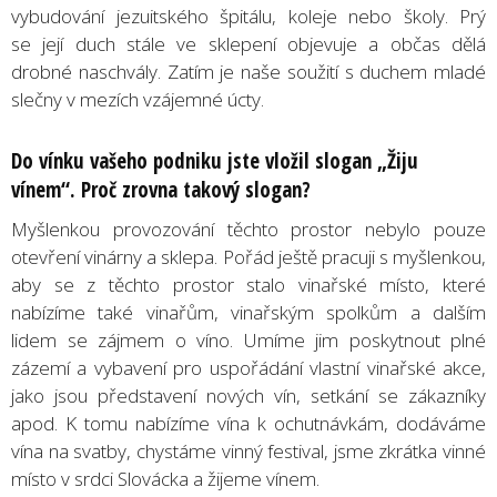
vybudování jezuitského špitálu, koleje nebo školy. Prý
se její duch stále ve sklepení objevuje a občas dělá
drobné naschvály. Zatím je naše soužití s duchem mladé
slečny v mezích vzájemné úcty.
Do vínku vašeho podniku jste vložil slogan „Žiju
vínem“. Proč zrovna takový slogan?
Myšlenkou provozování těchto prostor nebylo pouze
otevření vinárny a sklepa. Pořád ještě pracuji s myšlenkou,
aby se z těchto prostor stalo vinařské místo, které
nabízíme také vinařům, vinařským spolkům a dalším
lidem se zájmem o víno. Umíme jim poskytnout plné
zázemí a vybavení pro uspořádání vlastní vinařské akce,
jako jsou představení nových vín, setkání se zákazníky
apod. K tomu nabízíme vína k ochutnávkám, dodáváme
vína na svatby, chystáme vinný festival, jsme zkrátka vinné
místo v srdci Slovácka a žijeme vínem.