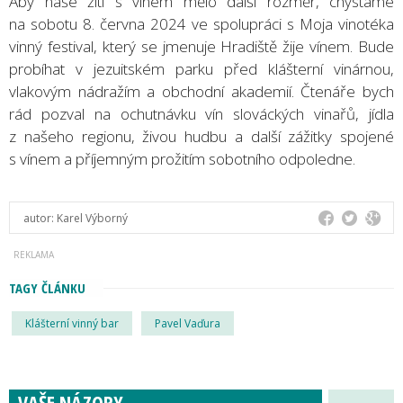
Aby naše žití s vínem mělo další rozměr, chystáme
na sobotu 8. června 2024 ve spolupráci s Moja vinotéka
vinný festival, který se jmenuje Hradiště žije vínem. Bude
probíhat v jezuitském parku před klášterní vinárnou,
vlakovým nádražím a obchodní akademií. Čtenáře bych
rád pozval na ochutnávku vín slováckých vinařů, jídla
z našeho regionu, živou hudbu a další zážitky spojené
s vínem a příjemným prožitím sobotního odpoledne.
autor:
Karel Výborný
TAGY ČLÁNKU
Klášterní vinný bar
Pavel Vaďura
VAŠE NÁZORY