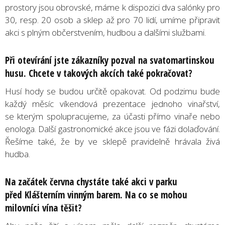
prostory jsou obrovské, máme k dispozici dva salónky pro
30, resp. 20 osob a sklep až pro 70 lidí, umíme připravit
akci s plným občerstvením, hudbou a dalšími službami.
Při otevírání jste zákazníky pozval na svatomartinskou
husu. Chcete v takových akcích také pokračovat?
Husí hody se budou určitě opakovat. Od podzimu bude
každý měsíc víkendová prezentace jednoho vinařství,
se kterým spolupracujeme, za účasti přímo vinaře nebo
enologa. Další gastronomické akce jsou ve fázi dolaďování.
Řešíme také, že by ve sklepě pravidelně hrávala živá
hudba.
Na začátek června chystáte také akci v parku
před Klášterním vinným barem. Na co se mohou
milovníci vína těšit?