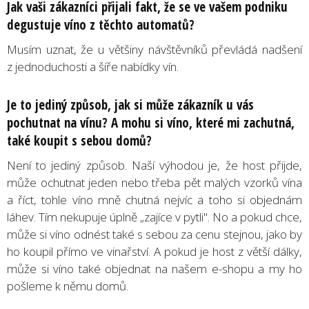
Jak vaši zákazníci přijali fakt, že se ve vašem podniku
degustuje víno z těchto automatů?
Musím uznat, že u většiny návštěvníků převládá nadšení
z jednoduchosti a šíře nabídky vín.
Je to jediný způsob, jak si může zákazník u vás
pochutnat na vínu? A mohu si víno, které mi zachutná,
také koupit s sebou domů?
Není to jediný způsob. Naší výhodou je, že host přijde,
může ochutnat jeden nebo třeba pět malých vzorků vína
a říct, tohle víno mně chutná nejvíc a toho si objednám
láhev. Tím nekupuje úplně „zajíce v pytli". No a pokud chce,
může si víno odnést také s sebou za cenu stejnou, jako by
ho koupil přímo ve vinařství. A pokud je host z větší dálky,
může si víno také objednat na našem e-shopu a my ho
pošleme k němu domů.