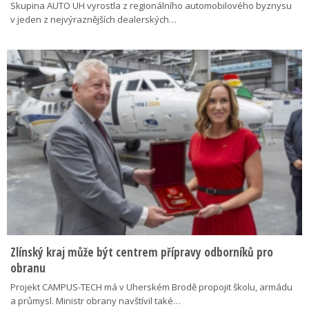
Skupina AUTO UH vyrostla z regionálního automobilového byznysu
v jeden z nejvýraznějších dealerských…
Zlínský kraj může být centrem přípravy odborníků pro
obranu
Projekt CAMPUS-TECH má v Uherském Brodě propojit školu, armádu
a průmysl. Ministr obrany navštívil také…