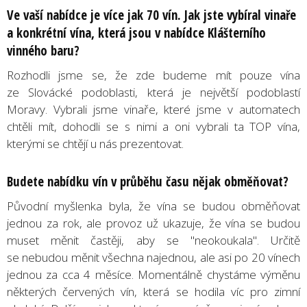
Ve vaší nabídce je více jak 70 vín. Jak jste vybíral vinaře
a konkrétní vína, která jsou v nabídce Klášterního
vinného baru?
Rozhodli jsme se, že zde budeme mít pouze vína
ze Slovácké podoblasti, která je největší podoblastí
Moravy. Vybrali jsme vinaře, které jsme v automatech
chtěli mít, dohodli se s nimi a oni vybrali ta TOP vína,
kterými se chtějí u nás prezentovat.
Budete nabídku vín v průběhu času nějak obměňovat?
Původní myšlenka byla, že vína se budou obměňovat
jednou za rok, ale provoz už ukazuje, že vína se budou
muset měnit častěji, aby se "neokoukala". Určitě
se nebudou měnit všechna najednou, ale asi po 20 vínech
jednou za cca 4 měsíce. Momentálně chystáme výměnu
některých červených vín, která se hodila víc pro zimní