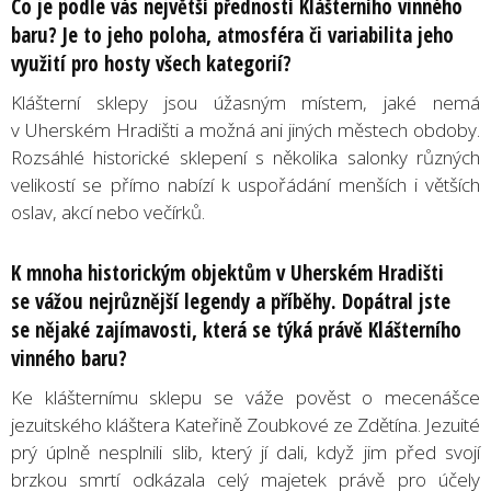
Co je podle vás největší předností Klášterního vinného
baru? Je to jeho poloha, atmosféra či variabilita jeho
využití pro hosty všech kategorií?
Klášterní sklepy jsou úžasným místem, jaké nemá
v Uherském Hradišti a možná ani jiných městech obdoby.
Rozsáhlé historické sklepení s několika salonky různých
velikostí se přímo nabízí k uspořádání menších i větších
oslav, akcí nebo večírků.
K mnoha historickým objektům v Uherském Hradišti
se vážou nejrůznější legendy a příběhy. Dopátral jste
se nějaké zajímavosti, která se týká právě Klášterního
vinného baru?
Ke klášternímu sklepu se váže pověst o mecenášce
jezuitského kláštera Kateřině Zoubkové ze Zdětína. Jezuité
prý úplně nesplnili slib, který jí dali, když jim před svojí
brzkou smrtí odkázala celý majetek právě pro účely