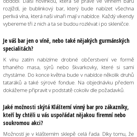
období. Další novinkou, která se právě ve vinném baru
rozjíždí, je bublinkový bar, který bude nabízet všechna
perlivá vína, která naši vinaři mají v nabídce. Každý víkendy
vybereme tři z nich a ta se budou rozlévat i po skleničce.
Je váš bar jen o víně, nebo také nějakých gurmánských
specialitách?
K vínu zatím nabízíme drobné občerstvení ve formě
trhaného masa, sýrů nebo škvarkovky, které si sami
chystáme. Do konce května bude v nabídce několik druhů
tataráků a také sýrové fondue. Na objednávku předem
dokážeme připravit v podstatě cokoliv dle požadavků.
Jaké možnosti skýtá Klášterní vinný bar pro zákazníky,
kteří by chtěli u vás uspořádat nějakou firemní nebo
soukromou akci?
Možností je v klášterním sklepě celá řada. Díky tomu, že