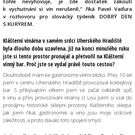
tohle nevyhovuje, je zde dostatek zákoutí
k vychutnání si vín nerušeně,“ říká Pavel Vaďura
v rozhovoru pro slovácký týdeník DOBRÝ DEN
S KURÝREM.
Klášterní vinárna v samém srdci Uherského Hradiště
byla dlouho dobu uzavřena. Již na konci minulého ruku
jste si tento prostor pronajal a přetvořil na Klášterní
vinný bar. Proč jste se vydal právě touto cestou?
Dlouhodobě mám ke gastronomii velmi blízko. Přes 10 let
jsem v centru Uherského Hradiště provozoval koktejlový
bar. S přibývajícím věkem jsem se začal odklánět spíš
k vínu a přes provozování vinárny U Lisu jsem si vzal do
pronájmu historické sklepní prostory Klášterního sklepa.
Jak jsem říkal, gastronomie a víno jsou moje srdcové
záležitosti, a proto dávalo toto spojení smysl.