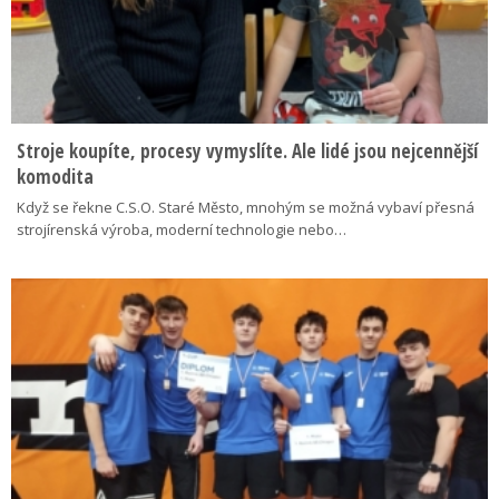
Stroje koupíte, procesy vymyslíte. Ale lidé jsou nejcennější
komodita
Když se řekne C.S.O. Staré Město, mnohým se možná vybaví přesná
strojírenská výroba, moderní technologie nebo…