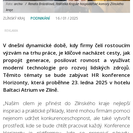
Foto:
archiv / Renata Brázdilová, ředitelka Krajské hospodářské komory Zlínského
kraje
ZLÍNSKÝ KRAJ
PODNIKÁNÍ
16 / 01 / 2025
V dnešní dynamické době, kdy firmy čelí rostoucím
výzvám na trhu práce, je klíčové nacházet cesty, jak
propojit generace, posilovat rovnost a využívat
moderní technologie pro rozvoj lidských zdrojů.
Těmito tématy se bude zabývat HR konference
Horizonty, která proběhne 23. ledna 2025 v hotelu
Baltaci Atrium ve Zlíně.
„Naším cílem je přinést do Zlínského kraje nejlepší
inspiraci a praktické příklady, které mohou firmám pomoci
nejenom udržet konkurenceschopnost, ale také vytvořit
prostředí, kde se bude chtět pracovat každý. Konference
Horizonty je platformou, kde se propojují nápady,