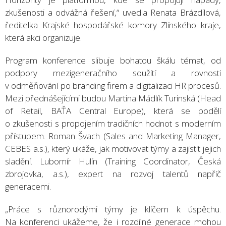
zkušenosti a odvážná řešení,“ uvedla Renata Brázdilová,
ředitelka Krajské hospodářské komory Zlínského kraje,
která akci organizuje.
Program konference slibuje bohatou škálu témat, od
podpory mezigeneračního soužití a rovnosti
v odměňování po branding firem a digitalizaci HR procesů.
Mezi přednášejícími budou Martina Mádlík Turinská (Head
of Retail, BAŤA Central Europe), která se podělí
o zkušenosti s propojením tradičních hodnot s moderním
přístupem. Roman Švach (Sales and Marketing Manager,
CEBES a.s.), který ukáže, jak motivovat týmy a zajistit jejich
sladění. Lubomír Hulín (Training Coordinator, Česká
zbrojovka, a.s.), expert na rozvoj talentů napříč
generacemi.
„Práce s různorodými týmy je klíčem k úspěchu.
Na konferenci ukážeme, že i rozdílné generace mohou