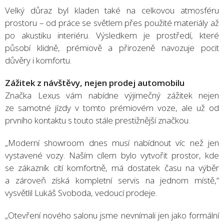
Velký důraz byl kladen také na celkovou atmosféru
prostoru – od práce se světlem přes použité materiály až
po akustiku interiéru. Výsledkem je prostředí, které
působí klidně, prémiově a přirozeně navozuje pocit
důvěry i komfortu.
Zážitek z návštěvy, nejen prodej automobilu
Značka Lexus vám nabídne výjimečný zážitek nejen
ze samotné jízdy v tomto prémiovém voze, ale už od
prvního kontaktu s touto stále prestižnější značkou.
„Moderní showroom dnes musí nabídnout víc než jen
vystavené vozy. Naším cílem bylo vytvořit prostor, kde
se zákazník cítí komfortně, má dostatek času na výběr
a zároveň získá kompletní servis na jednom místě,“
vysvětlil Lukáš Svoboda, vedoucí prodeje.
„Otevření nového salonu jsme nevnímali jen jako formální