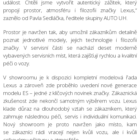
událost. Chtěli jsme vytvořit autentický zážitek, který
propojí prostor, atmosféru i filozofii značky Lexus,“
zaznělo od Pavla Sedláčka, ředitele skupiny AUTO UH.
Prostor je navržen tak, aby umožnil zákazníkům detailně
poznat jednotlivé modely, jejich technologie i filozofii
značky. V servisní části se nachází deset moderně
vybavených servisních míst, která zajišťují rychlou a kvalitní
péči o vozy.
V showroomu je k dispozici kompletní modelová řada
Lexus a zároveň zde proběhlo uvedení nové generace
modelu ES – jedné z klíčových novinek značky. Zákaznická
zkušenost zde nekončí samotným výběrem vozu. Lexus
klade důraz na dlouhodobý vztah se zákazníkem, který
zahrnuje následnou péči, servis i individuální komunikaci.
Nový showroom je proto navržen jako místo, kam
se zákazníci rádi vracejí nejen kvůli vozu, ale i kvůli
celkovému přístupu a atmosféře.