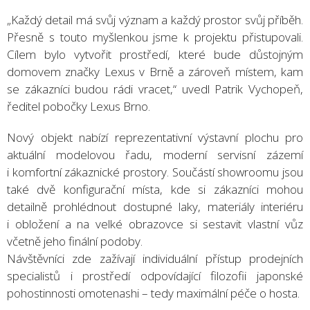
„Každý detail má svůj význam a každý prostor svůj příběh.
Přesně s touto myšlenkou jsme k projektu přistupovali.
Cílem bylo vytvořit prostředí, které bude důstojným
domovem značky Lexus v Brně a zároveň místem, kam
se zákazníci budou rádi vracet,“ uvedl Patrik Vychopeň,
ředitel pobočky Lexus Brno.
Nový objekt nabízí reprezentativní výstavní plochu pro
aktuální modelovou řadu, moderní servisní zázemí
i komfortní zákaznické prostory. Součástí showroomu jsou
také dvě konfigurační místa, kde si zákazníci mohou
detailně prohlédnout dostupné laky, materiály interiéru
i obložení a na velké obrazovce si sestavit vlastní vůz
včetně jeho finální podoby.
Návštěvníci zde zažívají individuální přístup prodejních
specialistů i prostředí odpovídající filozofii japonské
pohostinnosti omotenashi – tedy maximální péče o hosta.