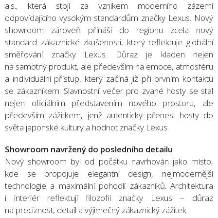
a.s., která stojí za vznikem moderního zázemí
odpovídajícího vysokým standardům značky Lexus. Nový
showroom zároveň přináší do regionu zcela nový
standard zákaznické zkušenosti, který reflektuje globální
směřování značky Lexus. Důraz je kladen nejen
na samotný produkt, ale především na emoce, atmosféru
a individuální přístup, který začíná již při prvním kontaktu
se zákazníkem. Slavnostní večer pro zvané hosty se stal
nejen oficiálním představením nového prostoru, ale
především zážitkem, jenž autenticky přenesl hosty do
světa japonské kultury a hodnot značky Lexus.
Showroom navržený do posledního detailu
Nový showroom byl od počátku navrhován jako místo,
kde se propojuje elegantní design, nejmodernější
technologie a maximální pohodlí zákazníků. Architektura
i interiér reflektují filozofii značky Lexus – důraz
na preciznost, detail a výjimečný zákaznický zážitek.