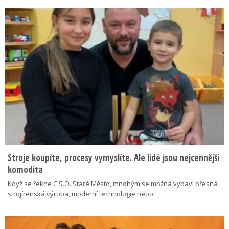
Stroje koupíte, procesy vymyslíte. Ale lidé jsou nejcennější
komodita
Když se řekne C.S.O. Staré Město, mnohým se možná vybaví přesná
strojírenská výroba, moderní technologie nebo…