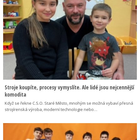
Stroje koupíte, procesy vymyslíte. Ale lidé jsou nejcennější
komodita
Když se řekne C.S.O. Staré Město, mnohým se možná vybaví přesná
strojírenská výroba, moderní technologie nebo…