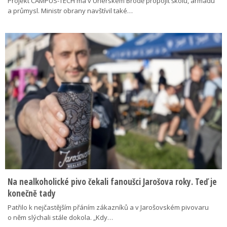
Projekt CAMPUS-TECH má v Uherském Brodě propojit školu, armádu
a průmysl. Ministr obrany navštívil také…
Na nealkoholické pivo čekali fanoušci Jarošova roky. Teď je
konečně tady
Patřilo k nejčastějším přáním zákazníků a v Jarošovském pivovaru
o něm slýchali stále dokola. „Kdy…