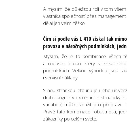
A myslím, že důležitou roli v tom všem
vlastníka společnosti přes management 
dělal jen velmi těžko.
Čím si podle vás L 410 získal tak mimo
provozu v náročných podmínkách, jed
Myslím, že je to kombinace všech t
a robustní letoun, který si získal r
podmínkách. Velkou výhodou jsou také
i servisní náklady.
Silnou stránkou letounu je i jeho univ
drah, funguje v extrémních klimatickýc
variabilitě může sloužit pro přepravu c
Právě tato kombinace robustnosti, jednod
zákazníky po celém světě.