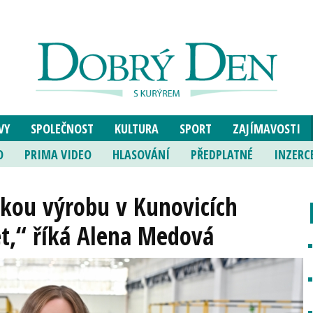
VY
SPOLEČNOST
KULTURA
SPORT
ZAJÍMAVOSTI
O
PRIMA VIDEO
HLASOVÁNÍ
PŘEDPLATNÉ
INZERC
ckou výrobu v Kunovicích
et,“ říká Alena Medová