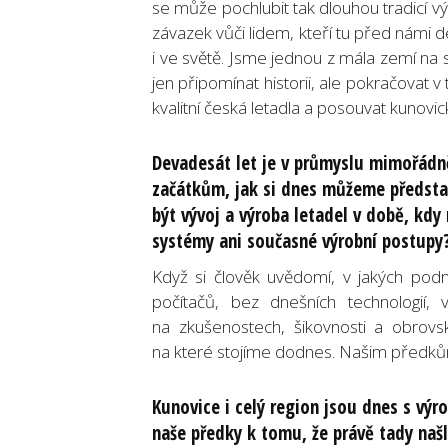
se může pochlubit tak dlouhou tradicí v
závazek vůči lidem, kteří tu před námi d
i ve světě. Jsme jednou z mála zemí na s
jen připomínat historii, ale pokračovat 
kvalitní česká letadla a posouvat kunovic
Devadesát let je v průmyslu mimořádn
začátkům, jak si dnes můžeme představ
být vývoj a výroba letadel v době, kdy
systémy ani současné výrobní postupy
Když si člověk uvědomí, v jakých podmí
počítačů, bez dnešních technologií,
na zkušenostech, šikovnosti a obrovsk
na které stojíme dodnes. Našim předkům 
Kunovice i celý region jsou dnes s výr
naše předky k tomu, že právě tady naš