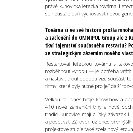
právě kunovická letecká továrna. Letect
se neustále daří vychovávat novou genera
Továrna si ve své historii prošla mno
a začlenění do OMNIPOL Group ale z Ku
tkví tajemství současného restartu? Po
se strategickým zázemím nového vlast
Restartovat leteckou továrnu s takov
rozběhnout výrobu — je potřeba vrátit 
a nastavit dlouhodobou vizi. Součástí t
firmy, které byly nutné pro její další rozvo
Velkou roli dnes hraje know-how a o
410 nové zahraniční trhy a nové obcho
tradici Kunovice mají a jaký závazek L
a posouvat. Zároveň už dnes přemýšlíme
projektové studie také zcela nový letoun