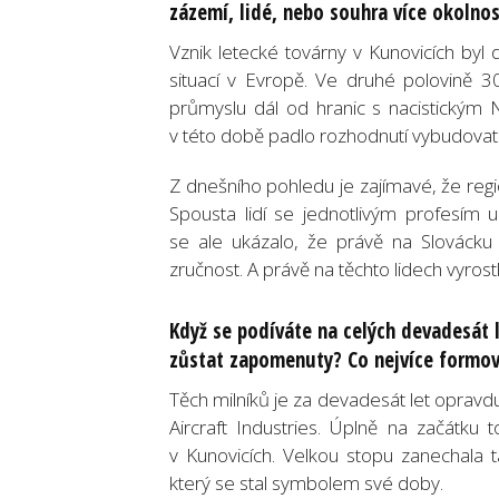
zázemí, lidé, nebo souhra více okolnos
Vznik letecké továrny v Kunovicích byl 
situací v Evropě. Ve druhé polovině 30
průmyslu dál od hranic s nacistickým
v této době padlo rozhodnutí vybudovat 
Z dnešního pohledu je zajímavé, že reg
Spousta lidí se jednotlivým profesím
se ale ukázalo, že právě na Slovácku 
zručnost. A právě na těchto lidech vyrost
Když se podíváte na celých devadesát l
zůstat zapomenuty? Co nejvíce formova
Těch milníků je za devadesát let oprav
Aircraft Industries. Úplně na začátku 
v Kunovicích. Velkou stopu zanechala
který se stal symbolem své doby.