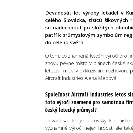
Devadesát let výroby letadel v Kun
celého Slovácka, tisíců šikovných
se nadechnout po složitých obdobíc
patří k průmyslovým symbolům regi
do celého světa.
O tom, co znamená letošní výročí pro f
znovu pevné místo v plánech české s
letectví, mluví v exkluzivním rozhov
Aircraft Industries Alena Medová.
Společnost Aircraft Industries letos sl
toto výročí znamená pro samotnou fir
český letecký průmysl?
Devadesát let je obrovský kus histor
významné výročí nejen hrdost, ale tak