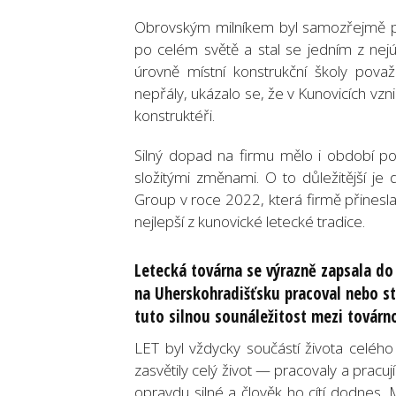
Obrovským milníkem byl samozřejmě prvn
po celém světě a stal se jedním z ne
úrovně místní konstrukční školy považ
nepřály, ukázalo se, že v Kunovicích vzni
konstruktéři.
Silný dopad na firmu mělo i období po 
složitými změnami. O to důležitější j
Group v roce 2022, která firmě přines
nejlepší z kunovické letecké tradice.
Letecká továrna se výrazně zapsala do
na Uherskohradišťsku pracoval nebo st
tuto silnou sounáležitost mezi továr
LET byl vždycky součástí života celého
zasvětily celý život — pracovaly a pracuj
opravdu silné a člověk ho cítí dodnes.