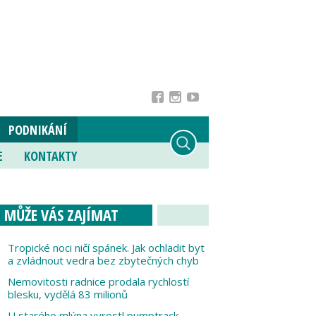
PODNIKÁNÍ
E
KONTAKTY
MŮŽE VÁS ZAJÍMAT
Tropické noci ničí spánek. Jak ochladit byt
a zvládnout vedra bez zbytečných chyb
Nemovitosti radnice prodala rychlostí
blesku, vydělá 83 milionů
U starého mlýna vyrostl pumptrack,