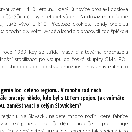
í vzlet L 410, letounu, který Kunovice proslavil doslova
júspěšnějších českých letadel vůbec. Za důkaz mimořádné
uji také vývoj L 610. Přestože okolnosti tehdy projektu
kala technicky velmi vyspělá letadla a pracovali zde špičkoví
roce 1989, kdy se střídali vlastníci a továrna procházela
e dnešní stabilizace po vstupu do české skupiny OMNIPOL
la dlouhodobou perspektivu a možnost znovu navázat na to
 genia loci celého regionu. V mnoha rodinách
ále pracuje někdo, kdo byl s LETem spojen. Jak vnímáte
nou, zaměstnanci a celým Slováckem?
 regionu. Na Slovácku najdete mnoho rodin, které fabrice
í zde celé generace, rodiče, děti i prarodiče. To propojení je
 Myslím, že málokterá firma je s regionem tak spojená jako