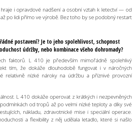
 hraje i opravdové nadšení a osobní vztah k letectví — od
až po lidi přímo ve výrobě. Bez toho by se podobný restart
řádné postavení? Je to jeho spolehlivost, schopnost
noduchost údržby, nebo kombinace všeho dohromady?
ěch faktorů. L 410 je především mimořádně spolehlivý
espekt tím, že dokáže dlouhodobě fungovat i v náročných
 relativně nízké nároky na údržbu a příznivé provozní
erzálnost. L 410 dokáže operovat z krátkých i nezpevněných
h podmínkách od tropů až po velmi nízké teploty a díky své
estujících, nákladu, zdravotnické mise i speciální operace.
uchosti a flexibility z něj udělala letadlo, které si našlo