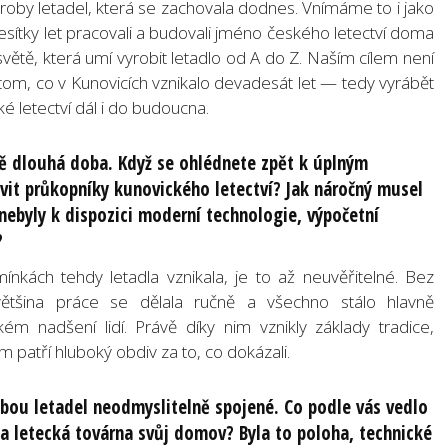
ýroby letadel, která se zachovala dodnes. Vnímáme to i jako
esítky let pracovali a budovali jméno českého letectví doma
větě, která umí vyrobit letadlo od A do Z. Naším cílem není
v tom, co v Kunovicích vznikalo devadesát let — tedy vyrábět
ké letectví dál i do budoucna.
ě dlouhá doba. Když se ohlédnete zpět k úplným
it průkopníky kunovického letectví? Jak náročný musel
 nebyly k dispozici moderní technologie, výpočetní
?
nkách tehdy letadla vznikala, je to až neuvěřitelné. Bez
 většina práce se dělala ručně a všechno stálo hlavně
ém nadšení lidí. Právě díky nim vznikly základy tradice,
patří hluboký obdiv za to, co dokázali.
obou letadel neodmyslitelně spojené. Co podle vás vedlo
la letecká továrna svůj domov? Byla to poloha, technické