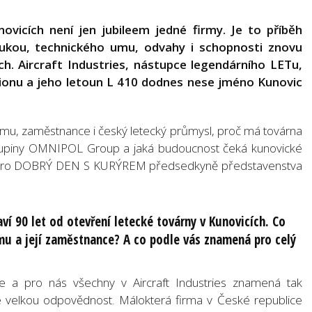
ovicích není jen jubileem jedné firmy. Je to příběh
 rukou, technického umu, odvahy i schopnosti znovu
h. Aircraft Industries, nástupce legendárního LETu,
onu a jeho letoun L 410 dodnes nese jméno Kunovic
irmu, zaměstnance i český letecký průmysl, proč má továrna
kupiny OMNIPOL Group a jaká budoucnost čeká kunovické
oru pro DOBRÝ DEN S KURÝREM předsedkyně představenstva
aví 90 let od otevření letecké továrny v Kunovicích. Co
mu a její zaměstnance? A co podle vás znamená pro celý
ie a pro nás všechny v Aircraft Industries znamená tak
é velkou odpovědnost. Málokterá firma v České republice