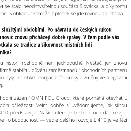
ví se stalo neodmyslitelnou součástí Slovácka, a díky tomu
ci. S oblibou říkám, že z plenek se jde rovnou do letadla.
ha složitými obdobími. Po návratu do českých rukou
novic znovu přicházejí dobré zprávy. V čem podle vás
tkala se tradice a šikovnost místních lidí
níka?
ou historií rozhodně není jednoduché. Nestačí jen znovu
firmě stabilitu, důvěru zaměstnanců i obchodních partnerů
oho byly i nelehké reorganizační kroky a změny ve fungování
j.
bchodní zázemí OMNIPOL Group, které pomáhá otevírat L
dní příležitosti. Velmi dobře si uvědomujeme, jak silnou
 410 představuje. Naším cílem je tento letoun dál rozvíjet
 i o budoucnosti — vedle dalšího rozvoje L 410 je ve fázi
.