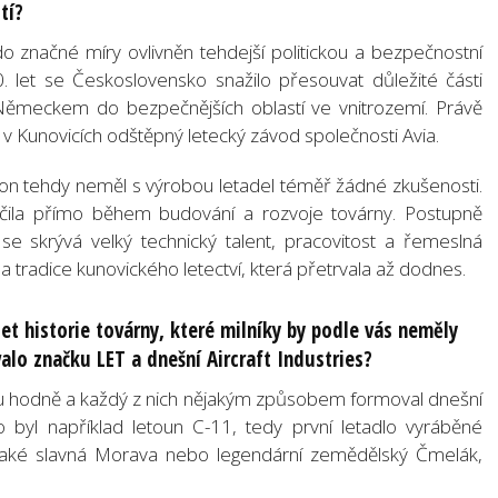
tí?
do značné míry ovlivněn tehdejší politickou a bezpečnostní
. let se Československo snažilo přesouvat důležité části
 Německem do bezpečnějších oblastí ve vnitrozemí. Právě
v Kunovicích odštěpný letecký závod společnosti Avia.
ion tehdy neměl s výrobou letadel téměř žádné zkušenosti.
 učila přímo během budování a rozvoje továrny. Postupně
se skrývá velký technický talent, pracovitost a řemeslná
la tradice kunovického letectví, která přetrvala až dodnes.
et historie továrny, které milníky by podle vás neměly
lo značku LET a dnešní Aircraft Industries?
du hodně a každý z nich nějakým způsobem formoval dnešní
to byl například letoun C-11, tedy první letadlo vyráběné
 také slavná Morava nebo legendární zemědělský Čmelák,