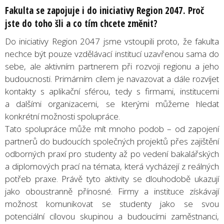
Fakulta se zapojuje i do iniciativy Region 2047. Proč
jste do toho šli a co tím chcete změnit?
Do iniciativy Region 2047 jsme vstoupili proto, že fakulta
nechce být pouze vzdělávací institucí uzavřenou sama do
sebe, ale aktivním partnerem při rozvoji regionu a jeho
budoucnosti. Primárním cílem je navazovat a dále rozvíjet
kontakty s aplikační sférou, tedy s firmami, institucemi
a dalšími organizacemi, se kterými můžeme hledat
konkrétní možnosti spolupráce.
Tato spolupráce může mít mnoho podob – od zapojení
partnerů do budoucích společných projektů přes zajištění
odborných praxí pro studenty až po vedení bakalářských
a diplomových prací na témata, která vycházejí z reálných
potřeb praxe. Právě tyto aktivity se dlouhodobě ukazují
jako oboustranně přínosné. Firmy a instituce získávají
možnost komunikovat se studenty jako se svou
potenciální cílovou skupinou a budoucími zaměstnanci,