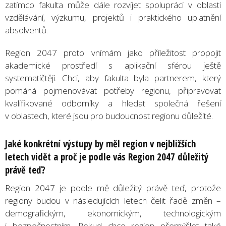
zatímco fakulta může dále rozvíjet spolupráci v oblasti
vzdělávání, výzkumu, projektů i praktického uplatnění
absolventů.
Region 2047 proto vnímám jako příležitost propojit
akademické prostředí s aplikační sférou ještě
systematičtěji. Chci, aby fakulta byla partnerem, který
pomáhá pojmenovávat potřeby regionu, připravovat
kvalifikované odborníky a hledat společná řešení
v oblastech, které jsou pro budoucnost regionu důležité.
Jaké konkrétní výstupy by měl region v nejbližších
letech vidět a proč je podle vás Region 2047 důležitý
právě teď?
Region 2047 je podle mě důležitý právě teď, protože
regiony budou v následujících letech čelit řadě změn –
demografickým, ekonomickým, technologickým
i bezpečnostním. Pokud chce region přemýšlet také