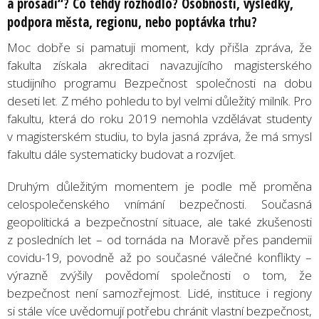
a prosadí“? Co tehdy rozhodlo? Osobnosti, výsledky,
podpora města, regionu, nebo poptávka trhu?
Moc dobře si pamatuji moment, kdy přišla zpráva, že
fakulta získala akreditaci navazujícího magisterského
studijního programu Bezpečnost společnosti na dobu
deseti let. Z mého pohledu to byl velmi důležitý milník. Pro
fakultu, která do roku 2019 nemohla vzdělávat studenty
v magisterském studiu, to byla jasná zpráva, že má smysl
fakultu dále systematicky budovat a rozvíjet.
Druhým důležitým momentem je podle mě proměna
celospolečenského vnímání bezpečnosti. Současná
geopolitická a bezpečnostní situace, ale také zkušenosti
z posledních let – od tornáda na Moravě přes pandemii
covidu-19, povodně až po současné válečné konflikty –
výrazně zvýšily povědomí společnosti o tom, že
bezpečnost není samozřejmost. Lidé, instituce i regiony
si stále více uvědomují potřebu chránit vlastní bezpečnost,