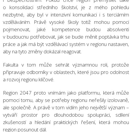
o konsolidaci středního školství, je z mého pohledu
nezbytné, aby byl v intenzivní komunikaci i s terciárním
vzděláváním. Právě vysoké školy totiž mohou pomoci
pojmenovat, jaké kompetence budou absolventi
v budoucnu potřebovat, jak se bude měnit poptávka trhu
práce a jak má být vzdělávací systém v regionu nastaven,
aby na tyto změny dokázal reagovat.
Fakulta v tom může sehrát významnou roli, protože
připravuje odborníky v oblastech, které jsou pro odolnost
a rozvoj regionu klíčové.
Region 2047 proto vnímám jako platformu, která může
pomoci tomu, aby se potřeby regionu neřešily izolovaně,
ale společně. A právě v tom vidím jeho největší význam –
vytváří prostor pro dlouhodobou spolupráci, sdílení
zkušeností a hledání praktických řešení, která mohou
region posunout dál.