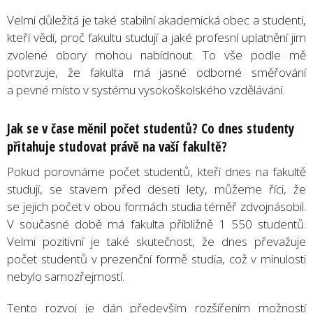
Velmi důležitá je také stabilní akademická obec a studenti,
kteří vědí, proč fakultu studují a jaké profesní uplatnění jim
zvolené obory mohou nabídnout. To vše podle mě
potvrzuje, že fakulta má jasné odborné směřování
a pevné místo v systému vysokoškolského vzdělávání.
Jak se v čase měnil počet studentů? Co dnes studenty
přitahuje studovat právě na vaší fakultě?
Pokud porovnáme počet studentů, kteří dnes na fakultě
studují, se stavem před deseti lety, můžeme říci, že
se jejich počet v obou formách studia téměř zdvojnásobil.
V současné době má fakulta přibližně 1 550 studentů.
Velmi pozitivní je také skutečnost, že dnes převažuje
počet studentů v prezenční formě studia, což v minulosti
nebylo samozřejmostí.
Tento rozvoj je dán především rozšířením možností