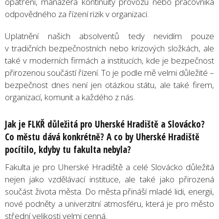
opatření, manažera kontinuity provozu nebo pracovníka
odpovědného za řízení rizik v organizaci.
Uplatnění našich absolventů tedy nevidím pouze
v tradičních bezpečnostních nebo krizových složkách, ale
také v moderních firmách a institucích, kde je bezpečnost
přirozenou součástí řízení. To je podle mě velmi důležité –
bezpečnost dnes není jen otázkou státu, ale také firem,
organizací, komunit a každého z nás.
Jak je FLKŘ důležitá pro Uherské Hradiště a Slovácko?
Co městu dává konkrétně? A co by Uherské Hradiště
pocítilo, kdyby tu fakulta nebyla?
Fakulta je pro Uherské Hradiště a celé Slovácko důležitá
nejen jako vzdělávací instituce, ale také jako přirozená
součást života města. Do města přináší mladé lidi, energii,
nové podněty a univerzitní atmosféru, která je pro město
střední velikosti velmi cenná.