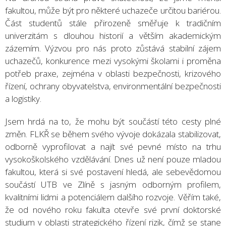
fakultou, může být pro některé uchazeče určitou bariérou.
Část studentů stále přirozeně směřuje k tradičním
univerzitám s dlouhou historií a větším akademickým
zázemím. Výzvou pro nás proto zůstává stabilní zájem
uchazečů, konkurence mezi vysokými školami i proměna
potřeb praxe, zejména v oblasti bezpečnosti, krizového
řízení, ochrany obyvatelstva, environmentální bezpečnosti
a logistiky.
Jsem hrdá na to, že mohu být součástí této cesty plné
změn. FLKŘ se během svého vývoje dokázala stabilizovat,
odborně vyprofilovat a najít své pevné místo na trhu
vysokoškolského vzdělávání. Dnes už není pouze mladou
fakultou, která si své postavení hledá, ale sebevědomou
součástí UTB ve Zlíně s jasným odborným profilem,
kvalitními lidmi a potenciálem dalšího rozvoje. Věřím také,
že od nového roku fakulta otevře své první doktorské
studium v oblasti strategického řízení rizik, čímž se stane