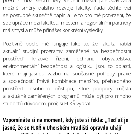
před zhruba sedmi lety vedení města představovala
možné směry dalšího rozvoje fakulty, řada těchto vizí
se postupně skutečně naplnila. Je to pro mě potvrzení, že
spolupráce mezi fakultou, městem a regionálními partnery
má smysl a může přinášet konkrétní výsledky.
Pozitivně podle mě funguje také to, že fakulta nabízí
aktuální studijní programy zaměřené na bezpečnostní
prostředí, krizové řízení, ochranu obyvatelstva,
environmentální bezpečnost a logistiku. Jsou to oblasti,
které mají jasnou vazbu na současné potřeby praxe
a společnosti. Právě kombinace menšího, přehledného
prostředí, osobního přístupu, silné podpory města
a aktuálně zaměřených programů může být pro mnoho
studentů důvodem, proč si FLKŘ vybrat.
Vzpomínáte si na moment, kdy jste si řekla: „Teď už je
jasné, že se FLKŘ v Uherském Hradišti opravdu uhájí