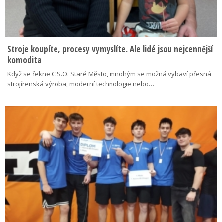
Stroje koupíte, procesy vymyslíte. Ale lidé jsou nejcennější
komodita
Když se řekne C.S.O. Staré Město, mnohým se možná vybaví přesná
strojírenská výroba, moderní technologie nebo…