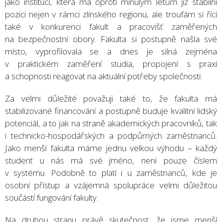
jako instituci, která má oproti minulým letům již stabilní
pozici nejen v rámci zlínského regionu, ale troufám si říci
také v konkurenci fakult a pracovišť zaměřených
na bezpečnostní obory. Fakulta si postupně našla své
místo, vyprofilovala se a dnes je silná zejména
v praktickém zaměření studia, propojení s praxí
a schopnosti reagovat na aktuální potřeby společnosti.
Za velmi důležité považuji také to, že fakulta má
stabilizované financování a postupně buduje kvalitní lidský
potenciál, a to jak na straně akademických pracovníků, tak
i technicko-hospodářských a podpůrných zaměstnanců.
Jako menší fakulta máme jednu velkou výhodu – každý
student u nás má své jméno, není pouze číslem
v systému. Podobně to platí i u zaměstnanců, kde je
osobní přístup a vzájemná spolupráce velmi důležitou
součástí fungování fakulty.
Na druhou stranu právě skutečnost, že jsme menší