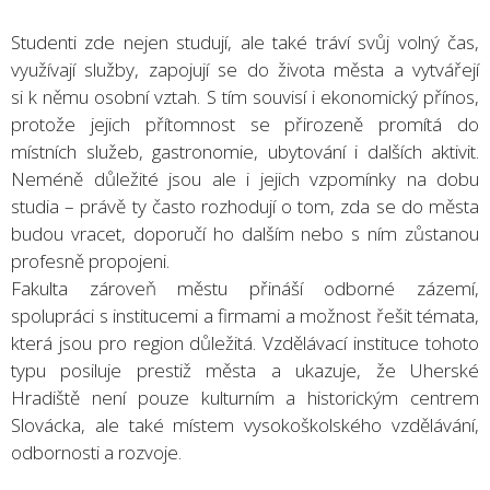
Studenti zde nejen studují, ale také tráví svůj volný čas,
využívají služby, zapojují se do života města a vytvářejí
si k němu osobní vztah. S tím souvisí i ekonomický přínos,
protože jejich přítomnost se přirozeně promítá do
místních služeb, gastronomie, ubytování i dalších aktivit.
Neméně důležité jsou ale i jejich vzpomínky na dobu
studia – právě ty často rozhodují o tom, zda se do města
budou vracet, doporučí ho dalším nebo s ním zůstanou
profesně propojeni.
Fakulta zároveň městu přináší odborné zázemí,
spolupráci s institucemi a firmami a možnost řešit témata,
která jsou pro region důležitá. Vzdělávací instituce tohoto
typu posiluje prestiž města a ukazuje, že Uherské
Hradiště není pouze kulturním a historickým centrem
Slovácka, ale také místem vysokoškolského vzdělávání,
odbornosti a rozvoje.