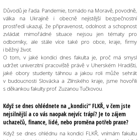
Důvodů je řada. Pandemie, tornádo na Moravě, povodně,
válka na Ukrajině i obecně nejistější bezpečnostní
prostředí ukazují, že připravenost, odolnost a schopnost
zvládat mimořádné situace nejsou jen tématy pro
odborníky, ale stále více také pro obce, kraje, firmy
i běžný život.
O tom, v jaké kondici dnes fakulta je, proč má smysl
udržet univerzitní pracoviště právě v Uherském Hradišti,
jaké obory studenty táhnou a jakou roli může sehrát
v budoucnosti Slovácka a Zlínského kraje, jsme hovořili
s děkankou fakulty prof. Zuzanou Tučkovou.
Když se dnes ohlédnete na „kondici“ FLKŘ, v čem jste
nejsilnější a co vás naopak nejvíc trápí? Je to zájem
uchazečů, finance, lidé, nebo proměna potřeb praxe?
Když se dnes ohlédnu na kondici FLKŘ, vnímám fakultu