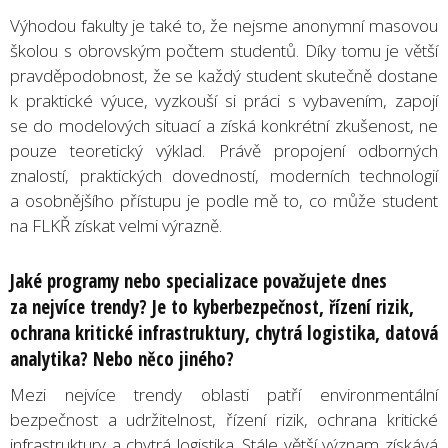
Výhodou fakulty je také to, že nejsme anonymní masovou
školou s obrovským počtem studentů. Díky tomu je větší
pravděpodobnost, že se každý student skutečně dostane
k praktické výuce, vyzkouší si práci s vybavením, zapojí
se do modelových situací a získá konkrétní zkušenost, ne
pouze teoretický výklad. Právě propojení odborných
znalostí, praktických dovedností, moderních technologií
a osobnějšího přístupu je podle mě to, co může student
na FLKŘ získat velmi výrazně.
Jaké programy nebo specializace považujete dnes
za nejvíce trendy? Je to kyberbezpečnost, řízení rizik,
ochrana kritické infrastruktury, chytrá logistika, datová
analytika? Nebo něco jiného?
Mezi nejvíce trendy oblasti patří environmentální
bezpečnost a udržitelnost, řízení rizik, ochrana kritické
infrastruktury a chytrá logistika. Stále větší význam získává