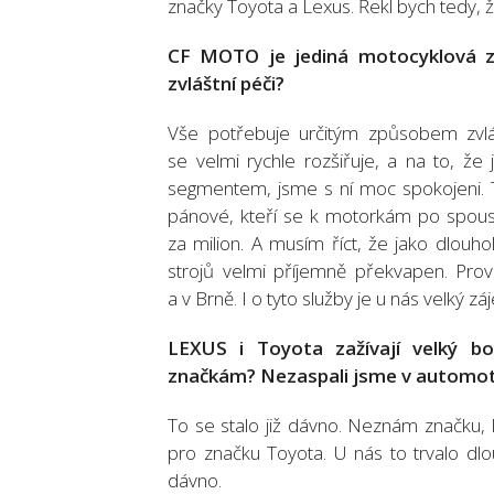
značky Toyota a Lexus. Řekl bych tedy, ž
CF MOTO je jediná motocyklová z
zvláštní péči?
Vše potřebuje určitým způsobem zvlá
se velmi rychle rozšiřuje, a na to, že
segmentem, jsme s ní moc spokojeni. Tuto
pánové, kteří se k motorkám po spoustě l
za milion. A musím říct, že jako dlouh
strojů velmi příjemně překvapen. Pr
a v Brně. I o tyto služby je u nás velký zá
LEXUS i Toyota zažívají velký b
značkám? Nezaspali jsme v automot
To se stalo již dávno. Neznám značku,
pro značku Toyota. U nás to trvalo dlo
dávno.