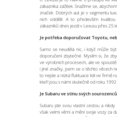
zákazníka zážitek. Snažíme se, abychom
značek. Dobrých aut je v segmentu luxu
nich oddělil. A to především kvalito
zákazníků dnes jezdí v Lexusu přes 25 le
Je potřeba doporučovat Toyotu, neb
Samo se neudělá nic, i když může být T
doporučení zbytečné. Myslím si, že zby
ve výrobních procesech, ale ve spoustě 
i jiné značky, jsem se o těchto věcech n
to nejde a nízká fluktuace lidí ve firm
kteří jsou s námi skutečně od roku 1992 a
Je Subaru ve stínu svých sourozenců
Subaru jde svou vlastní cestou a nikdy
však velmi věrní a mění svoje vozy za d