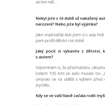
asi ten náš….
Nebyl jste v té době už nakažený aut
narození? Nebo jste byl výjimka?
Jako snad každý kluk jsem si s auty hrál
jsem prožil dětství v té době.
Jaký pocit si vybavíte z dětství
s autem?
Vzpomínám si, že před každou „dlouho
(celých 100 km) se auto muselo tzv. „n
umývalo se na sídlišti s kýblem před 
zrychlilo…
Kdy se ve vaší hlavě začala rodit myšl