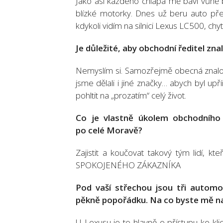
Jako asi každého chlapa mě baví vůně be
blízké motorky. Dnes už beru auto pře
kdykoli vidím na silnici Lexus LC500, ch
Je důležité, aby obchodní ředitel zna
Nemyslím si. Samozřejmě obecná znalost 
jsme dělali i jiné značky… abych byl u
pohltit na „prozatím“ celý život.
Co je vlastně úkolem obchodního 
po celé Moravě?
Zajistit a koučovat takový tým lidí, kt
SPOKOJENÉHO ZÁKAZNÍKA
Pod vaší střechou jsou tři automo
pěkně popořádku. Na co byste mě na
U Lexusu je to hlavně o přístupu ke kli