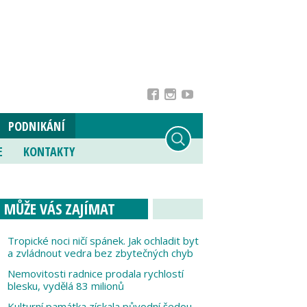
PODNIKÁNÍ
E
KONTAKTY
MŮŽE VÁS ZAJÍMAT
Tropické noci ničí spánek. Jak ochladit byt
a zvládnout vedra bez zbytečných chyb
Nemovitosti radnice prodala rychlostí
blesku, vydělá 83 milionů
Kulturní památka získala původní šedou