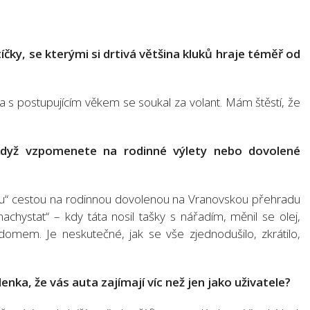
íčky, se kterými si drtivá většina kluků hraje téměř od
 a s postupujícím věkem se soukal za volant. Mám štěstí, že
, když vzpomenete na rodinné výlety nebo dovolené
u“ cestou na rodinnou dovolenou na Vranovskou přehradu
achystat“ – kdy táta nosil tašky s nářadím, měnil se olej,
domem. Je neskutečné, jak se vše zjednodušilo, zkrátilo,
enka, že vás auta zajímají víc než jen jako uživatele?