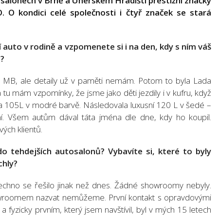
salonech v Brně a Uherském Hradišti prestižní značky
O kondici celé společnosti i čtyř značek se stará
.
auto v rodině a vzpomenete si i na den, kdy s ním váš
o?
MB, ale detaily už v paměti nemám. Potom to byla Lada
tu mám vzpomínky, že jsme jako děti jezdily i v kufru, když
a 105L v modré barvě. Následovala luxusní 120 L v šedé –
ní. Všem autům dával táta jména dle dne, kdy ho koupil.
ých klientů.
 do tehdejších autosalonů? Vybavíte si, které to byly
chly?
šechno se řešilo jinak než dnes. Žádné showroomy nebyly.
owroomem nazvat nemůžeme. První kontakt s opravdovými
 fyzicky prvním, který jsem navštívil, byl v mých 15 letech