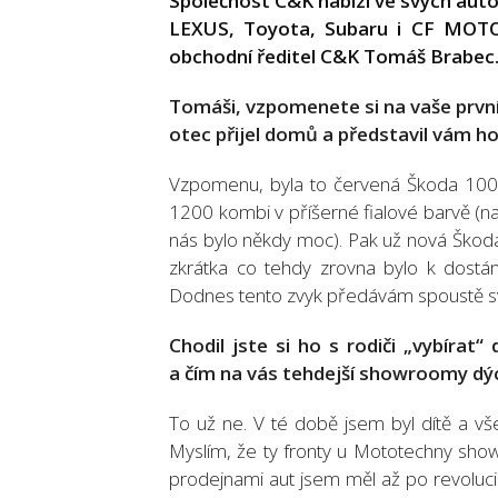
Společnost C&K nabízí ve svých auto
LEXUS, Toyota, Subaru i CF MOTO. 
obchodní ředitel C&K Tomáš Brabec
Tomáši, vzpomenete si na vaše první 
otec přijel domů a představil vám h
Vzpomenu, byla to červená Škoda 100 
1200 kombi v příšerné fialové barvě (na 
nás bylo někdy moc). Pak už nová Škod
zkrátka co tehdy zrovna bylo k dostá
Dodnes tento zvyk předávám spoustě sv
Chodil jste si ho s rodiči „vybírat“
a čím na vás tehdejší showroomy dý
To už ne. V té době jsem byl dítě a v
Myslím, že ty fronty u Mototechny sh
prodejnami aut jsem měl až po revoluci a