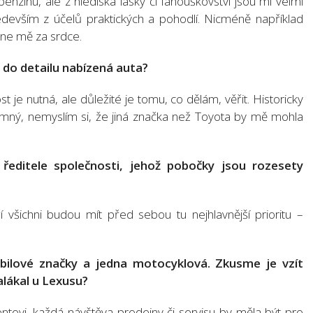
nzínu, ale z hlediska lásky či fanouškovství jsou mi velmi
devším z účelů praktických a pohodlí. Nicméně například
ytne mě za srdce.
l do detailu nabízená auta?
je nutná, ale důležité je tomu, co dělám, věřit. Historicky
přímný, nemyslím si, že jiná značka než Toyota by mě mohla
ředitele společnosti, jehož pobočky jsou rozesety
eří všichni budou mít před sebou tu nejhlavnější prioritu –
bilové značky a jedna motocyklová. Zkusme je vzít
lákal u Lexusu?
entovi, každá návštěva prodejny či servisu by měla být pro