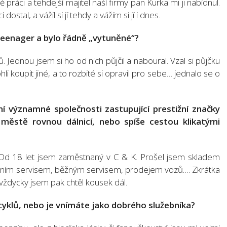
 práci a tehdejší majitel naší firmy pan Kurka mi ji nabídnul.
dostal, a vážil si jí tehdy a vážím si jí i dnes.
o teenager a bylo řádně „vytuněné“?
. Jednou jsem si ho od nich půjčil a naboural. Vzal si půjčku
li koupit jiné, a to rozbité si opravil pro sebe… jednalo se o
í významné společnosti zastupující prestižní značky
ěstě rovnou dálnicí, nebo spíše cestou klikatými
 Od 18 let jsem zaměstnaný v C & K. Prošel jsem skladem
ručním servisem, běžným servisem, prodejem vozů…. Zkrátka
ždycky jsem pak chtěl kousek dál.
yklů, nebo je vnímáte jako dobrého služebníka?