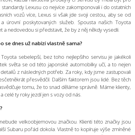
 standardy Lexusu co nejvíce zakomponovali i do ostatních
sních vozů více, Lexus si však jde svoji cestou, aby se od
u a úrovní poskytovaných služeb. Spousta našich Toyota
t a nedovedou si představit, že by z něj někdy vysedli.
o se dnes už nabízí vlastně sama?
oyota sebelepší, bez toho nejlepšího servisu je jakékoli
tek světa se od této japonské automobilky učí, a to nejen
detailů z následných potřeb. Za roky, kdy jsme zastupovali
esčetněkrát přesvědčil. Dalším faktorem jsou lidé. Bez těch
ě nasvědčuje tomu, že to snad děláme správně. Máme klienty,
 celé ty roky jezdí jen s vozy od nás.
?
 nebude velkoobjemovou značkou. Klienti této značky jsou
alší Subaru pořád dokola. Vlastně to kopíruje výše zmíněné