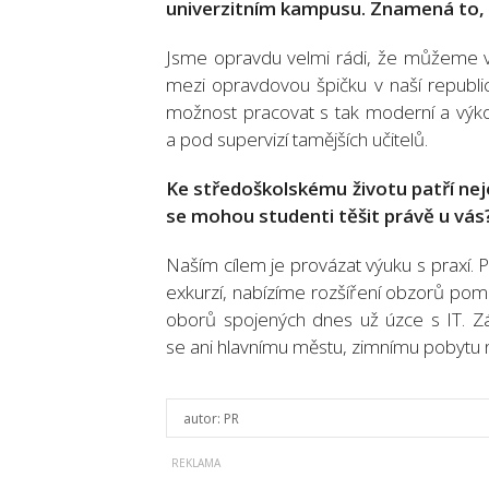
univerzitním kampusu. Znamená to, ž
Jsme opravdu velmi rádi, že můžeme vyu
mezi opravdovou špičku v naší republic
možnost pracovat s tak moderní a výk
a pod supervizí tamějších učitelů.
Ke středoškolskému životu patří nej
se mohou studenti těšit právě u vás
Naším cílem je provázat výuku s praxí.
exkurzí, nabízíme rozšíření obzorů pom
oborů spojených dnes už úzce s IT. 
se ani hlavnímu městu, zimnímu pobytu 
autor:
PR