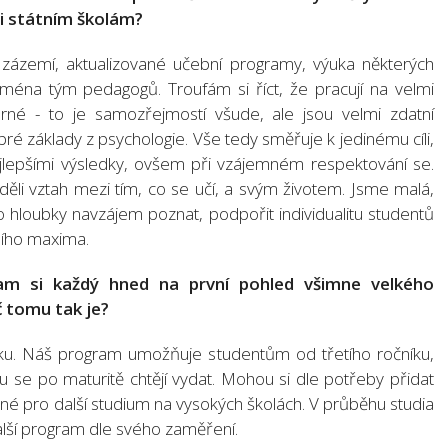
ti státním školám?
ázemí, aktualizované učební programy, výuka některých
ména tým pedagogů. Troufám si říct, že pracují na velmi
né - to je samozřejmostí všude, ale jsou velmi zdatní
ré základy z psychologie. Vše tedy směřuje k jedinému cíli,
ejlepšími výsledky, ovšem při vzájemném respektování se.
děli vztah mezi tím, co se učí, a svým životem. Jsme malá,
 hloubky navzájem poznat, podpořit individualitu studentů
ního maxima.
ram si každý hned na první pohled všimne velkého
 tomu tak je?
zku. Náš program umožňuje studentům od třetího ročníku,
ou se po maturitě chtějí vydat. Mohou si dle potřeby přidat
čné pro další studium na vysokých školách. V průběhu studia
další program dle svého zaměření.