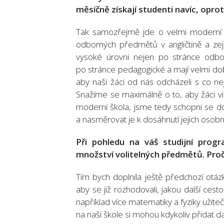
měsíčně získají studenti navíc, opro
Tak samozřejmě jde o velmi moderní z
odborných předmětů v angličtině a zej
vysoké úrovni nejen po stránce odbor
po stránce pedagogické a mají velmi dob
aby naši žáci od nás odcházeli s co n
Snažíme se maximálně o to, aby žáci vi
moderní škola, jsme tedy schopni se do
a nasměrovat je k dosáhnutí jejich osob
Při pohledu na váš studijní prog
množství volitelných předmětů. Proč
Tím bych doplnila ještě předchozí otá
aby se již rozhodovali, jakou další cest
například více matematiky a fyziky užite
na naší škole si mohou kdykoliv přidat 