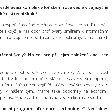
š vzdělávací komplex v loňském roce vedle vícejazyčné
ké o střední školu?
li alespoň částečně možnost pokračovat ve studiu u nás,
že i když je náš obor profilovaný směrem k informačním
ní také zájemci o podnikání jak v soukromých, tak státních
třední školy? Na co jste při jejím založení kladli ten
ědně a dlouhodobě, více než dva roky. A to pouze část
tatní trvalo mnohem déle. Máme sestavený tým expertů,
 informačních technologií. Přináší nejnovější poznatky z této
micky. V našem týmu máme také odborníky na ekonomii,
 pro úspěšné zvládnutí například vedení firem po studiu.
tudijní program informační technologie? Není dnes