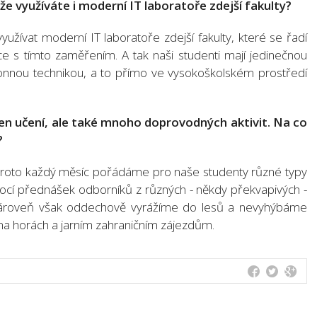
e využíváte i moderní IT laboratoře zdejší fakulty?
žívat moderní IT laboratoře zdejší fakulty, které se řadí
e s tímto zaměřením. A tak naši studenti mají jedinečnou
onnou technikou, a to přímo ve vysokoškolském prostředí
en učení, ale také mnoho doprovodných aktivit. Na co
?
 Proto každý měsíc pořádáme pro naše studenty různé typy
ocí přednášek odborníků z různých - někdy překvapivých -
Zároveň však oddechově vyrážíme do lesů a nevyhýbáme
na horách a jarním zahraničním zájezdům.