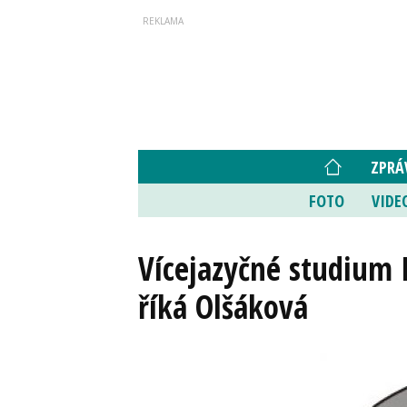
ZPRÁ
FOTO
VIDE
Vícejazyčné studium 
říká Olšáková