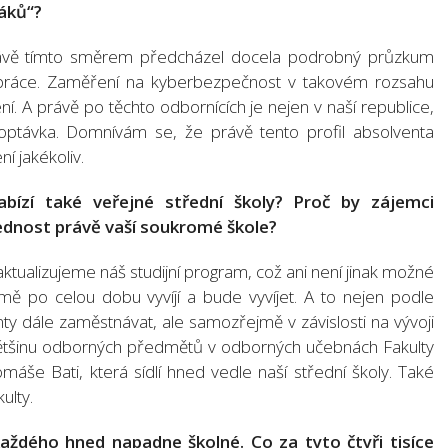
ťáků“?
rávě tímto směrem předcházel docela podrobný průzkum
 práce. Zaměření na kyberbezpečnost v takovém rozsahu
ní. A právě po těchto odbornících je nejen v naší republice,
optávka. Domnívám se, že právě tento profil absolventa
í jakékoliv.
bízí také veřejné střední školy? Proč by zájemci
ednost právě vaší soukromé škole?
aktualizujeme náš studijní program, což ani není jinak možné
ě po celou dobu vyvíjí a bude vyvíjet. A to nejen podle
y dále zaměstnávat, ale samozřejmě v závislosti na vývoji
většinu odborných předmětů v odborných učebnách Fakulty
Tomáše Bati, která sídlí hned vedle naší střední školy. Také
ulty.
ždého hned napadne školné. Co za tyto čtyři tisíce