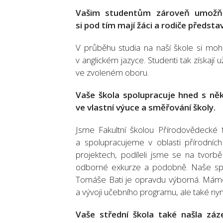
Vašim studentům zároveň umožňuj
si pod tím mají žáci a rodiče představ
V průběhu studia na naší škole si moho
v anglickém jazyce. Studenti tak získají
ve zvoleném oboru.
Vaše škola spolupracuje hned s něk
ve vlastní výuce a směřování školy.
Jsme Fakultní školou Přírodovědecké f
a spolupracujeme v oblasti přírodní
projektech, podíleli jsme se na tvorbě
odborné exkurze a podobně. Naše spolu
Tomáše Bati je opravdu výborná. Máme 
a vývoji učebního programu, ale také ny
Vaše střední škola také našla záz