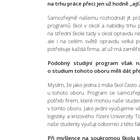
na trhu práce přeci jen už hodně „aj
Samozřejmě našemu rozhodnutí jít p
programů škol v okolí a nabídky trhu
na střední škole tady v okolí opravdu ne
ale i na celém světě opravdu velká p
potřebuje každá firma, ať už má zaměřen
Podobný studijní program však na
o studium tohoto oboru měli dát př
Myslím, že jako jedna z mála škol často 
u tohoto oboru. Program se samozřejm
potřeb firem, které mohou naše student
v tomto oboru. Jako jediní vyučujeme 
logistiky a krizového řízení Univerzity 
naše studenty vyučují odborníci z této fak
Při myšlence na soukromou školu ka