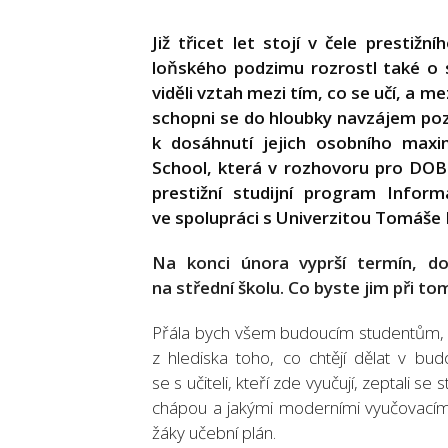
Již třicet let stojí v čele presti
loňského podzimu rozrostl také o s
viděli vztah mezi tím, co se učí, a 
schopni se do hloubky navzájem poz
k dosáhnutí jejich osobního maxi
School, která v rozhovoru pro DO
prestižní studijní program Inform
ve spolupráci s Univerzitou Tomáše 
Na konci února vyprší termín, d
na střední školu. Co byste jim při to
Přála bych všem budoucím studentům, a
z hlediska toho, co chtějí dělat v bud
se s učiteli, kteří zde vyučují, zeptali se 
chápou a jakými moderními vyučovacími
žáky učební plán.