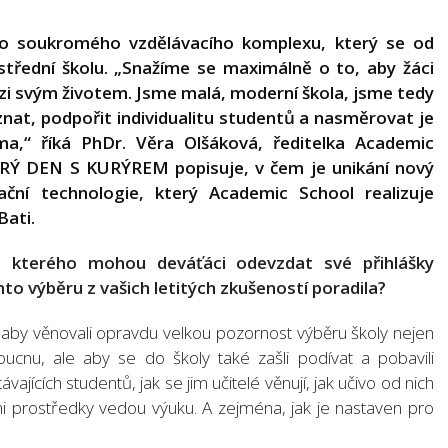
žního soukromého vzdělávacího komplexu, který se od
třední školu. „Snažíme se maximálně o to, aby žáci
mezi svým životem. Jsme malá, moderní škola, jsme tedy
nat, podpořit individualitu studentů a nasměrovat je
ma,“ říká PhDr. Věra Olšáková, ředitelka Academic
BRÝ DEN S KURÝREM popisuje, v čem je unikání nový
ační technologie, který Academic School realizuje
Bati.
o kterého mohou deváťáci odevzdat své přihlášky
mto výběru z vašich letitých zkušeností poradila?
by věnovali opravdu velkou pozornost výběru školy nejen
oucnu, ale aby se do školy také zašli podívat a pobavili
stávajících studentů, jak se jim učitelé věnují, jak učivo od nich
 prostředky vedou výuku. A zejména, jak je nastaven pro