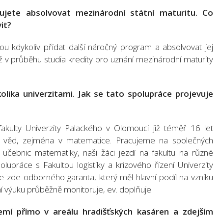
ete absolvovat mezinárodní státní maturitu. Co
it?
u kdykoliv přidat další náročný program a absolvovat jej
 už v průběhu studia kredity pro uznání mezinárodní maturity
olika univerzitami. Jak se tato spolupráce projevuje
akulty Univerzity Palackého v Olomouci již téměř 16 let
ch věd, zejména v matematice. Pracujeme na společných
 učebnic matematiky, naši žáci jezdí na fakultu na různé
práce s Fakultou logistiky a krizového řízení Univerzity
zde odborného garanta, který měl hlavní podíl na vzniku
ní výuku průběžně monitoruje, ev. doplňuje.
emí přímo v areálu hradišťských kasáren a zdejším