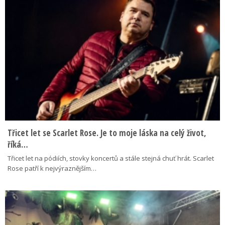
Třicet let se Scarlet Rose. Je to moje láska na celý život,
říká…
Třicet let na pódiích, stovky koncertů a stále stejná chuť hrát. Scarlet
Rose patří k nejvýraznějším…