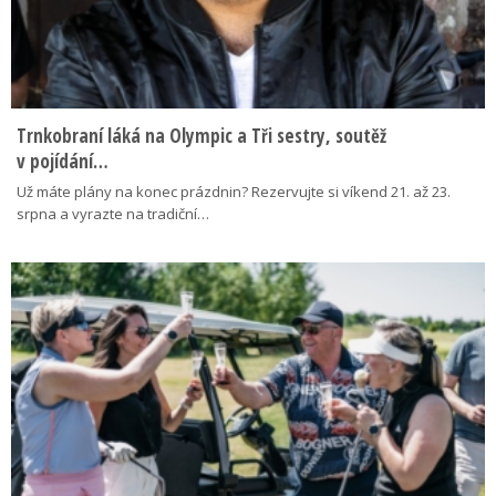
Trnkobraní láká na Olympic a Tři sestry, soutěž
v pojídání…
Už máte plány na konec prázdnin? Rezervujte si víkend 21. až 23.
srpna a vyrazte na tradiční…