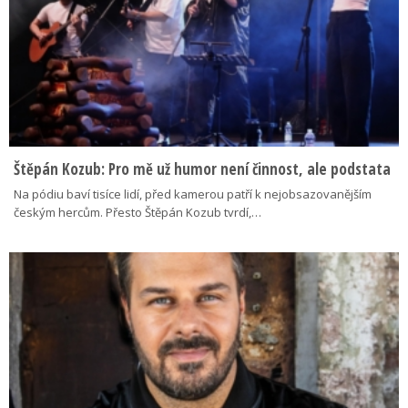
Štěpán Kozub: Pro mě už humor není činnost, ale podstata
Na pódiu baví tisíce lidí, před kamerou patří k nejobsazovanějším
českým hercům. Přesto Štěpán Kozub tvrdí,…