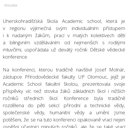
Uherskohradišťská škola Academic school, která je
v regionu výjimečná svým individuálním přístupem
i k nadaným žákům, prací v malých kolektivech dětí
a bilingvním vzděláváním od nejmenších s rodilými
mluvčími, uspořádala už devátý ročník Dětské vědecké
konference.
Na konferenci, kterou tradičně navštívil Josef Molnár,
zástupce Přírodovědecké fakulty UP Olomouc, jejíž je
Academic School fakultní školou, prezentovala svoje
příspěvky víc než stovka žáků základních škol i nižších
ročníků středních škol. Konference byla tradičně
rozdělena do pěti sekcí: přírodní a technické vědy,
společenské vědy, humanitní vědy a umění. Jsme
potěšeni, že se na tuto konferenci opakovaně vrací nejen
úspěšní účastníci minulých ročníků, ale že se také vrací