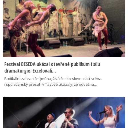
Festival BESEDA ukázal otevřené publikum i sílu
dramaturgie. Excelovali…
Radikální zahraniční jména, živá česko-slovenská scéna
i společenský přesah v Tasově ukázaly, že odvážná…