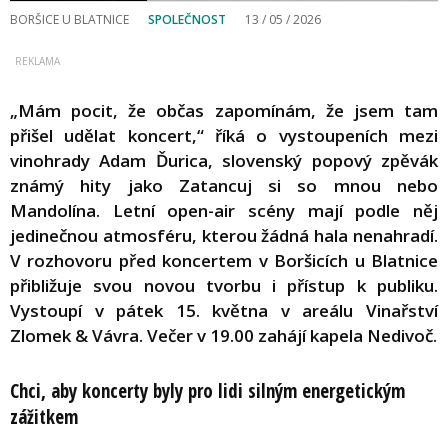
BORŠICE U BLATNICE
SPOLEČNOST
13 / 05 / 2026
„Mám pocit, že občas zapomínám, že jsem tam
přišel udělat koncert,“ říká o vystoupeních mezi
vinohrady Adam Ďurica, slovenský popový zpěvák
známý hity jako Zatancuj si so mnou nebo
Mandolína. Letní open-air scény mají podle něj
jedinečnou atmosféru, kterou žádná hala nenahradí.
V rozhovoru před koncertem v Boršicích u Blatnice
přibližuje svou novou tvorbu i přístup k publiku.
Vystoupí v pátek 15. května v areálu Vinařství
Zlomek & Vávra. Večer v 19.00 zahájí kapela Nedivoč.
Chci, aby koncerty byly pro lidi silným energetickým
zážitkem