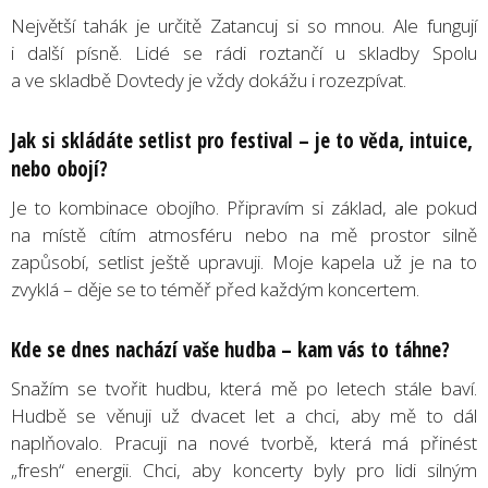
Největší tahák je určitě Zatancuj si so mnou. Ale fungují
i další písně. Lidé se rádi roztančí u skladby Spolu
a ve skladbě Dovtedy je vždy dokážu i rozezpívat.
Jak si skládáte setlist pro festival – je to věda, intuice,
nebo obojí?
Je to kombinace obojího. Připravím si základ, ale pokud
na místě cítím atmosféru nebo na mě prostor silně
zapůsobí, setlist ještě upravuji. Moje kapela už je na to
zvyklá – děje se to téměř před každým koncertem.
Kde se dnes nachází vaše hudba – kam vás to táhne?
Snažím se tvořit hudbu, která mě po letech stále baví.
Hudbě se věnuji už dvacet let a chci, aby mě to dál
naplňovalo. Pracuji na nové tvorbě, která má přinést
„fresh“ energii. Chci, aby koncerty byly pro lidi silným