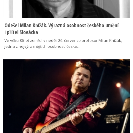
Odešel Milan Knížák. Výrazná osobnost českého umění
i přítel Slovácka
Ve věku 86 let zemřel v neděli 26. července profesor Milan Knížák,
jedna z nejvýraznějších osobností české…