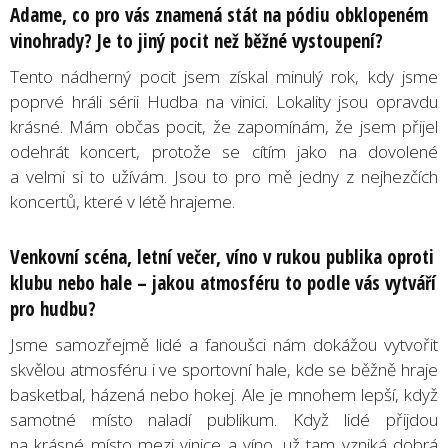
Adame, co pro vás znamená stát na pódiu obklopeném
vinohrady? Je to jiný pocit než běžné vystoupení?
Tento nádherný pocit jsem získal minulý rok, kdy jsme
poprvé hráli sérii Hudba na vinici. Lokality jsou opravdu
krásné. Mám občas pocit, že zapomínám, že jsem přijel
odehrát koncert, protože se cítím jako na dovolené
a velmi si to užívám. Jsou to pro mě jedny z nejhezčích
koncertů, které v létě hrajeme.
Venkovní scéna, letní večer, víno v rukou publika oproti
klubu nebo hale – jakou atmosféru to podle vás vytváří
pro hudbu?
Jsme samozřejmě lidé a fanoušci nám dokážou vytvořit
skvělou atmosféru i ve sportovní hale, kde se běžně hraje
basketbal, házená nebo hokej. Ale je mnohem lepší, když
samotné místo naladí publikum. Když lidé přijdou
na krásné místo mezi vinice a víno, už tam vzniká dobrá