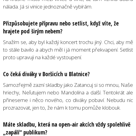
nálada. Já si vinice jednoznačně vybírám.
Přizpůsobujete přípravu nebo setlist, když víte, že
hrajete pod širým nebem?
Snažím se, aby byl každý koncert trochu jiný. Chci, aby mě
to stále bavilo a abych měl i já moment překvapení. Setlist
proto upravuji na každé vystoupení.
Co čeká diváky v Boršicích u Blatnice?
Samozřejmě zazní skladby jako Zatancuj si so mnou, Naše
hriechy, Neľutujem nebo Mandolína a další. Tentokrát ale
přineseme i něco nového, co diváky pobaví. Nebudu nic
prozrazovat, jen to, že nám k tomu pomůže klobouk.
Máte skladbu, která na open-air akcích vždy spolehlivě
„zapálí“ publikum?