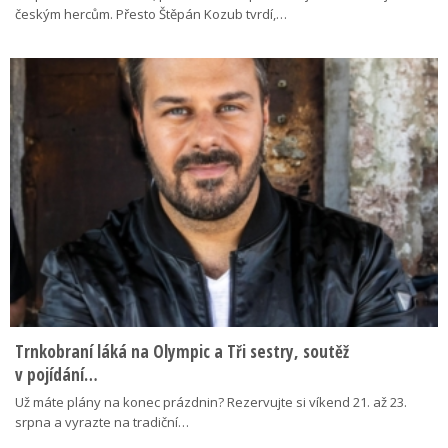
českým hercům. Přesto Štěpán Kozub tvrdí,…
Trnkobraní láká na Olympic a Tři sestry, soutěž
v pojídání…
Už máte plány na konec prázdnin? Rezervujte si víkend 21. až 23.
srpna a vyrazte na tradiční…