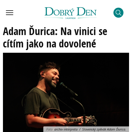
Adam Ďurica: Na vinici se
cítím jako na dovolené
Foto:
archiv interpreta / Slovenský zpěvák Adam Ďurica.