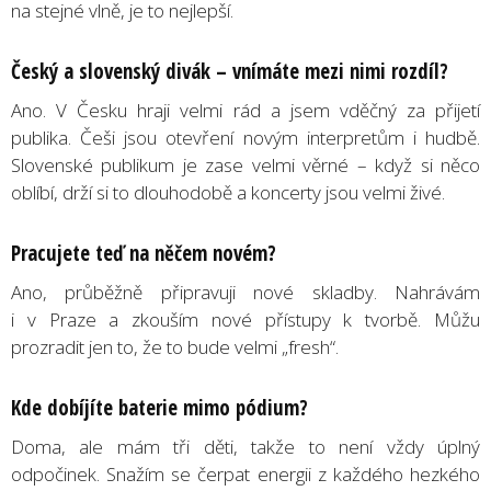
na stejné vlně, je to nejlepší.
Český a slovenský divák – vnímáte mezi nimi rozdíl?
Ano. V Česku hraji velmi rád a jsem vděčný za přijetí
publika. Češi jsou otevření novým interpretům i hudbě.
Slovenské publikum je zase velmi věrné – když si něco
oblíbí, drží si to dlouhodobě a koncerty jsou velmi živé.
Pracujete teď na něčem novém?
Ano, průběžně připravuji nové skladby. Nahrávám
i v Praze a zkouším nové přístupy k tvorbě. Můžu
prozradit jen to, že to bude velmi „fresh“.
Kde dobíjíte baterie mimo pódium?
Doma, ale mám tři děti, takže to není vždy úplný
odpočinek. Snažím se čerpat energii z každého hezkého