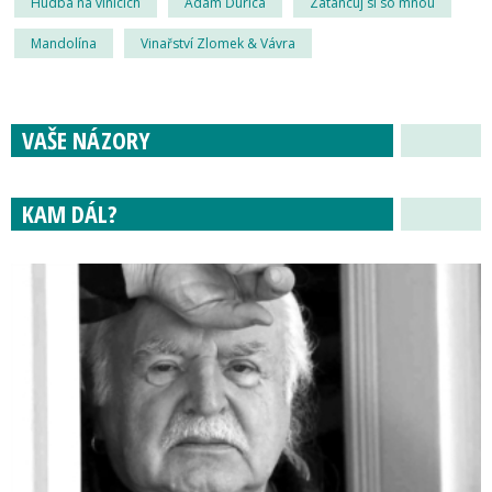
Hudba na vinicích
Adam Ďurica
Zatancuj si so mnou
Mandolína
Vinařství Zlomek & Vávra
VAŠE NÁZORY
KAM DÁL?