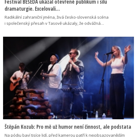
Festival BESEDA ukázal otevřené publikum i sílu
dramaturgie. Excelovali…
Radikální zahraniční jména, živá česko-slovenská scéna
i společenský přesah v Tasově ukázaly, že odvážná…
Štěpán Kozub: Pro mě už humor není činnost, ale podstata
Na pódiu baví tisíce lidí, před kamerou patří k nejobsazovanějším