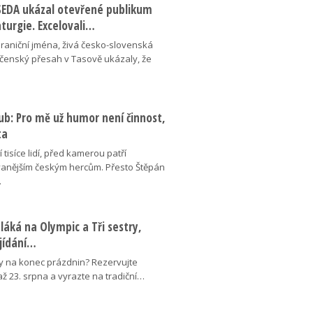
ESEDA ukázal otevřené publikum
aturgie. Excelovali…
hraniční jména, živá česko-slovenská
ečenský přesah v Tasově ukázaly, že
ub: Pro mě už humor není činnost,
ta
 tisíce lidí, před kamerou patří
anějším českým hercům. Přesto Štěpán
…
láká na Olympic a Tři sestry,
ojídání…
y na konec prázdnin? Rezervujte
 až 23. srpna a vyrazte na tradiční…