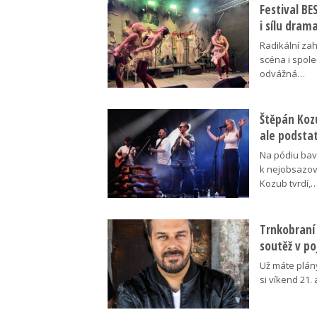
Festival B
i sílu dram
Radikální za
scéna i spol
odvážná…
Štěpán Koz
ale podsta
Na pódiu baví
k nejobsazov
Kozub tvrdí,
Trnkobraní 
soutěž v p
Už máte plán
si víkend 21.