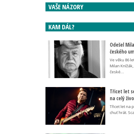
VAŠE NÁZORY
KAM DÁL?
Odešel Mil
českého umě
Ve věku 86 le
Milan Knížák,
české…
Třicet let 
na celý živ
Třicet let na 
chuť hrát. Sc