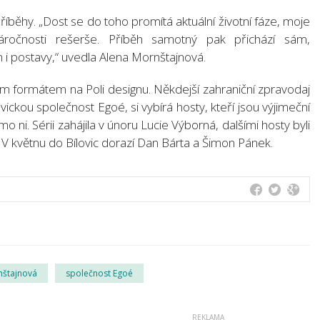
příběhy. „Dost se do toho promítá aktuální životní fáze, moje
áročnosti rešerše. Příběh samotný pak přichází sám,
 i postavy,“ uvedla Alena Mornštajnová.
 formátem na Poli designu. Někdejší zahraniční zpravodaj
vickou společnost Egoé, si vybírá hosty, kteří jsou výjimeční
imo ni. Sérii zahájila v únoru Lucie Výborná, dalšími hosty byli
 V květnu do Bílovic dorazí Dan Bárta a Šimon Pánek.
nštajnová
společnost Egoé