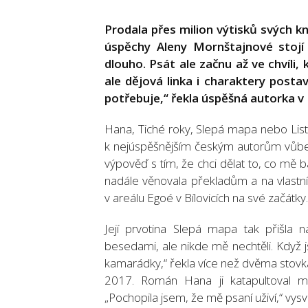
Prodala přes milion výtisků svých kn
úspěchy Aleny Mornštajnové stojí 
dlouho. Psát ale začnu až ve chvíli,
ale dějová linka i charaktery postav
potřebuje,“ řekla úspěšná autorka v
Hana, Tiché roky, Slepá mapa nebo Listo
k nejúspěšnějším českým autorům vůbec
výpověď s tím, že chci dělat to, co mě ba
nadále věnovala překladům a na vlastn
v areálu Egoé v Bílovicích na své začátky.
Její prvotina Slepá mapa tak přišla 
besedami, ale nikde mě nechtěli. Když 
kamarádky,“ řekla více než dvěma stovkám
2017. Román Hana ji katapultoval mez
„Pochopila jsem, že mě psaní uživí,“ vysvět