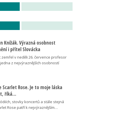
an Knížák. Výrazná osobnost
ní i přítel Slovácka
t zemřel v neděli 26. července profesor
 jedna z nejvýraznějších osobností
se Scarlet Rose. Je to moje láska
ot, říká…
pódiích, stovky koncertů a stále stejná
arlet Rose patří k nejvýraznějším…