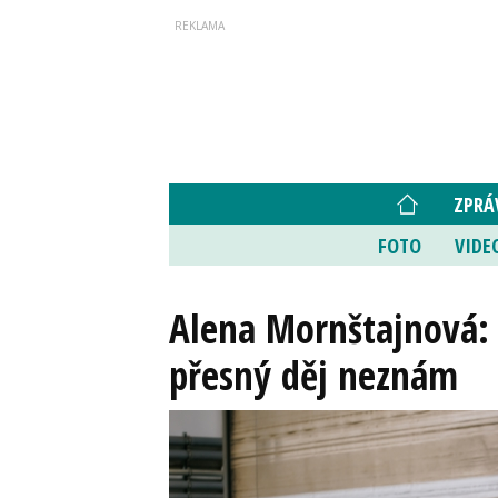
ZPRÁ
FOTO
VIDE
Alena Mornštajnová: 
přesný děj neznám