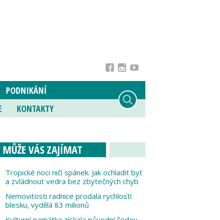
PODNIKÁNÍ
E
KONTAKTY
MŮŽE VÁS ZAJÍMAT
Tropické noci ničí spánek. Jak ochladit byt
a zvládnout vedra bez zbytečných chyb
Nemovitosti radnice prodala rychlostí
blesku, vydělá 83 milionů
Kulturní památka získala původní šedou