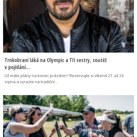
Trnkobraní láká na Olympic a Tři sestry, soutěž
v pojídání…
Už máte plány na konec prázdnin? Rezervujte si víkend 21. až 23.
srpna a vyrazte na tradiční…