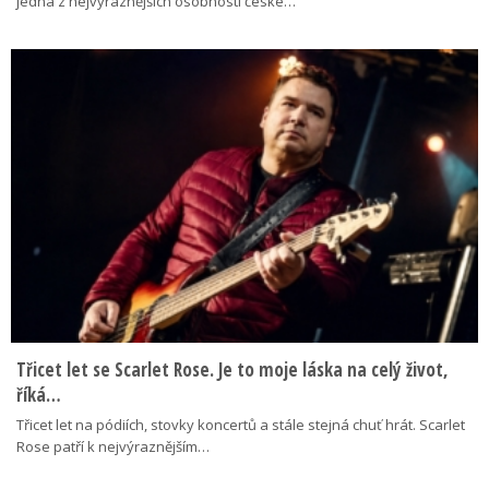
jedna z nejvýraznějších osobností české…
Třicet let se Scarlet Rose. Je to moje láska na celý život,
říká…
Třicet let na pódiích, stovky koncertů a stále stejná chuť hrát. Scarlet
Rose patří k nejvýraznějším…