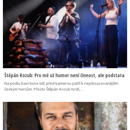
Štěpán Kozub: Pro mě už humor není činnost, ale podstata
Na pódiu baví tisíce lidí, před kamerou patří k nejobsazovanějším
českým hercům. Přesto Štěpán Kozub tvrdí,…