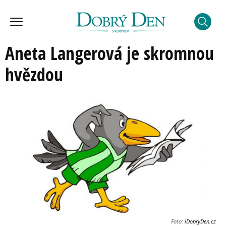
Aneta Langerová je skromnou
hvězdou
Foto:
iDobryDen.cz