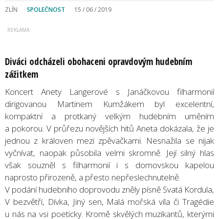
ZLÍN
SPOLEČNOST
15 / 06 / 2019
Diváci odcházeli obohaceni opravdovým hudebním
zážitkem
Koncert Anety Langerové s Janáčkovou filharmonií
dirigovanou Martinem Kumžákem byl excelentní,
kompaktní a protkaný velkým hudebním uměním
a pokorou. V průřezu novějších hitů Aneta dokázala, že je
jednou z královen mezi zpěvačkami. Nesnažila se nijak
vyčnívat, naopak působila velmi skromně. Její silný hlas
však souzněl s filharmonií i s domovskou kapelou
naprosto přirozeně, a přesto nepřeslechnutelně.
V podání hudebního doprovodu zněly písně Svatá Kordula,
V bezvětří, Dívka, Jiný sen, Malá mořská víla či Tragédie
u nás na vsi poeticky. Kromě skvělých muzikantů, kterými