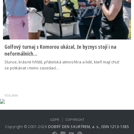
Golfový turnaj s Komorou ukázal, že byznys stojí i na
neformálních…
Slunce, krásné hřiště, přátelská atmosféra a lidé, kteří mají chuť
se potkávat i mimo zasedací…
|
GDPR
COPYRIGHT
Copyright © 2001-2026
DOBRÝ DEN S KURÝREM, a. s., ISSN 1213-1385