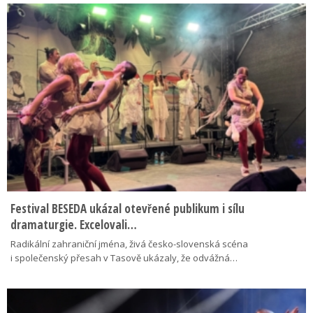
Festival BESEDA ukázal otevřené publikum i sílu
dramaturgie. Excelovali…
Radikální zahraniční jména, živá česko-slovenská scéna
i společenský přesah v Tasově ukázaly, že odvážná…