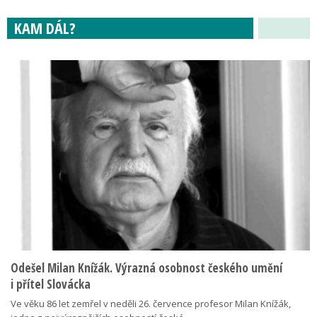
KAM DÁL?
Odešel Milan Knížák. Výrazná osobnost českého umění
i přítel Slovácka
Ve věku 86 let zemřel v neděli 26. července profesor Milan Knížák,