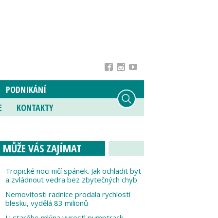
PODNIKÁNÍ
E
KONTAKTY
MŮŽE VÁS ZAJÍMAT
Tropické noci ničí spánek. Jak ochladit byt
a zvládnout vedra bez zbytečných chyb
Nemovitosti radnice prodala rychlostí
blesku, vydělá 83 milionů
U starého mlýna vyrostl pumptrack,