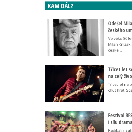
KAM DÁL?
Odešel Mil
českého umě
Ve věku 86 le
Milan Knížák,
české…
Třicet let 
na celý živ
Třicet let na 
chuť hrát. Sc
Festival B
i sílu dram
Radikální za