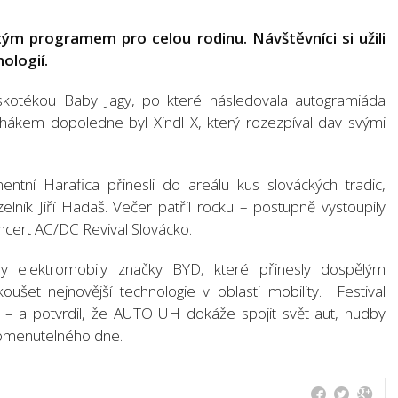
m programem pro celou rodinu. Návštěvníci si užili
ologií.
Diskotékou Baby Jagy, po které následovala autogramiáda
ahákem dopoledne byl Xindl X, který rozezpíval dav svými
ntní Harafica přinesli do areálu kus slováckých tradic,
elník Jiří Hadaš. Večer patřil rocku – postupně vystoupily
ncert AC/DC Revival Slovácko.
zdy elektromobily značky BYD, které přinesly dospělým
šet nejnovější technologie v oblasti mobility. Festival
ci – a potvrdil, že AUTO UH dokáže spojit svět aut, hudby
omenutelného dne.