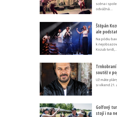
scéna i spol
odvážná…
Štěpán Koz
ale podsta
Na pódiu baví
k nejobsazov
Kozub tvrdí,
Trnkobraní 
soutěž v p
Už máte plán
si víkend 21.
Golfový tur
stojí i na 