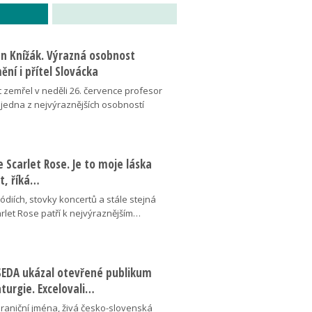
an Knížák. Výrazná osobnost
ní i přítel Slovácka
t zemřel v neděli 26. července profesor
 jedna z nejvýraznějších osobností
se Scarlet Rose. Je to moje láska
ot, říká…
pódiích, stovky koncertů a stále stejná
arlet Rose patří k nejvýraznějším…
ESEDA ukázal otevřené publikum
aturgie. Excelovali…
hraniční jména, živá česko-slovenská