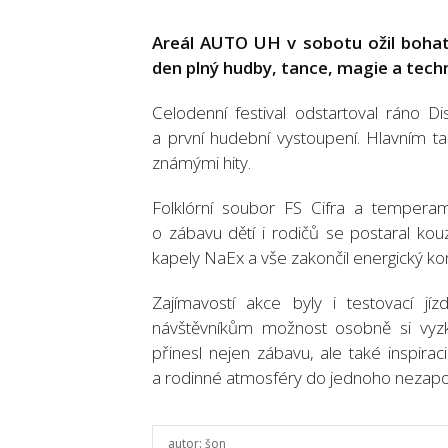
Areál AUTO UH v sobotu ožil bohatý
den plný hudby, tance, magie a techn
Celodenní festival odstartoval ráno 
a první hudební vystoupení. Hlavním t
známými hity.
Folklórní soubor FS Cifra a temperame
o zábavu dětí i rodičů se postaral kouz
kapely NaEx a vše zakončil energický ko
Zajímavostí akce byly i testovací jí
návštěvníkům možnost osobně si vyzkou
přinesl nejen zábavu, ale také inspira
a rodinné atmosféry do jednoho nezap
autor:
šon