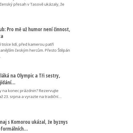
ečenský přesah v Tasově ukázaly, že
ub: Pro mě už humor není činnost,
ta
 tisíce lidí, před kamerou patří
anějším českým hercům. Přesto Štěpán
…
láká na Olympic a Tři sestry,
ojídání…
y na konec prázdnin? Rezervujte
 až 23. srpna a vyrazte na tradiční…
naj s Komorou ukázal, že byznys
neformálních…