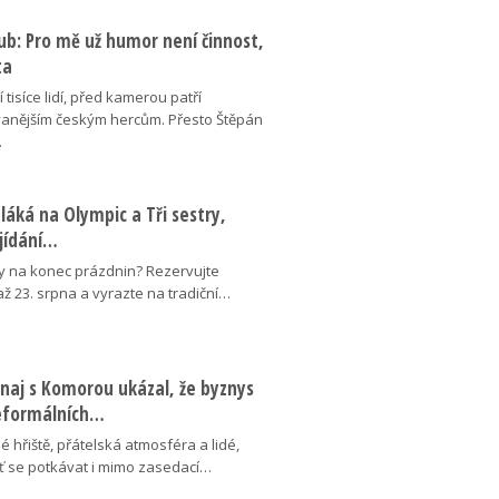
ub: Pro mě už humor není činnost,
ta
 tisíce lidí, před kamerou patří
anějším českým hercům. Přesto Štěpán
…
láká na Olympic a Tři sestry,
ojídání…
y na konec prázdnin? Rezervujte
 až 23. srpna a vyrazte na tradiční…
naj s Komorou ukázal, že byznys
neformálních…
é hřiště, přátelská atmosféra a lidé,
uť se potkávat i mimo zasedací…