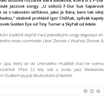
alu doslova rozzářila Bára Basiková, která si s F-Dur
slulé jazzové songy. „U sólistů F-Dur Sue Sapárové
se v takovém skřítkovi, jako je Bára, bere tak silný
hadou,“ obdivně prohlásil Igor Chižňak, zpěvák kapely
ovek Golden Eye od Tiny Turner a Skyfall od Adele.
íkům tradičně dopřál mezi jednotlivými songy degustaci vín.
hodného moku sommeliér Libor Zlomek z Vinařství Zlomek &
ter Lipa, který se do Uherského Hradiště vrací ke svému
rostředí. Před 22 lety stál u zrodu Jazz Weekendu
m Dudkem jej pojí dlouhodobé přátelství...