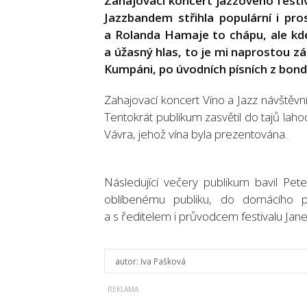
Zahajovací koncert jazzového festiv
Jazzbandem střihla populární i pro
a Rolanda Hamaje to chápu, ale kde 
a úžasný hlas, to je mi naprostou zá
Kumpáni, po úvodních písních z bond
Zahajovací koncert Víno a Jazz návštěvn
Tentokrát publikum zasvětil do tajů la
Vávra, jehož vína byla prezentována.
Následující večery publikum bavil Pe
oblíbenému publiku, do domácího p
a s ředitelem i průvodcem festivalu Jane
autor:
Iva Pašková