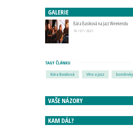
GALERIE
Bára Basiková na Jazz Weekendu
18 / 07 / 2021
TAGY ČLÁNKU
Bára Basiková
Víno a Jazz
bondovky
VAŠE NÁZORY
KAM DÁL?