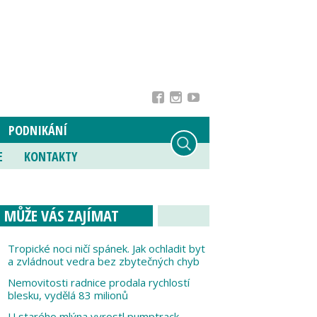
PODNIKÁNÍ
E
KONTAKTY
MŮŽE VÁS ZAJÍMAT
Tropické noci ničí spánek. Jak ochladit byt
a zvládnout vedra bez zbytečných chyb
Nemovitosti radnice prodala rychlostí
blesku, vydělá 83 milionů
U starého mlýna vyrostl pumptrack,