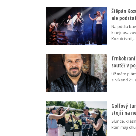
Štěpán Koz
ale podsta
Na pódiu baví
k nejobsazov
Kozub tvrdí,
Trnkobraní 
soutěž v p
Už máte plán
si víkend 21.
Golfový tur
stojí i na 
Slunce, krásn
kteří mají ch