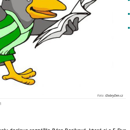
Foto:
iDobryDen.cz
21