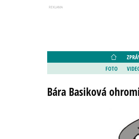
ZPRÁ
FOTO
VIDE
Bára Basiková ohrom