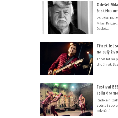
Odešel Mil
českého umě
Ve věku 86 le
Milan Knížák,
české…
Třicet let 
na celý živ
Třicet let na 
chuť hrát. Sc
Festival B
i sílu dram
Radikální za
scéna i spol
odvážná…