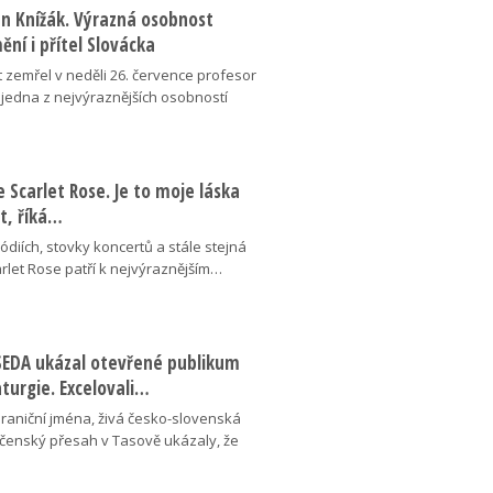
an Knížák. Výrazná osobnost
ní i přítel Slovácka
t zemřel v neděli 26. července profesor
 jedna z nejvýraznějších osobností
se Scarlet Rose. Je to moje láska
ot, říká…
pódiích, stovky koncertů a stále stejná
arlet Rose patří k nejvýraznějším…
ESEDA ukázal otevřené publikum
aturgie. Excelovali…
hraniční jména, živá česko-slovenská
ečenský přesah v Tasově ukázaly, že