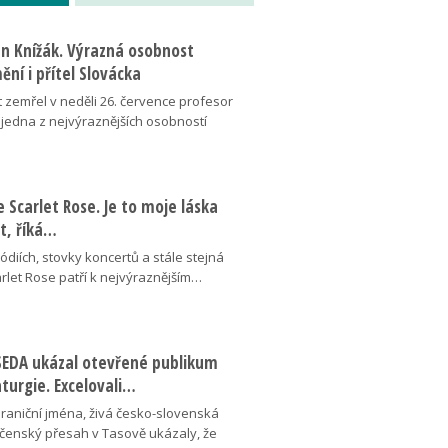
an Knížák. Výrazná osobnost
ní i přítel Slovácka
t zemřel v neděli 26. července profesor
 jedna z nejvýraznějších osobností
se Scarlet Rose. Je to moje láska
ot, říká…
pódiích, stovky koncertů a stále stejná
arlet Rose patří k nejvýraznějším…
ESEDA ukázal otevřené publikum
aturgie. Excelovali…
hraniční jména, živá česko-slovenská
ečenský přesah v Tasově ukázaly, že