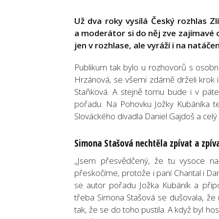
Už dva roky vysílá Český rozhlas Z
a moderátor si do něj zve zajímavé o
jen v rozhlase, ale vyráží i na natáče
Publikum tak bylo u rozhovorů s osobn
Hrzánová, se všemi zdárně drželi krok i 
Staňková. A stejně tomu bude i v páte
pořadu. Na Pohovku Jožky Kubáníka te
Slováckého divadla Daniel Gajdoš a celý
Simona Stašová nechtěla zpívat a zpív
„Jsem přesvědčený, že tu vysoce nas
přeskočíme, protože i paní Chantal i Dan
se autor pořadu Jožka Kubáník a přip
třeba Simona Stašová se dušovala, že n
tak, že se do toho pustila. A když byl 