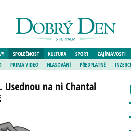
VY
SPOLEČNOST
KULTURA
SPORT
ZAJÍMAVOSTI
O
PRIMA VIDEO
HLASOVÁNÍ
PŘEDPLATNÉ
INZERC
a. Usednou na ni Chantal
š