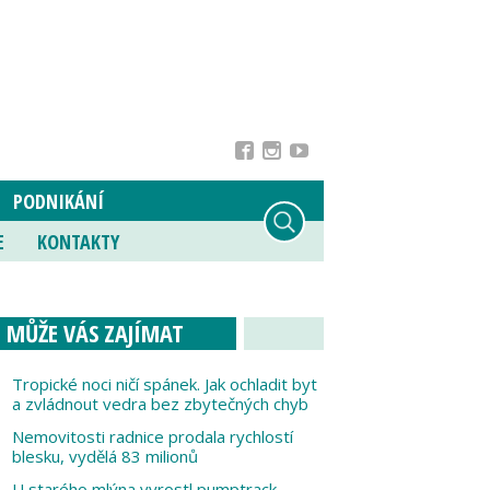
PODNIKÁNÍ
E
KONTAKTY
MŮŽE VÁS ZAJÍMAT
Tropické noci ničí spánek. Jak ochladit byt
a zvládnout vedra bez zbytečných chyb
Nemovitosti radnice prodala rychlostí
blesku, vydělá 83 milionů
U starého mlýna vyrostl pumptrack,