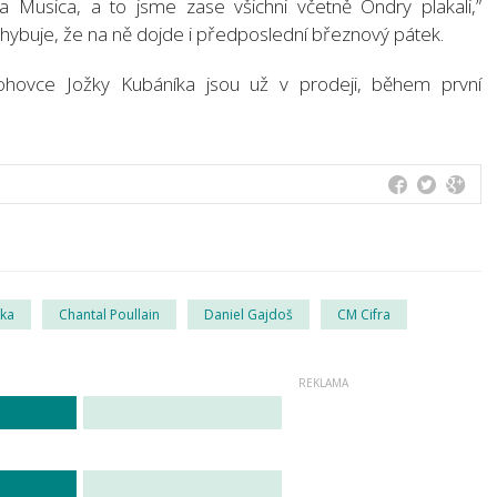
a Musica, a to jsme zase všichni včetně Ondry plakali,”
ybuje, že na ně dojde i předposlední březnový pátek.
ovce Jožky Kubáníka jsou už v prodeji, během první
íka
Chantal Poullain
Daniel Gajdoš
CM Cifra