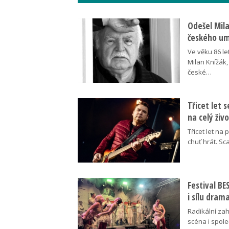
Odešel Mil
českého umě
Ve věku 86 le
Milan Knížák,
české…
Třicet let 
na celý živ
Třicet let na 
chuť hrát. Sc
Festival B
i sílu dram
Radikální za
scéna i spol