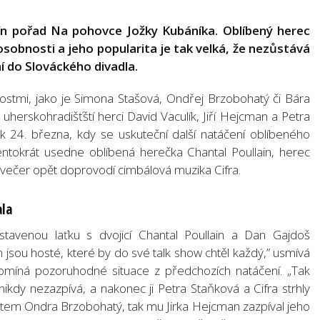
lín pořad Na pohovce Jožky Kubáníka. Oblíbený herec
sobnosti a jeho popularita je tak velká, že nezůstává
ní do Slováckého divadla.
ostmi, jako je Simona Stašová, Ondřej Brzobohatý či Bára
uherskohradišťští herci David Vaculík, Jiří Hejcman a Petra
k 24. března, kdy se uskuteční další natáčení oblíbeného
ntokrát usedne oblíbená herečka Chantal Poullain, herec
 večer opět doprovodí cimbálová muzika Cifra.
ala
tavenou laťku s dvojicí Chantal Poullain a Dan Gajdoš
 jsou hosté, které by do své talk show chtěl každý,” usmívá
omíná pozoruhodné situace z předchozích natáčení. „Tak
ikdy nezazpívá, a nakonec ji Petra Staňková a Cifra strhly
hostem Ondra Brzobohatý, tak mu Jirka Hejcman zazpíval jeho