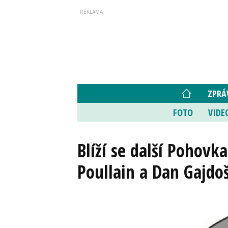
ZPRÁ
FOTO
VIDE
Blíží se další Pohovk
Poullain a Dan Gajdo