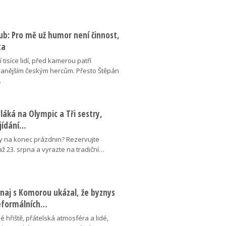
ub: Pro mě už humor není činnost,
ta
 tisíce lidí, před kamerou patří
anějším českým hercům. Přesto Štěpán
…
láká na Olympic a Tři sestry,
ojídání…
y na konec prázdnin? Rezervujte
 až 23. srpna a vyrazte na tradiční…
naj s Komorou ukázal, že byznys
neformálních…
é hřiště, přátelská atmosféra a lidé,