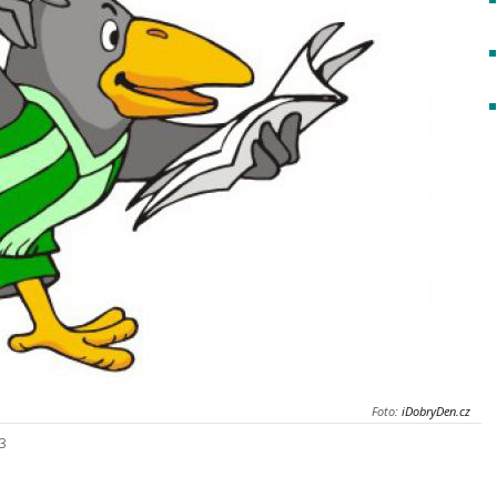
Foto:
iDobryDen.cz
23