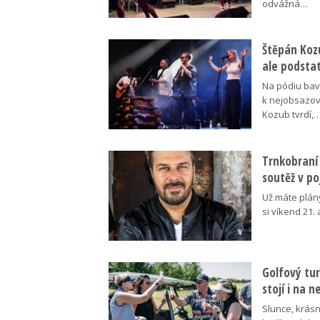
odvážná…
Štěpán Koz
ale podsta
Na pódiu baví
k nejobsazov
Kozub tvrdí,
Trnkobraní 
soutěž v p
Už máte plán
si víkend 21.
Golfový tur
stojí i na 
Slunce, krásn