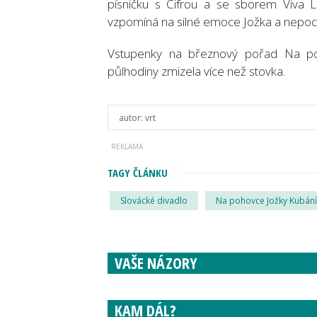
písničku s Cifrou a se sborem Viva L
vzpomíná na silné emoce Jožka a nepoch
Vstupenky na březnový pořad Na poh
půlhodiny zmizela více než stovka.
autor:
vrt
TAGY ČLÁNKU
Slovácké divadlo
Na pohovce Jožky Kubán
VAŠE NÁZORY
KAM DÁL?