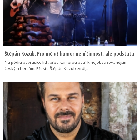
Štěpán Kozub: Pro mě už humor není činnost, ale podstata
Na pódiu baví tisíce lidí, před kamerou patří k nejobsazovanějším
českým hercům. Přesto Štěpán Kozub tvrdí,…