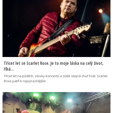
Třicet let se Scarlet Rose. Je to moje láska na celý život,
říká…
Třicet let na pódiích, stovky koncertů a stále stejná chuť hrát. Scarlet
Rose patří k nejvýraznějším…