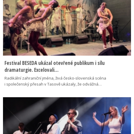
Festival BESEDA ukázal otevřené publikum i sílu
dramaturgie. Excelovali…
Radikální zahraniční jména, živá česko-slovenská scéna
i společenský přesah v Tasově ukázaly, že odvážná…