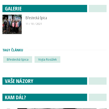
GALERIE
Břestecká špica
11 / 10 / 2021
TAGY ČLÁNKU
Břestecká špica
Vojta Rosůlek
VAŠE NÁZORY
KAM DÁL?