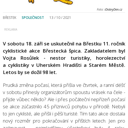
Foto:
iDobryDen.cz
BŘESTEK
SPOLEČNOST
13 / 10 / 2021
V sobotu 18. září se uskutečnil na Břestku 11. ročník
cyklistické akce Břestecká špica. Zakladatelem byl
Vojta Rosůlek - nestor turistiky, horolezectví
a cyklistiky v Uherském Hradišti a Starém Městě.
Letos by se dožil 98 let.
Prudká změna počasí, která přišla ve čtvrtek, a ranní déšť
v sobotu přinesly organizátorům spoustu vrásek na čele -
přijde vůbec někdo? Ale i přes počáteční nepřízeň počasí
se akce zúčastnilo 45 příznivců pohybu v přírodě. Nebyli
to jen cyklisté, ale přišli i pěší turisté. Tím tato akce dostala
nový rozměr pro pokračování v příštích letech. Jen pro
zajímavost - nejmladšímu účastníkovi byly 4 roky,