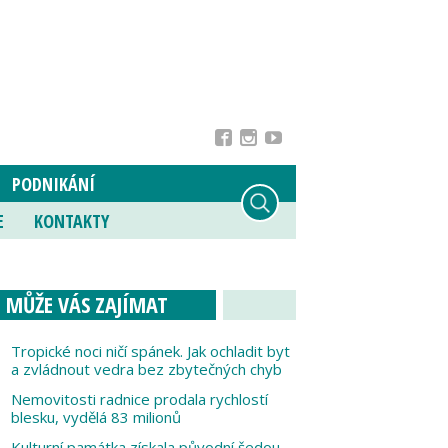
PODNIKÁNÍ
E
KONTAKTY
MŮŽE VÁS ZAJÍMAT
Tropické noci ničí spánek. Jak ochladit byt
a zvládnout vedra bez zbytečných chyb
Nemovitosti radnice prodala rychlostí
blesku, vydělá 83 milionů
Kulturní památka získala původní šedou