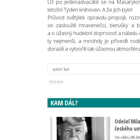
Už po jedenadvacáté se na Masarykovo 
letošní Týden knihoven. A že jich bylo!
Průvod světýlek opravdu propojil, rozs
se zasloužili mravenečci, berušky a 
a o úžasný hudební doprovod a náladu
ty nejmenší, a mnohdy je přivedli rodi
dorazili a vytvořili tak úžasnou atmosfé
autor:
kul
KAM DÁL?
Odešel Mil
českého umě
Ve věku 86 le