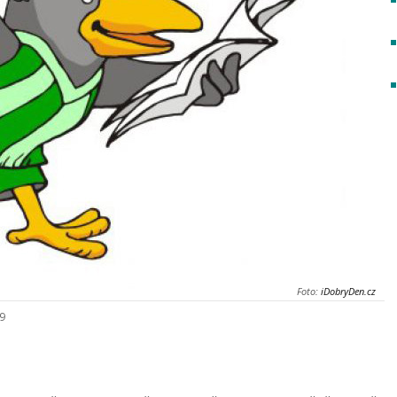
Foto:
iDobryDen.cz
19