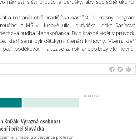
náměstí slétli broučci a berušky, aby společně ukončili
vítil a roztančil obě hradišťská náměstí. O krásný program
broučínci z MŠ v Husově ulici, loutkářka Lenka Sasínová
 dechová hudba Nedakoňanka. Bylo krásné vidět v průvodu
če, kteří sami byli dětskými čtenáři knihovny. Všem, kteří
ru, patří poděkování. Tak zase za rok, anebo brzy v knihovně!
an Knížák. Výrazná osobnost
ní i přítel Slovácka
t zemřel v neděli 26. července profesor