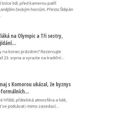
 tisíce lidí, před kamerou patří
anějším českým hercům. Přesto Štěpán
…
láká na Olympic a Tři sestry,
ojídání…
y na konec prázdnin? Rezervujte
 až 23. srpna a vyrazte na tradiční…
naj s Komorou ukázal, že byznys
neformálních…
é hřiště, přátelská atmosféra a lidé,
uť se potkávat i mimo zasedací…