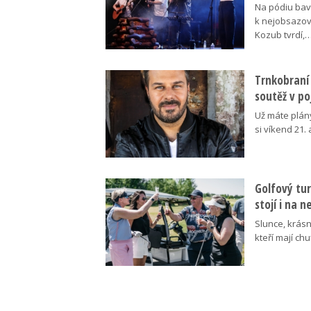
Na pódiu baví
k nejobsazov
Kozub tvrdí,
Trnkobraní 
soutěž v p
Už máte plán
si víkend 21.
Golfový tur
stojí i na 
Slunce, krásn
kteří mají ch