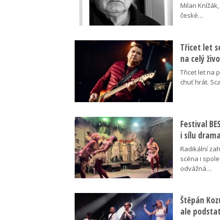
Milan Knížák,
české…
Třicet let 
na celý živ
Třicet let na 
chuť hrát. Sc
Festival B
i sílu dram
Radikální za
scéna i spol
odvážná…
Štěpán Koz
ale podsta