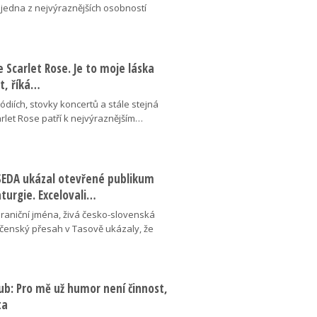
 jedna z nejvýraznějších osobností
se Scarlet Rose. Je to moje láska
ot, říká…
pódiích, stovky koncertů a stále stejná
arlet Rose patří k nejvýraznějším…
ESEDA ukázal otevřené publikum
aturgie. Excelovali…
hraniční jména, živá česko-slovenská
ečenský přesah v Tasově ukázaly, že
ub: Pro mě už humor není činnost,
ta