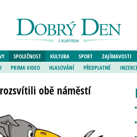
VY
SPOLEČNOST
KULTURA
SPORT
ZAJÍMAVOSTI
O
PRIMA VIDEO
HLASOVÁNÍ
PŘEDPLATNÉ
INZERC
rozsvítili obě náměstí