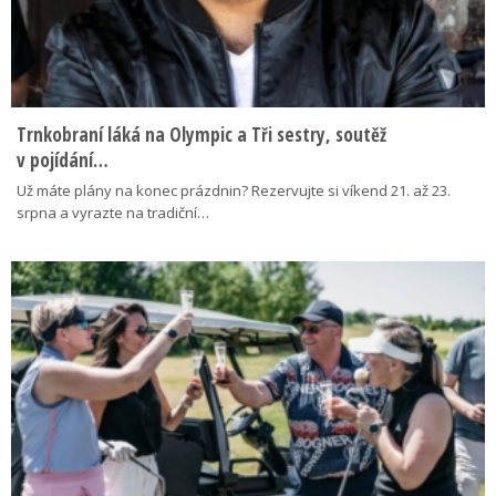
Trnkobraní láká na Olympic a Tři sestry, soutěž
v pojídání…
Už máte plány na konec prázdnin? Rezervujte si víkend 21. až 23.
srpna a vyrazte na tradiční…