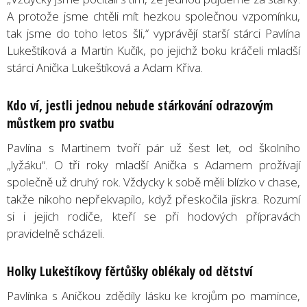
A protože jsme chtěli mít hezkou společnou vzpomínku,
tak jsme do toho letos šli,“ vyprávějí starší stárci Pavlína
Lukeštíková a Martin Kučík, po jejichž boku kráčeli mladší
stárci Anička Lukeštíková a Adam Křiva.
Kdo ví, jestli jednou nebude stárkování odrazovým
můstkem pro svatbu
Pavlína s Martinem tvoří pár už šest let, od školního
„lyžáku“. O tři roky mladší Anička s Adamem prožívají
společně už druhý rok. Vždycky k sobě měli blízko v chase,
takže nikoho nepřekvapilo, když přeskočila jiskra. Rozumí
si i jejich rodiče, kteří se při hodových přípravách
pravidelně scházeli.
Holky Lukeštíkovy fěrtůšky oblékaly od dětství
Pavlínka s Aničkou zdědily lásku ke krojům po mamince,