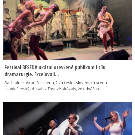
Festival BESEDA ukázal otevřené publikum i sílu
dramaturgie. Excelovali…
Radikální zahraniční jména, živá česko-slovenská scéna
i společenský přesah v Tasově ukázaly, že odvážná…