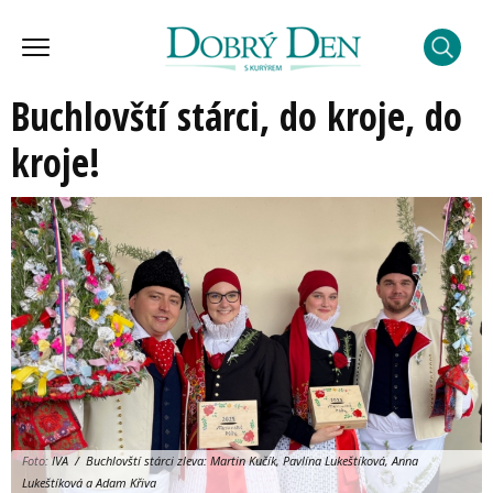
Buchlovští stárci, do kroje, do
kroje!
Foto:
IVA / Buchlovští stárci zleva: Martin Kučík, Pavlína Lukeštíková, Anna
Lukeštíková a Adam Křiva