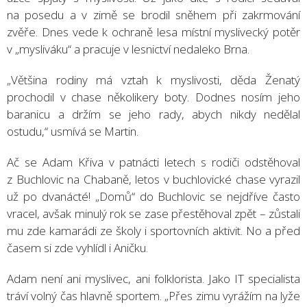
na posedu a v zimě se brodil sněhem při zakrmování
zvěře. Dnes vede k ochraně lesa místní myslivecký potěr
v „mysliváku“ a pracuje v lesnictví nedaleko Brna.
„Většina rodiny má vztah k myslivosti, děda Ženatý
prochodil v chase několikery boty. Dodnes nosím jeho
baranicu a držím se jeho rady, abych nikdy nedělal
ostudu,“ usmívá se Martin.
Ač se Adam Křiva v patnácti letech s rodiči odstěhoval
z Buchlovic na Chabaně, letos v buchlovické chase vyrazil
už po dvanácté! „Domů“ do Buchlovic se nejdříve často
vracel, avšak minulý rok se zase přestěhoval zpět – zůstali
mu zde kamarádi ze školy i sportovních aktivit. No a před
časem si zde vyhlídl i Aničku.
Adam není ani myslivec, ani folklorista. Jako IT specialista
tráví volný čas hlavně sportem. „Přes zimu vyrážím na lyže