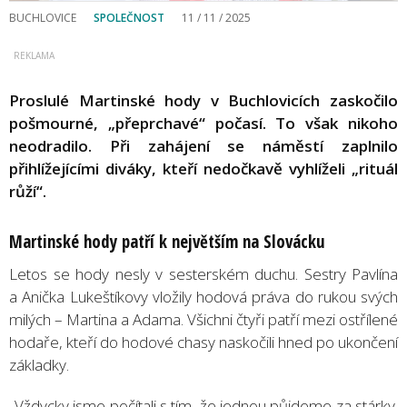
BUCHLOVICE
SPOLEČNOST
11 / 11 / 2025
Proslulé Martinské hody v Buchlovicích zaskočilo
pošmourné, „přeprchavé“ počasí. To však nikoho
neodradilo. Při zahájení se náměstí zaplnilo
přihlížejícími diváky, kteří nedočkavě vyhlíželi „rituál
růží“.
Martinské hody patří k největším na Slovácku
Letos se hody nesly v sesterském duchu. Sestry Pavlína
a Anička Lukeštíkovy vložily hodová práva do rukou svých
milých – Martina a Adama. Všichni čtyři patří mezi ostřílené
hodaře, kteří do hodové chasy naskočili hned po ukončení
základky.
„Vždycky jsme počítali s tím, že jednou půjdeme za stárky.