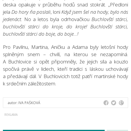
deska opakuje v průběhu hodů snad stokrát. „Předloni
jela
Do hory ňa poslali
, loni
Když jsem šel na hody, bylo nás
jedenáct.
No a letos byla odrhovačkou
Buchlovští stárci,
buchlovští stárci do kroje, do kroje! Buchlovští stárci,
buchlovští stárci do boje, do boje...!
Pro Pavlínu, Martina, Aničku a Adama byly letošní hody
splněným snem – chvílí, na kterou se nezapomíná.
A Buchlovice si opět připomněly, že jejich síla a kouzlo
spočívá právě v lidech, kteří tradici s láskou uchovávají
a předávají dál. V Buchlovicích totiž patří martinské hody
k srdečním záležitostem.
autor:
IVA PAŠKOVÁ