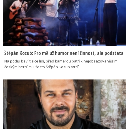
Štěpán Kozub: Pro mě už humor není činnost, ale podstata
Na pódiu baví tisíce lidí, před kamerou patří k nejobsazovanějším
českým hercům. Přesto Štěpán Kozub tvrdí,…