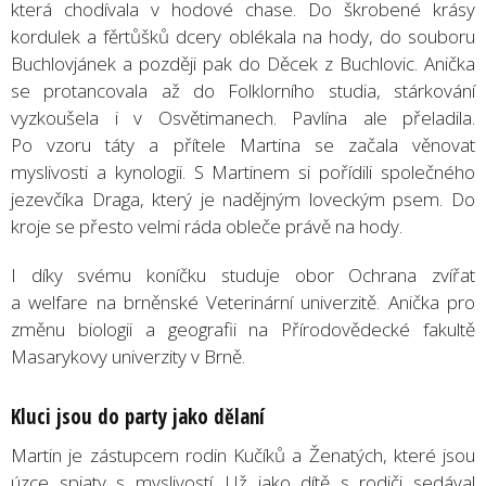
která chodívala v hodové chase. Do škrobené krásy
kordulek a fěrtůšků dcery oblékala na hody, do souboru
Buchlovjánek a později pak do Děcek z Buchlovic. Anička
se protancovala až do Folklorního studia, stárkování
vyzkoušela i v Osvětimanech. Pavlína ale přeladila.
Po vzoru táty a přítele Martina se začala věnovat
myslivosti a kynologii. S Martinem si pořídili společného
jezevčíka Draga, který je nadějným loveckým psem. Do
kroje se přesto velmi ráda obleče právě na hody.
I díky svému koníčku studuje obor Ochrana zvířat
a welfare na brněnské Veterinární univerzitě. Anička pro
změnu biologii a geografii na Přírodovědecké fakultě
Masarykovy univerzity v Brně.
Kluci jsou do party jako dělaní
Martin je zástupcem rodin Kučíků a Ženatých, které jsou
úzce spjaty s myslivostí. Už jako dítě s rodiči sedával