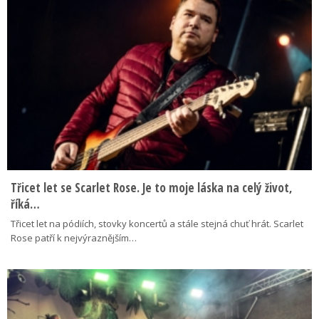
Třicet let se Scarlet Rose. Je to moje láska na celý život,
říká…
Třicet let na pódiích, stovky koncertů a stále stejná chuť hrát. Scarlet
Rose patří k nejvýraznějším…