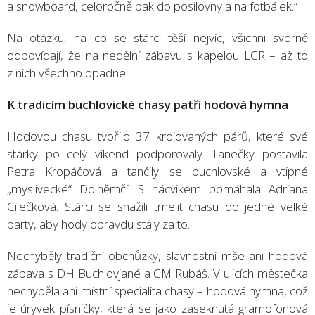
a snowboard, celoročně pak do posilovny a na fotbálek.“
Na otázku, na co se stárci těší nejvíc, všichni svorně
odpovídají, že na nedělní zábavu s kapelou LCR – až to
z nich všechno opadne.
K tradicím buchlovické chasy patří hodová hymna
Hodovou chasu tvořilo 37 krojovaných párů, které své
stárky po celý víkend podporovaly. Tanečky postavila
Petra Kropáčová a tančily se buchlovské a vtipné
„myslivecké“ Dolněmčí. S nácvikem pomáhala Adriana
Cilečková. Stárci se snažili tmelit chasu do jedné velké
party, aby hody opravdu stály za to.
Nechyběly tradiční obchůzky, slavnostní mše ani hodová
zábava s DH Buchlovjané a CM Rubáš. V ulicích městečka
nechyběla ani místní specialita chasy – hodová hymna, což
je úryvek písničky, která se jako zaseknutá gramofonová