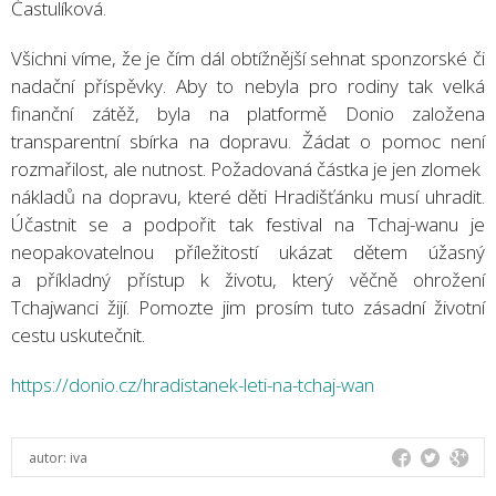
Častulíková.
Všichni víme, že je čím dál obtížnější sehnat sponzorské či
nadační příspěvky. Aby to nebyla pro rodiny tak velká
finanční zátěž, byla na platformě Donio založena
transparentní sbírka na dopravu. Žádat o pomoc není
rozmařilost, ale nutnost. Požadovaná částka je jen zlomek
nákladů na dopravu, které děti Hradišťánku musí uhradit.
Účastnit se a podpořit tak festival na Tchaj-wanu je
neopakovatelnou příležitostí ukázat dětem úžasný
a příkladný přístup k životu, který věčně ohrožení
Tchajwanci žijí. Pomozte jim prosím tuto zásadní životní
cestu uskutečnit.
https://donio.cz/hradistanek-leti-na-tchaj-wan
autor:
iva