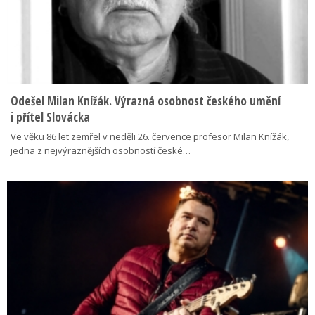
Odešel Milan Knížák. Výrazná osobnost českého umění
i přítel Slovácka
Ve věku 86 let zemřel v neděli 26. července profesor Milan Knížák,
jedna z nejvýraznějších osobností české…