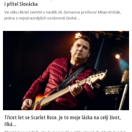
i přítel Slovácka
Ve věku 86 let zemřel v neděli 26. července profesor Milan Knížák,
jedna z nejvýraznějších osobností české…
Třicet let se Scarlet Rose. Je to moje láska na celý život,
říká…