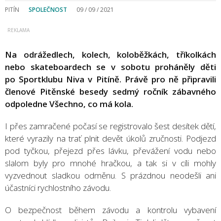
PITÍN
SPOLEČNOST
09 / 09 / 2021
Na odrážedlech, kolech, koloběžkách, tříkolkách
nebo skateboardech se v sobotu proháněly děti
po Sportklubu Niva v Pitíně. Právě pro ně připravili
členové Pitěnské besedy sedmý ročník zábavného
odpoledne Všechno, co má kola.
I přes zamračené počasí se registrovalo šest desítek dětí,
které vyrazily na trať plnit devět úkolů zručnosti. Podjezd
pod tyčkou, přejezd přes lávku, převážení vodu nebo
slalom byly pro mnohé hračkou, a tak si v cíli mohly
vyzvednout sladkou odměnu. S prázdnou neodešli ani
účastníci rychlostního závodu.
O bezpečnost během závodu a kontrolu vybavení