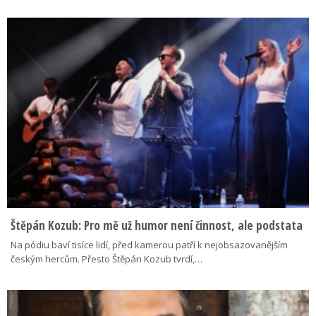
Štěpán Kozub: Pro mě už humor není činnost, ale podstata
Na pódiu baví tisíce lidí, před kamerou patří k nejobsazovanějším
českým hercům. Přesto Štěpán Kozub tvrdí,…