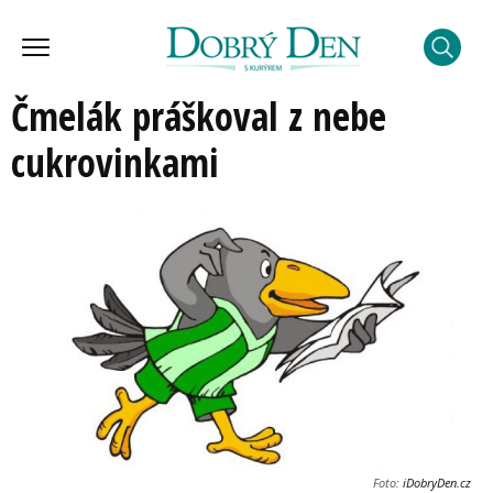
Čmelák práškoval z nebe
cukrovinkami
Foto:
iDobryDen.cz