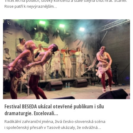
Třicet let na pódiích, stovky koncertů a stále stejná chuť hrát. Scarlet
Rose patří k nejvýraznějším…
Festival BESEDA ukázal otevřené publikum i sílu
dramaturgie. Excelovali…
Radikální zahraniční jména, živá česko-slovenská scéna
i společenský přesah v Tasově ukázaly, že odvážná…