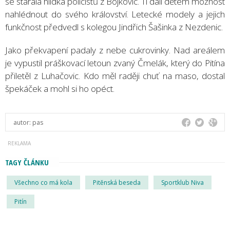
se starala hlídka policistů z Bojkovic. Ti dali dětem možnost
nahlédnout do svého království. Letecké modely a jejich
funkčnost předvedl s kolegou Jindřich Šašinka z Nezdenic.
Jako překvapení padaly z nebe cukrovinky. Nad areálem
je vypustil práškovací letoun zvaný Čmelák, který do Pitína
přiletěl z Luhačovic. Kdo měl raději chuť na maso, dostal
špekáček a mohl si ho opéct.
autor:
pas
TAGY ČLÁNKU
Všechno co má kola
Pitěnská beseda
Sportklub Niva
Pitín