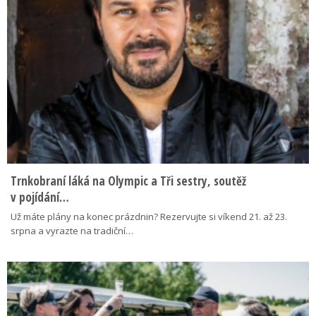
Trnkobraní láká na Olympic a Tři sestry, soutěž
v pojídání…
Už máte plány na konec prázdnin? Rezervujte si víkend 21. až 23.
srpna a vyrazte na tradiční…