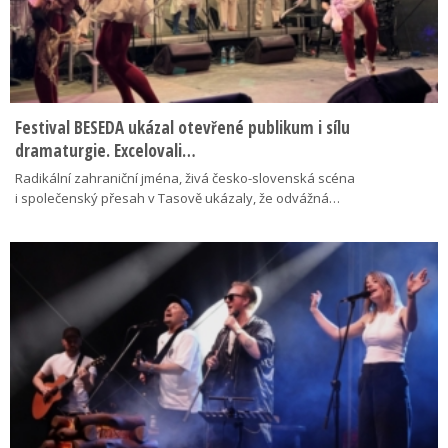
Festival BESEDA ukázal otevřené publikum i sílu
dramaturgie. Excelovali…
Radikální zahraniční jména, živá česko-slovenská scéna
i společenský přesah v Tasově ukázaly, že odvážná…