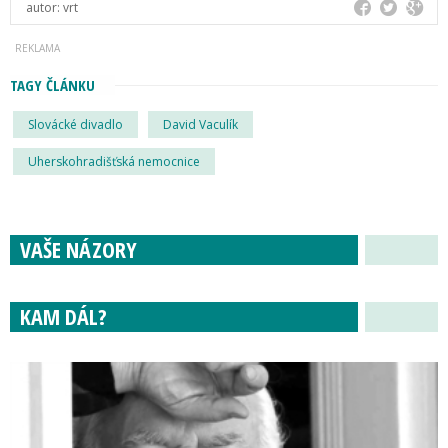
autor:
vrt
TAGY ČLÁNKU
Slovácké divadlo
David Vaculík
Uherskohradišťská nemocnice
VAŠE NÁZORY
KAM DÁL?