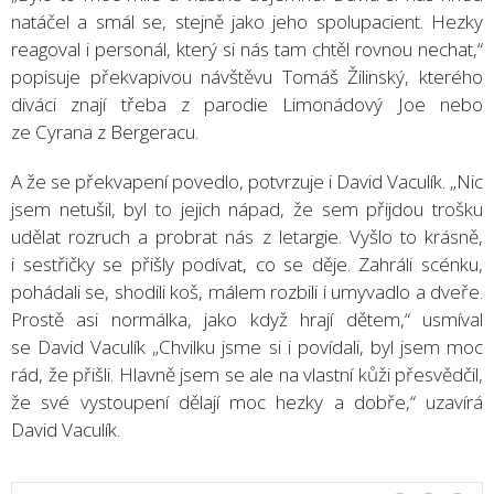
natáčel a smál se, stejně jako jeho spolupacient. Hezky
reagoval i personál, který si nás tam chtěl rovnou nechat,“
popisuje překvapivou návštěvu Tomáš Žilinský, kterého
diváci znají třeba z parodie Limonádový Joe nebo
ze Cyrana z Bergeracu.
A že se překvapení povedlo, potvrzuje i David Vaculík. „Nic
jsem netušil, byl to jejich nápad, že sem přijdou trošku
udělat rozruch a probrat nás z letargie. Vyšlo to krásně,
i sestřičky se přišly podívat, co se děje. Zahráli scénku,
pohádali se, shodili koš, málem rozbili i umyvadlo a dveře.
Prostě asi normálka, jako když hrají dětem,“ usmíval
se David Vaculík „Chvilku jsme si i povídali, byl jsem moc
rád, že přišli. Hlavně jsem se ale na vlastní kůži přesvědčil,
že své vystoupení dělají moc hezky a dobře,“ uzavírá
David Vaculík.