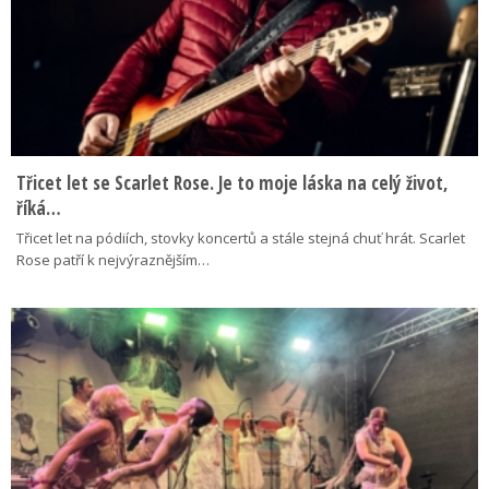
Třicet let se Scarlet Rose. Je to moje láska na celý život,
říká…
Třicet let na pódiích, stovky koncertů a stále stejná chuť hrát. Scarlet
Rose patří k nejvýraznějším…