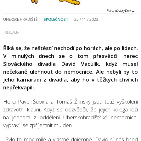
Foto:
iDobryDen.cz
UHERSKÉ HRADIŠTĚ
SPOLEČNOST
25 / 11 / 2023
Říká se, že neštěstí nechodí po horách, ale po lidech.
V minulých dnech se o tom přesvědčil herec
Slováckého divadla David Vaculík, když musel
nečekaně ulehnout do nemocnice. Ale nebyli by to
jeho kamarádi z divadla, aby ho v těžkých chvílích
nepřekvapili.
Herci Pavel Šupina a Tomáš Žilinský jsou totiž vyškolení
zdravotní klauni. Když se dozvěděli, že jejich kolega leží
na jednom z oddělení Uherskohradišťské nemocnice,
vypravili se zpříjemnit mu den.
„Bylo to moc milé a vlastně dojemné. David si nás hned