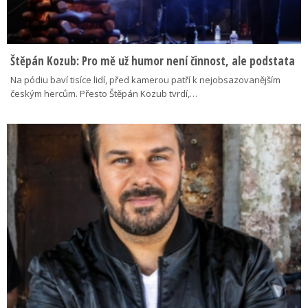
Štěpán Kozub: Pro mě už humor není činnost, ale podstata
Na pódiu baví tisíce lidí, před kamerou patří k nejobsazovanějším
českým hercům. Přesto Štěpán Kozub tvrdí,…