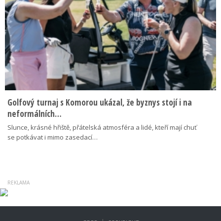
Golfový turnaj s Komorou ukázal, že byznys stojí i na
neformálních…
Slunce, krásné hřiště, přátelská atmosféra a lidé, kteří mají chuť
se potkávat i mimo zasedací…