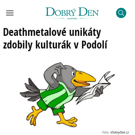
Deathmetalové unikáty
zdobily kulturák v Podolí
Foto:
iDobryDen.cz