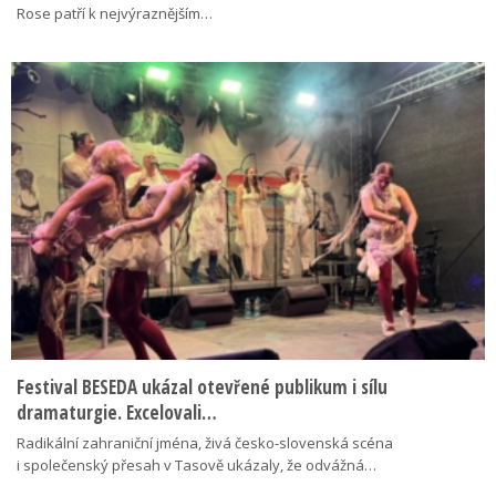
Rose patří k nejvýraznějším…
Festival BESEDA ukázal otevřené publikum i sílu
dramaturgie. Excelovali…
Radikální zahraniční jména, živá česko-slovenská scéna
i společenský přesah v Tasově ukázaly, že odvážná…