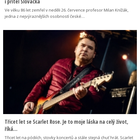
i přítel Slovácka
Ve věku 86 let zemřel v neděli 26. července profesor Milan Knížák,
jedna z nejvýraznějších osobností české…
Třicet let se Scarlet Rose. Je to moje láska na celý život,
říká…
Třicet let na pódiích, stovky koncertů a stále stejná chuť hrát. Scarlet