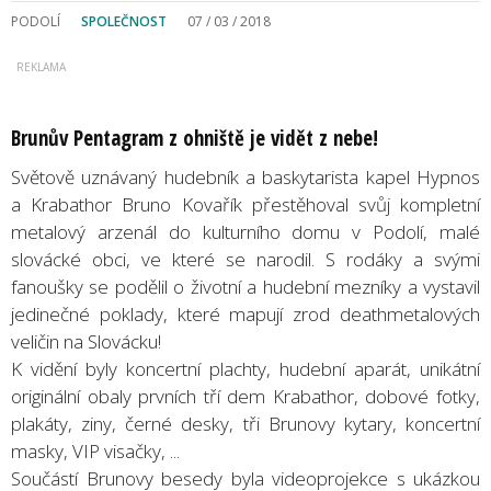
PODOLÍ
SPOLEČNOST
07 / 03 / 2018
Brunův Pentagram z ohniště je vidět z nebe!
Světově uznávaný hudebník a baskytarista kapel Hypnos
a Krabathor Bruno Kovařík přestěhoval svůj kompletní
metalový arzenál do kulturního domu v Podolí, malé
slovácké obci, ve které se narodil. S rodáky a svými
fanoušky se podělil o životní a hudební mezníky a vystavil
jedinečné poklady, které mapují zrod deathmetalových
veličin na Slovácku!
K vidění byly koncertní plachty, hudební aparát, unikátní
originální obaly prvních tří dem Krabathor, dobové fotky,
plakáty, ziny, černé desky, tři Brunovy kytary, koncertní
masky, VIP visačky, ...
Součástí Brunovy besedy byla videoprojekce s ukázkou