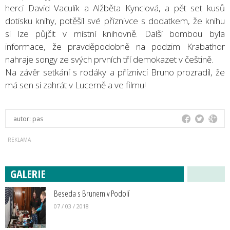
herci David Vaculík a Alžběta Kynclová, a pět set kusů
dotisku knihy, potěšil své příznivce s dodatkem, že knihu
si lze půjčit v místní knihovně. Další bombou byla
informace, že pravděpodobně na podzim Krabathor
nahraje songy ze svých prvních tří demokazet v češtině.
Na závěr setkání s rodáky a příznivci Bruno prozradil, že
má sen si zahrát v Lucerně a ve filmu!
autor:
pas
GALERIE
Beseda s Brunem v Podolí
07 / 03 / 2018