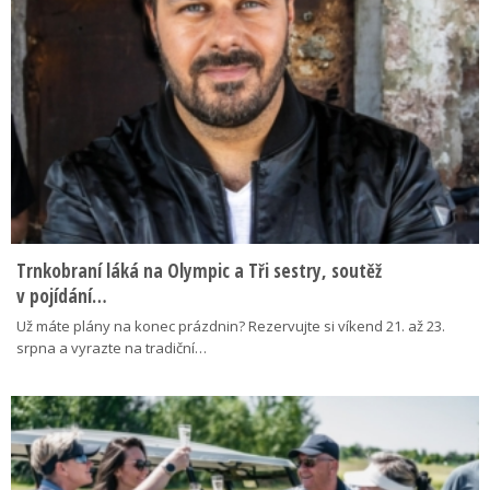
Trnkobraní láká na Olympic a Tři sestry, soutěž
v pojídání…
Už máte plány na konec prázdnin? Rezervujte si víkend 21. až 23.
srpna a vyrazte na tradiční…