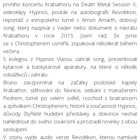
prvního koncertu Krabathoru na Death Metal Session II,
videoklipy Hypnos, pouták na autobiografii Revoltikon,
reportáž z evropského turné s Amon Amarth, dobový
song, který nazpíval s Vader nebo dokument o návratu
Krabathoru v roce 2015. Jsem rád, že jsme
se s Christopherem usmířili, zopakoval několikrát během
večera.
S kolegou z Hypnos Vlasou zahráli song, prezentovali
kytarové a baskytarové aparatury, na které si několik
odvážlivců i zahrálo.
Bruno zavzpomínal na začátky podolské kapely
Krabathor, stěhování do Nivnice, setkání s manažerem
Pedrem, turné po celém světě, rozchod s bratrancem
a zpěvákem Christopherem, historii a současnost Hypnos,
důvody čtyřleté hudební přestávky a dokonce nechal
nahlédnout do svého soukromí a prozradil novinky z obou
seskupení.
V srpnu vyjde audio verze Revoltikon, kterou namluvili