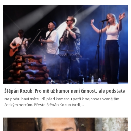
Štěpán Kozub: Pro mě už humor není činnost, ale podstata
Na pódiu baví tisíce lidí, před kamerou patří k nejobsazovanějším
českým hercům. Přesto Štěpán Kozub tvrdí,…