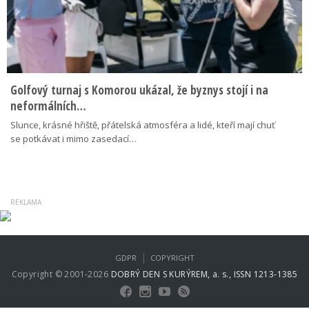
Golfový turnaj s Komorou ukázal, že byznys stojí i na
neformálních…
Slunce, krásné hřiště, přátelská atmosféra a lidé, kteří mají chuť
se potkávat i mimo zasedací…
|
GDPR
COPYRIGHT
Copyright © 2001-2026
DOBRÝ DEN S KURÝREM, a. s., ISSN 1213-1385