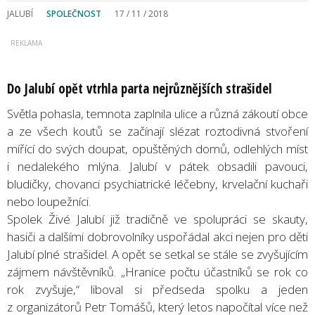
JALUBÍ
SPOLEČNOST
17 / 11 / 2018
Do Jalubí opět vtrhla parta nejrůznějších strašidel
Světla pohasla, temnota zaplnila ulice a různá zákoutí obce
a ze všech koutů se začínají slézat roztodivná stvoření
mířící do svých doupat, opuštěných domů, odlehlých míst
i nedalekého mlýna. Jalubí v pátek obsadili pavouci,
bludičky, chovanci psychiatrické léčebny, krvelační kuchaři
nebo loupežníci.
Spolek Živé Jalubí již tradičně ve spolupráci se skauty,
hasiči a dalšími dobrovolníky uspořádal akci nejen pro děti
Jalubí plné strašidel. A opět se setkal se stále se zvyšujícím
zájmem návštěvníků. „Hranice počtu účastníků se rok co
rok zvyšuje,“ liboval si předseda spolku a jeden
z organizátorů Petr Tomášů, který letos napočítal více než