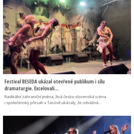
Festival BESEDA ukázal otevřené publikum i sílu
dramaturgie. Excelovali…
Radikální zahraniční jména, živá česko-slovenská scéna
i společenský přesah v Tasově ukázaly, že odvážná…