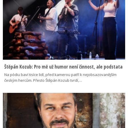
Štěpán Kozub: Pro mě už humor není činnost, ale podstata
Na pódiu baví tisíce lidí, před kamerou patří k nejobsazovanějším
českým hercům. Přesto Štěpán Kozub tvrdí,…