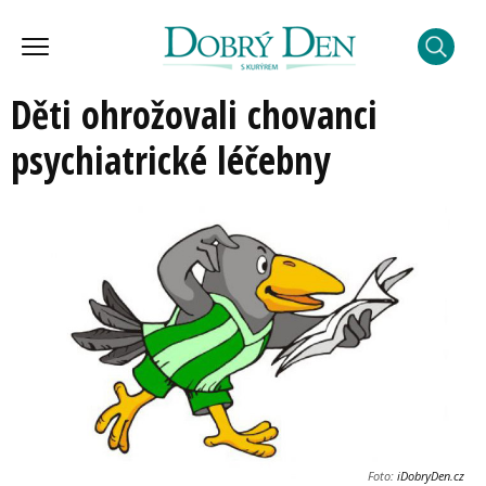
Děti ohrožovali chovanci
psychiatrické léčebny
Foto:
iDobryDen.cz