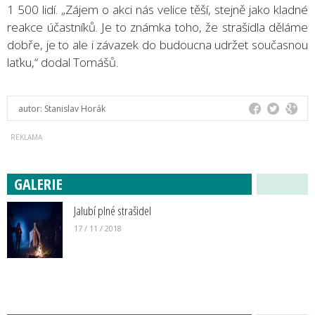
1 500 lidí. „Zájem o akci nás velice těší, stejně jako kladné
reakce účastníků. Je to známka toho, že strašidla děláme
dobře, je to ale i závazek do budoucna udržet současnou
laťku,“ dodal Tomášů.
autor:
Stanislav Horák
GALERIE
Jalubí plné strašidel
17 / 11 / 2018