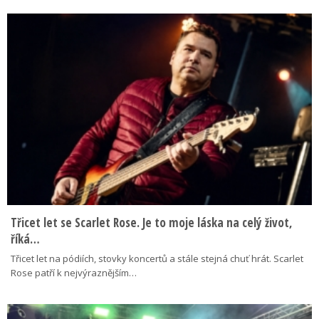
Třicet let se Scarlet Rose. Je to moje láska na celý život,
říká…
Třicet let na pódiích, stovky koncertů a stále stejná chuť hrát. Scarlet
Rose patří k nejvýraznějším…