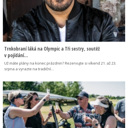
Trnkobraní láká na Olympic a Tři sestry, soutěž
v pojídání…
Už máte plány na konec prázdnin? Rezervujte si víkend 21. až 23.
srpna a vyrazte na tradiční…