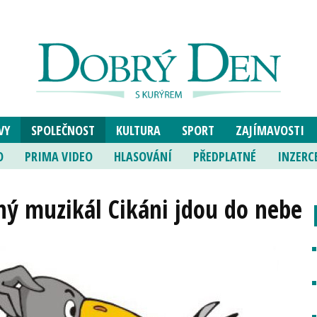
VY
SPOLEČNOST
KULTURA
SPORT
ZAJÍMAVOSTI
O
PRIMA VIDEO
HLASOVÁNÍ
PŘEDPLATNÉ
INZERC
vný muzikál Cikáni jdou do nebe