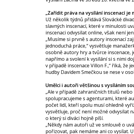
„Zařídit práva na vysílání inscenací j
Už několik týdnů přidává Slovácké div
slavných inscenací, které v minulosti uvád
inscenaci odvysílat online, však není jen
„Musíme si prvně s autory inscenací zaji
jednoduchá práce,“ vysvětluje manažerk
osobně autory hry a tvůrce inscenace, 
napřímo a svolení k vysílání si s nimi 
v případě inscenace Villon F.,“ říká, 
hudby Davidem Smečkou se nese v osob
Umělci i autoři většinou s vysíláním so
„Ale v případě zahraničních titulů nebo
spolupracujeme s agenturami, které auto
počet lidí, kteří spolu musí ohledně vyří
vysvětluje, proč není možné odvysílat
o který si diváci hojně píší.
„Někdy nám autoři už ve smlouvě o uvádě
pořizovat, pak nemáme ani co vysílat. 