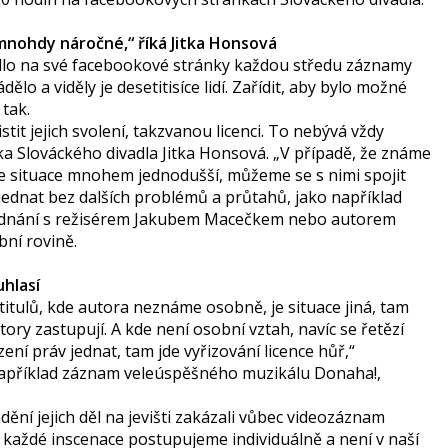
e mnohdy náročné,“ říká Jitka Honsová
adlo na své facebookové stránky každou středu záznamy
ělo a viděly je desetitisíce lidí. Zařídit, aby bylo možné
 tak.
stit jejich svolení, takzvanou licenci. To nebývá vždy
a Slováckého divadla Jitka Honsová. „V případě, že známe
je situace mnohem jednodušší, můžeme se s nimi spojit
dojednat bez dalších problémů a průtahů, jako například
že jednání s režisérem Jakubem Macečkem nebo autorem
ní rovině.
uhlasí
 titulů, kde autora neznáme osobně, je situace jiná, tam
ry zastupují. A kde není osobní vztah, navíc se řetězí
zení práv jednat, tam jde vyřizování licence hůř,“
 například záznam veleúspěšného muzikálu Donaha!,
ní jejich děl na jevišti zakázali vůbec videozáznam
U každé inscenace postupujeme individuálně a není v naší