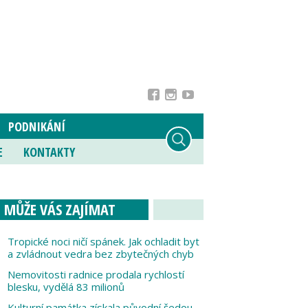
PODNIKÁNÍ
E
KONTAKTY
MŮŽE VÁS ZAJÍMAT
Tropické noci ničí spánek. Jak ochladit byt
a zvládnout vedra bez zbytečných chyb
Nemovitosti radnice prodala rychlostí
blesku, vydělá 83 milionů
Kulturní památka získala původní šedou