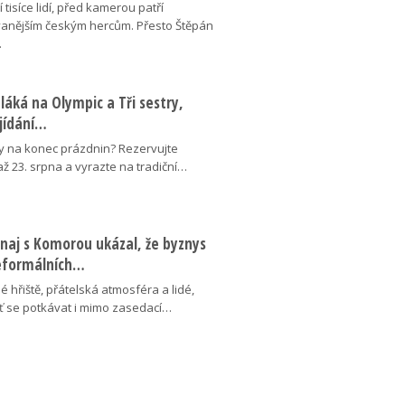
 tisíce lidí, před kamerou patří
anějším českým hercům. Přesto Štěpán
…
láká na Olympic a Tři sestry,
ojídání…
y na konec prázdnin? Rezervujte
 až 23. srpna a vyrazte na tradiční…
naj s Komorou ukázal, že byznys
neformálních…
é hřiště, přátelská atmosféra a lidé,
uť se potkávat i mimo zasedací…