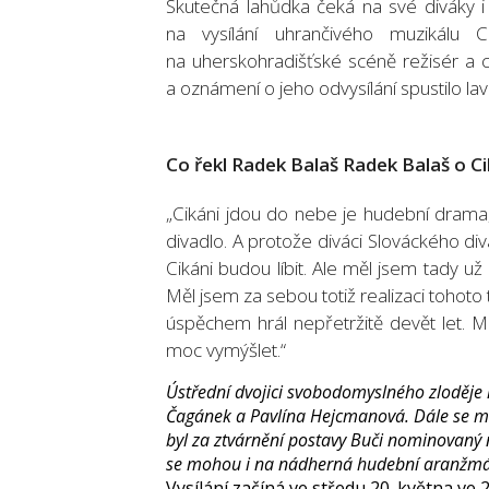
Skutečná lahůdka čeká na své diváky i 
na vysílání uhrančivého muzikálu
na uherskohradišťské scéně režisér a ch
a oznámení o jeho odvysílání spustilo la
Co řekl Radek Balaš Radek Balaš o C
„Cikáni jdou do nebe je hudební drama,
divadlo. A protože diváci Slováckého divad
Cikáni budou líbit. Ale měl jsem tady u
Měl jsem za sebou totiž realizaci tohoto
úspěchem hrál nepřetržitě devět let. M
moc vymýšlet.“
Ústřední dvojici svobodomyslného zloděje k
Čagánek a Pavlína Hejcmanová. Dále se moh
byl za ztvárnění postavy Buči nominovaný n
se mohou i na nádherná hudební aranžmá 
Vysílání začíná ve středu 20. května ve