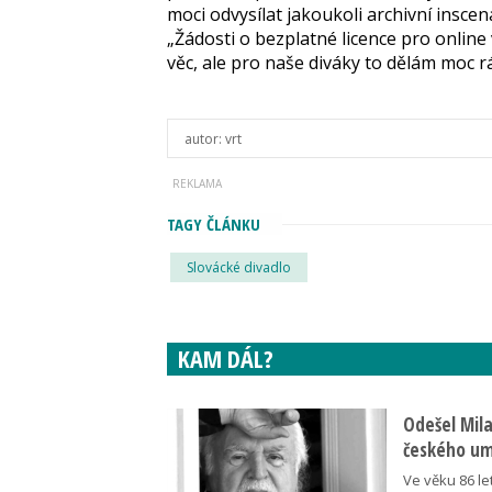
moci odvysílat jakoukoli archivní insce
„Žádosti o bezplatné licence pro online
věc, ale pro naše diváky to dělám moc r
autor:
vrt
TAGY ČLÁNKU
Slovácké divadlo
KAM DÁL?
Odešel Mil
českého umě
Ve věku 86 le