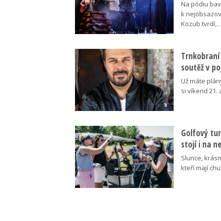
Na pódiu baví
k nejobsazov
Kozub tvrdí,
Trnkobraní 
soutěž v p
Už máte plán
si víkend 21.
Golfový tur
stojí i na 
Slunce, krásn
kteří mají ch