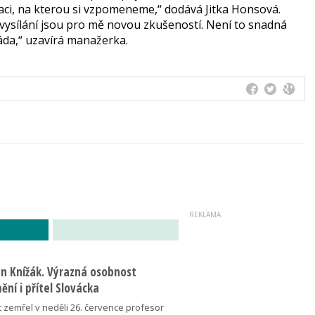
naci, na kterou si vzpomeneme,“ dodává Jitka Honsová.
 vysílání jsou pro mě novou zkušeností. Není to snadná
áda,“ uzavírá manažerka.
an Knížák. Výrazná osobnost
ní i přítel Slovácka
t zemřel v neděli 26. července profesor