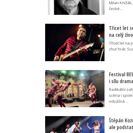
Milan Knížák,
české…
Třicet let 
na celý živ
Třicet let na 
chuť hrát. Sc
Festival B
i sílu dram
Radikální za
scéna i spol
odvážná…
Štěpán Koz
ale podsta