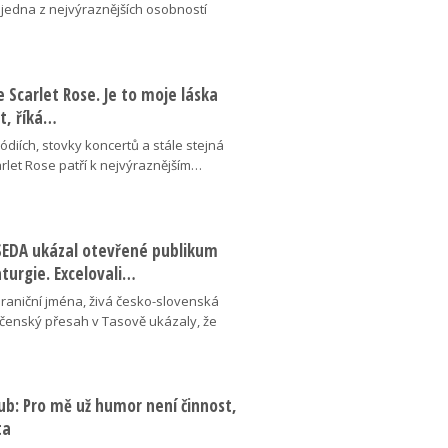
 jedna z nejvýraznějších osobností
se Scarlet Rose. Je to moje láska
ot, říká…
pódiích, stovky koncertů a stále stejná
arlet Rose patří k nejvýraznějším…
ESEDA ukázal otevřené publikum
aturgie. Excelovali…
hraniční jména, živá česko-slovenská
ečenský přesah v Tasově ukázaly, že
ub: Pro mě už humor není činnost,
ta