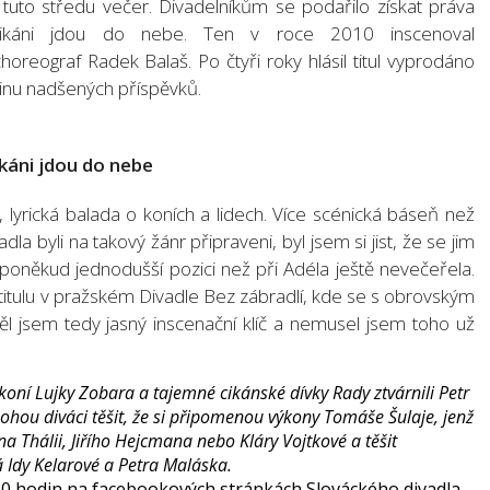
tuto středu večer. Divadelníkům se podařilo získat práva
 Cikáni jdou do nebe. Ten v roce 2010 inscenoval
oreograf Radek Balaš. Po čtyři roky hlásil titul vyprodáno
vinu nadšených příspěvků.
ikáni jdou do nebe
 lyrická balada o koních a lidech. Více scénická báseň než
la byli na takový žánr připraveni, byl jsem si jist, že se jim
ž poněkud jednodušší pozici než při Adéla ještě nevečeřela.
 titulu v pražském Divadle Bez zábradlí, kde se s obrovským
ěl jsem tedy jasný inscenační klíč a nemusel jsem toho už
oní Lujky Zobara a tajemné cikánské dívky Rady ztvárnili Petr
ou diváci těšit, že si připomenou výkony Tomáše Šulaje, jenž
a Thálii, Jiřího Hejcmana nebo Kláry Vojtkové a těšit
Idy Kelarové a Petra Maláska.
 20 hodin na facebookových stránkách Slováckého divadla.