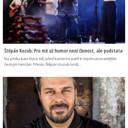
Štěpán Kozub: Pro mě už humor není činnost, ale podstata
Na pódiu baví tisíce lidí, před kamerou patří k nejobsazovanějším
českým hercům. Přesto Štěpán Kozub tvrdí,…