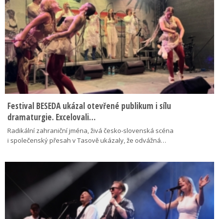
Festival BESEDA ukázal otevřené publikum i sílu
dramaturgie. Excelovali…
Radikální zahraniční jména, živá česko-slovenská scéna
i společenský přesah v Tasově ukázaly, že odvážná…