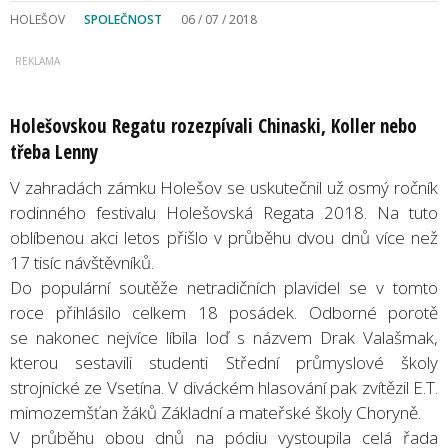
HOLEŠOV
SPOLEČNOST
06 / 07 / 2018
Holešovskou Regatu rozezpívali Chinaski, Koller nebo
třeba Lenny
V zahradách zámku Holešov se uskutečnil už osmý ročník
rodinného festivalu Holešovská Regata 2018. Na tuto
oblíbenou akci letos přišlo v průběhu dvou dnů více než
17 tisíc návštěvníků.
Do populární soutěže netradičních plavidel se v tomto
roce přihlásilo celkem 18 posádek. Odborné porotě
se nakonec nejvíce líbila loď s názvem Drak Valašmak,
kterou sestavili studenti Střední průmyslové školy
strojnické ze Vsetína. V diváckém hlasování pak zvítězil E.T.
mimozemšťan žáků Základní a mateřské školy Choryně.
V průběhu obou dnů na pódiu vystoupila celá řada