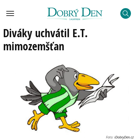
Diváky uchvátil E.T.
mimozemšťan
Foto:
iDobryDen.cz