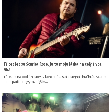
Třicet let se Scarlet Rose. Je to moje láska na celý život,
říká…
Třicet let na pódiích, stovky koncertů a stále stejná chuť hrát. Scarlet
Rose patří k nejvýraznějším…