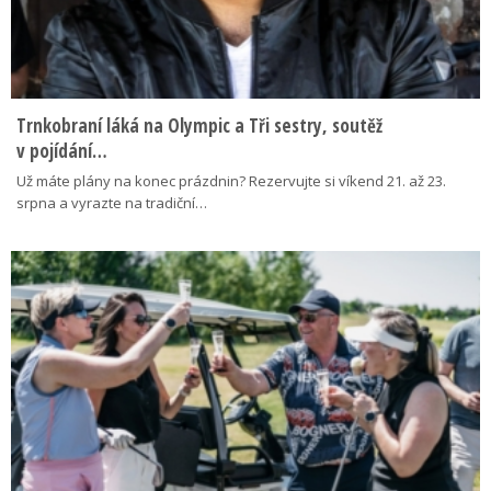
Trnkobraní láká na Olympic a Tři sestry, soutěž
v pojídání…
Už máte plány na konec prázdnin? Rezervujte si víkend 21. až 23.
srpna a vyrazte na tradiční…