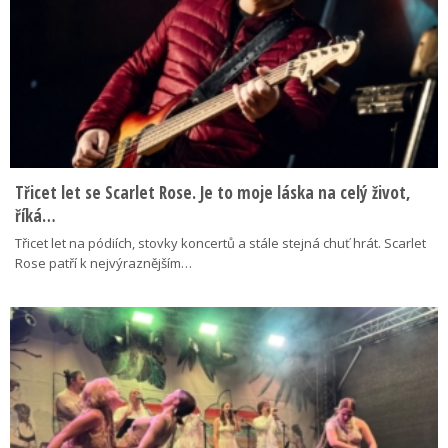
Třicet let se Scarlet Rose. Je to moje láska na celý život,
říká…
Třicet let na pódiích, stovky koncertů a stále stejná chuť hrát. Scarlet
Rose patří k nejvýraznějším…