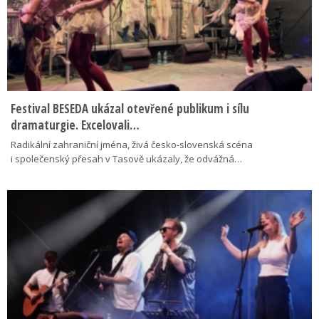
Festival BESEDA ukázal otevřené publikum i sílu
dramaturgie. Excelovali…
Radikální zahraniční jména, živá česko-slovenská scéna
i společenský přesah v Tasově ukázaly, že odvážná…