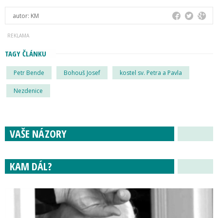
autor:
KM
TAGY ČLÁNKU
Petr Bende
Bohouš Josef
kostel sv. Petra a Pavla
Nezdenice
VAŠE NÁZORY
KAM DÁL?