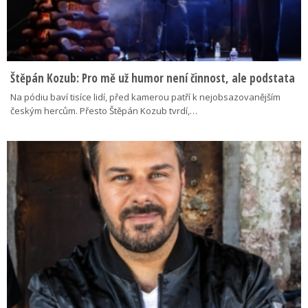
Štěpán Kozub: Pro mě už humor není činnost, ale podstata
Na pódiu baví tisíce lidí, před kamerou patří k nejobsazovanějším
českým hercům. Přesto Štěpán Kozub tvrdí,…