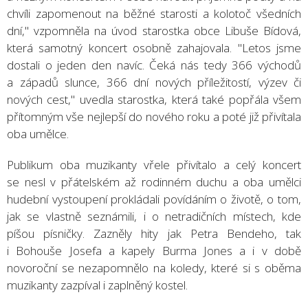
chvíli zapomenout na běžné starosti a kolotoč všedních
dní," vzpomněla na úvod starostka obce Libuše Bídová,
která samotný koncert osobně zahajovala. "Letos jsme
dostali o jeden den navíc. Čeká nás tedy 366 východů
a západů slunce, 366 dní nových příležitostí, výzev či
nových cest," uvedla starostka, která také popřála všem
přítomným vše nejlepší do nového roku a poté již přivítala
oba umělce.
Publikum oba muzikanty vřele přivítalo a celý koncert
se nesl v přátelském až rodinném duchu a oba umělci
hudební vystoupení prokládali povídáním o životě, o tom,
jak se vlastně seznámili, i o netradičních místech, kde
píšou písničky. Zazněly hity jak Petra Bendeho, tak
i Bohouše Josefa a kapely Burma Jones a i v době
novoroční se nezapomnělo na koledy, které si s oběma
muzikanty zazpíval i zaplněný kostel.