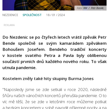
Foto:
KM / Petr Bende.
NEZDENICE
SPOLEČNOST
18 / 01 / 2024
Do Nezdenic se po čtyřech letech vrátil zpěvák Petr
Bende společně se svým kamarádem zpěvákem
Bohoušem Josefem. Bendeho tradiční koncerty
v kostele svatého Petra a Pavla byly oblíbenou
součástí prvních dnů každého nového roku. To však
utnula pandemie.
Kostelem zněly také hity skupiny Burma Jones
"Naposledy jsme se zde setkali v roce 2020, následně
šňůru našich vánočních koncertů přerušila pandemie. O to
víc mě těší, že se zde v letošním roce můžeme potkat
a hezkým koncertem v sobě navodit příjemné pocity a na